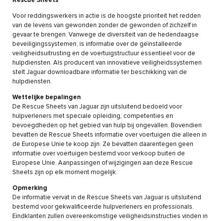
Rescue Sheets
Voor reddingswerkers in actie is de hoogste prioriteit het redden
van de levens van gewonden zonder de gewonden of zichzelf in
gevaar te brengen. Vanwege de diversiteit van de hedendaagse
beveiligingssystemen, is informatie over de geïnstalleerde
veiligheidsuitrusting en de voertuigstructuur essentieel voor de
hulpdiensten. Als producent van innovatieve veiligheidssystemen
stelt Jaguar downloadbare informatie ter beschikking van de
hulpdiensten.
Wettelijke bepalingen
De Rescue Sheets van Jaguar zijn uitsluitend bedoeld voor
hulpverleners met speciale opleiding, competenties en
bevoegdheden op het gebied van hulp bij ongevallen. Bovendien
bevatten de Rescue Sheets informatie over voertuigen die alleen in
de Europese Unie te koop zijn. Ze bevatten daarentegen geen
informatie over voertuigen bestemd voor verkoop buiten de
Europese Unie. Aanpassingen of wijzigingen aan deze Rescue
Sheets zijn op elk moment mogelijk.
Opmerking
De informatie vervat in de Rescue Sheets van Jaguar is uitsluitend
bestemd voor gekwalificeerde hulpverleners en professionals.
Eindklanten zullen overeenkomstige veiligheidsinstructies vinden in