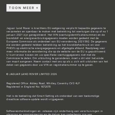
TOON MEER
Jaguar Land Rover is krachtens EU-wetgeving verplicht bepaalde gegevens te
verzamelen en openbaar te maken met betrekking tot voertuigen die op of na 1
januari 2021 zijn geregistreerd. Het VIN (voertuigidentificatienummer) en de
brandstof- en energieverbruiksgegevens moeten worden gedeeld met de
Europese Commissie als onderdeel van EU-verordening 2021/392. De gegevens
die worden gedeeld hebben betrekking op het brandstofverbruik en voor
PHEV's op elektrische energiegegevens en afgelegde afstand. Raadpleeg voor
meer informatie de verordening die op de
website van de EU
is gepubliceerd.
U kunt ervoor kiezen om uw specifieke voertuiggegevens niet met de
Commissie te delen. Om uitsluiting te garanderen, moet u dit vóór het einde
van maart aangeven. Neem
contact met ons
op als u zich wilt uitsluiten van het
delen van gegevens door uw VIN en registratienummer op te geven.
© JAGUAR LAND ROVER LIMITED 2026
Registered Office: Abbey Road, Whitley, Coventry CV3 4LF
Registered in England No: 1672070
Het is de bedoeling dat Smart Setting als onderdeel van een toekomstige
draadloze software-update wordt vrijgegeven.
Softwareontwikkelingen en -releases zijn onderhevig aan verschuivingen in
planning en programmering en de datum kan onderhevig zijn aan