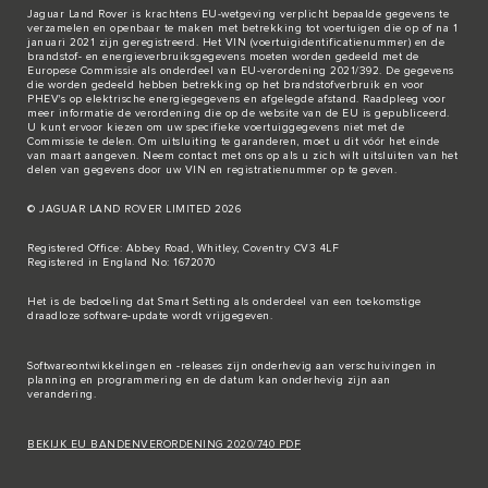
Jaguar Land Rover is krachtens EU-wetgeving verplicht bepaalde gegevens te
verzamelen en openbaar te maken met betrekking tot voertuigen die op of na 1
januari 2021 zijn geregistreerd. Het VIN (voertuigidentificatienummer) en de
brandstof- en energieverbruiksgegevens moeten worden gedeeld met de
Europese Commissie als onderdeel van EU-verordening 2021/392. De gegevens
die worden gedeeld hebben betrekking op het brandstofverbruik en voor
PHEV's op elektrische energiegegevens en afgelegde afstand. Raadpleeg voor
meer informatie de verordening die op de
website van de EU
is gepubliceerd.
U kunt ervoor kiezen om uw specifieke voertuiggegevens niet met de
Commissie te delen. Om uitsluiting te garanderen, moet u dit vóór het einde
van maart aangeven. Neem
contact met ons
op als u zich wilt uitsluiten van het
delen van gegevens door uw VIN en registratienummer op te geven.
© JAGUAR LAND ROVER LIMITED 2026
Registered Office: Abbey Road, Whitley, Coventry CV3 4LF
Registered in England No: 1672070
Het is de bedoeling dat Smart Setting als onderdeel van een toekomstige
draadloze software-update wordt vrijgegeven.
Softwareontwikkelingen en -releases zijn onderhevig aan verschuivingen in
planning en programmering en de datum kan onderhevig zijn aan
verandering.
BEKIJK EU BANDENVERORDENING 2020/740 PDF