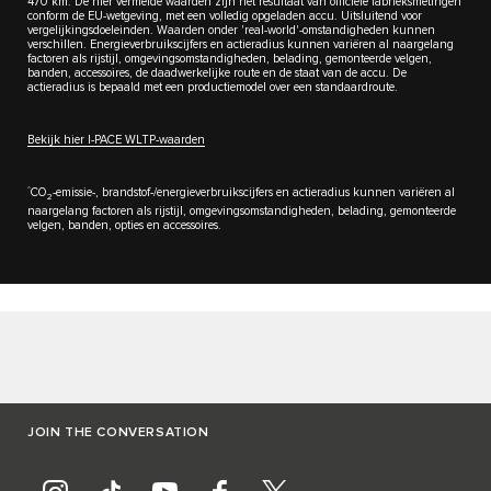
470 km. De hier vermelde waarden zijn het resultaat van officiële fabrieksmetingen
conform de EU-wetgeving, met een volledig opgeladen accu. Uitsluitend voor
vergelijkingsdoeleinden. Waarden onder 'real-world'-omstandigheden kunnen
verschillen. Energieverbruikscijfers en actieradius kunnen variëren al naargelang
factoren als rijstijl, omgevingsomstandigheden, belading, gemonteerde velgen,
banden, accessoires, de daadwerkelijke route en de staat van de accu. De
actieradius is bepaald met een productiemodel over een standaardroute.
Bekijk hier I-PACE WLTP-waarden
^
CO
-emissie-, brandstof-/energieverbruikscijfers en actieradius kunnen variëren al
2
naargelang factoren als rijstijl, omgevingsomstandigheden, belading, gemonteerde
velgen, banden, opties en accessoires.
JOIN THE CONVERSATION