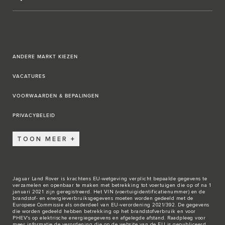
ANDERE MARKT KIEZEN
VACATURES
VOORWAARDEN & BEPALINGEN
PRIVACYBELEID
TOON MEER
Jaguar Land Rover is krachtens EU-wetgeving verplicht bepaalde gegevens te
verzamelen en openbaar te maken met betrekking tot voertuigen die op of na 1
januari 2021 zijn geregistreerd. Het VIN (voertuigidentificatienummer) en de
brandstof- en energieverbruiksgegevens moeten worden gedeeld met de
Europese Commissie als onderdeel van EU-verordening 2021/392. De gegevens
die worden gedeeld hebben betrekking op het brandstofverbruik en voor
PHEV's op elektrische energiegegevens en afgelegde afstand. Raadpleeg voor
meer informatie de verordening die op de
website van de EU
is gepubliceerd.