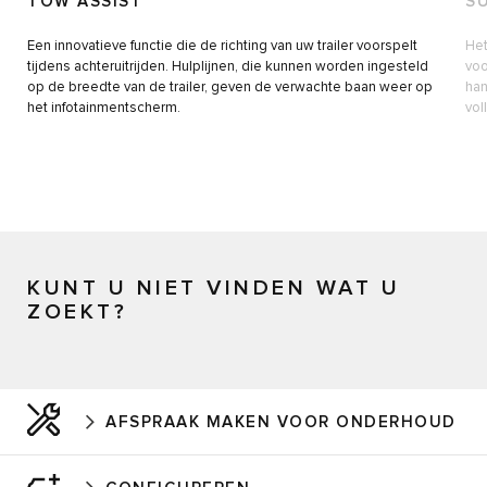
TOW ASSIST
S
Een innovatieve functie die de richting van uw trailer voorspelt
Het
tijdens achteruitrijden. Hulplijnen, die kunnen worden ingesteld
voo
op de breedte van de trailer, geven de verwachte baan weer op
han
het infotainmentscherm.
vol
KUNT U NIET VINDEN WAT U
ZOEKT?
AFSPRAAK MAKEN VOOR ONDERHOUD