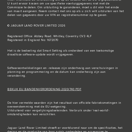
U kunt ervoor kiezen om uw specifieke voertuiggegevens niet met de
Commissie te delen. Om uitsluiting te garanderen, moet u dit vóór het einde
van maart aangeven. Neem
contact met ons
op als u zich wilt uitsluiten van het
delen van gegevens door uw VIN en registratienummer op te geven.
© JAGUAR LAND ROVER LIMITED 2026
Registered Office: Abbey Road, Whitley, Coventry CV3 4LF
Registered in England No: 1672070
Het is de bedoeling dat Smart Setting als onderdeel van een toekomstige
draadloze software-update wordt vrijgegeven.
Softwareontwikkelingen en -releases zijn onderhevig aan verschuivingen in
planning en programmering en de datum kan onderhevig zijn aan
verandering.
BEKIJK EU BANDENVERORDENING 2020/740 PDF
De hier vermelde waarden zijn het resultaat van officiële fabrieksmetingen in
overeenstemming met de EU-wetgeving.
Uitsluitend voor vergelijkingsdoeleinden. Verbruik onder 'real-world'-
omstandigheden kan verschillen.
Jaguar Land Rover Limited streeft er voortdurend naar om de specificaties, het
design en de productie van haar auto's, onderdelen en accessoires te