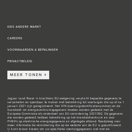
KIES ANDERE MARKT
CAREERS
VOORWAARDEN & BEPALINGEN
PRIVACYBELEID
MEER TONEN
Jaguar Land Rover is krachtens EU-wetgeving verplicht bepaalde gegevens te
verzamelen en openbaar te maken met betrekking tot voertuigen die op of na 1
januari 2021 zijn geregistreerd. Het VIN (voertuigidentificatienummer) en de
brandstof- en energieverbruiksgegevens moeten worden gedeeld met de
Europese Commissie als onderdeel van EU-verordening 2021/392. De gegevens
die worden gedeeld hebben betrekking op het brandstofverbruik en voor
PHEV's op elektrische energiegegevens en afgelegde afstand. Raadpleeg voor
meer informatie de verordening die op de
website van de EU
is gepubliceerd.
U kunt ervoor kiezen om uw specifieke voertuiggegevens niet met de