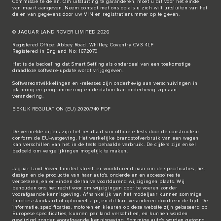
Commissie te delen. Om uitsluiting te garanderen, moet u dit vóór het einde
van maart aangeven. Neem
contact met ons
op als u zich wilt uitsluiten van het
delen van gegevens door uw VIN en registratienummer op te geven.
© JAGUAR LAND ROVER LIMITED 2026
Registered Office: Abbey Road, Whitley, Coventry CV3 4LF
Registered in England No: 1672070
Het is de bedoeling dat Smart Setting als onderdeel van een toekomstige
draadloze software-update wordt vrijgegeven.
Softwareontwikkelingen en -releases zijn onderhevig aan verschuivingen in
planning en programmering en de datum kan onderhevig zijn aan
verandering.
BEKIJK REGULATION (EU) 2020/740 PDF
De vermelde cijfers zijn het resultaat van officiële tests door de constructeur
conform de EU-wetgeving. Het werkelijke brandstofverbruik van een wagen
kan verschillen van het in de tests behaalde verbruik. De cijfers zijn enkel
bedoeld om vergelijkingen mogelijk te maken.
Jaguar Land Rover Limited streeft er voortdurend naar om de specificaties, het
design en de productie van haar auto's, onderdelen en accessoires te
verbeteren, en er vinden derhalve voortdurend wijzigingen plaats. Wij
behouden ons het recht voor om wijzigingen door te voeren zonder
voorafgaande kennisgeving. Afhankelijk van het modeljaar kunnen sommige
functies standaard of optioneel zijn, en dit kan veranderen doorheen de tijd. De
informatie, specificaties, motoren en kleuren op deze website zijn gebaseerd op
Europese specificaties, kunnen per land verschillen, en kunnen worden
gewijzigd zonder voorafgaande kennisgeving. Sommige auto's worden getoond