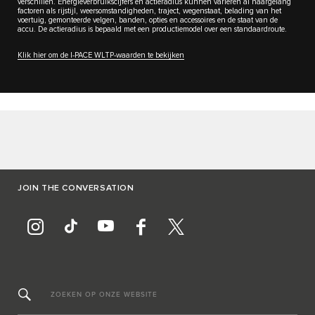
verschillen. Energieverbruikscijfers en actieradius kunnen variëren al naargelang
factoren als rijstijl, weersomstandigheden, traject, wegenstaat, belading van het
voertuig, gemonteerde velgen, banden, opties en accessoires en de staat van de
accu. De actieradius is bepaald met een productiemodel over een standaardroute.
Klik hier om de I-PACE WLTP-waarden te bekijken
JOIN THE CONVERSATION
ZOEKEN OP ONZE WEBSITE