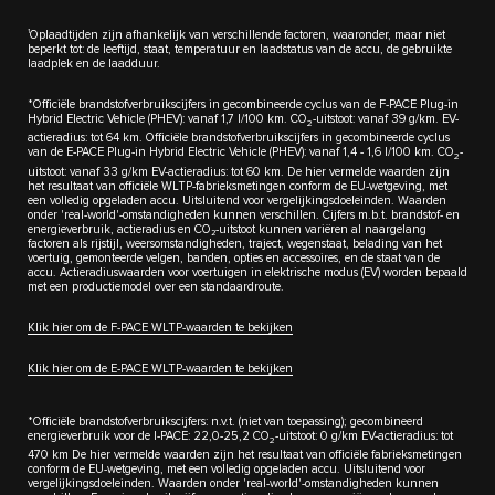
1
Oplaadtijden zijn afhankelijk van verschillende factoren, waaronder, maar niet
beperkt tot: de leeftijd, staat, temperatuur en laadstatus van de accu, de gebruikte
laadplek en de laadduur.
*Officiële brandstofverbruikscijfers in gecombineerde cyclus van de F-PACE Plug-in
Hybrid Electric Vehicle (PHEV): vanaf 1,7 l/100 km. CO
-uitstoot: vanaf 39 g/km. EV-
2
actieradius: tot 64 km. Officiële brandstofverbruikscijfers in gecombineerde cyclus
van de E-PACE Plug-in Hybrid Electric Vehicle (PHEV): vanaf 1,4 - 1,6 l/100 km. CO
-
2
uitstoot: vanaf 33 g/km EV-actieradius: tot 60 km. De hier vermelde waarden zijn
het resultaat van officiële WLTP-fabrieksmetingen conform de EU-wetgeving, met
een volledig opgeladen accu. Uitsluitend voor vergelijkingsdoeleinden. Waarden
onder 'real-world'-omstandigheden kunnen verschillen. Cijfers m.b.t. brandstof- en
energieverbruik, actieradius en CO₂-uitstoot kunnen variëren al naargelang
factoren als rijstijl, weersomstandigheden, traject, wegenstaat, belading van het
voertuig, gemonteerde velgen, banden, opties en accessoires, en de staat van de
accu. Actieradiuswaarden voor voertuigen in elektrische modus (EV) worden bepaald
met een productiemodel over een standaardroute. ​
Klik hier om de F-PACE WLTP-waarden te bekijken
Klik hier om de E-PACE WLTP-waarden te bekijken
*Officiële brandstofverbruikscijfers: n.v.t. (niet van toepassing); gecombineerd
energieverbruik voor de I-PACE: 22,0-25,2 CO
-uitstoot: 0 g/km EV-actieradius: tot
2
470 km De hier vermelde waarden zijn het resultaat van officiële fabrieksmetingen
conform de EU-wetgeving, met een volledig opgeladen accu. Uitsluitend voor
vergelijkingsdoeleinden. Waarden onder 'real-world'-omstandigheden kunnen