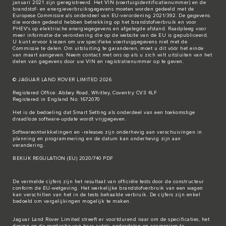
januari 2021 zijn geregistreerd. Het VIN (voertuigidentificatienummer) en de
brandstof- en energieverbruiksgegevens moeten worden gedeeld met de
Europese Commissie als onderdeel van EU-verordening 2021/392. De gegevens
die worden gedeeld hebben betrekking op het brandstofverbruik en voor
PHEV's op elektrische energiegegevens en afgelegde afstand. Raadpleeg voor
meer informatie de verordening die op de
website van de EU
is gepubliceerd.
U kunt ervoor kiezen om uw specifieke voertuiggegevens niet met de
Commissie te delen. Om uitsluiting te garanderen, moet u dit vóór het einde
van maart aangeven. Neem
contact met ons
op als u zich wilt uitsluiten van het
delen van gegevens door uw VIN en registratienummer op te geven.
© JAGUAR LAND ROVER LIMITED 2026
Registered Office: Abbey Road, Whitley, Coventry CV3 4LF
Registered in England No: 1672070
Het is de bedoeling dat Smart Setting als onderdeel van een toekomstige
draadloze software-update wordt vrijgegeven.
Softwareontwikkelingen en -releases zijn onderhevig aan verschuivingen in
planning en programmering en de datum kan onderhevig zijn aan
verandering.
BEKIJK REGULATION (EU) 2020/740 PDF
De vermelde cijfers zijn het resultaat van officiële tests door de constructeur
conform de EU-wetgeving. Het werkelijke brandstofverbruik van een wagen
kan verschillen van het in de tests behaalde verbruik. De cijfers zijn enkel
bedoeld om vergelijkingen mogelijk te maken.
Jaguar Land Rover Limited streeft er voortdurend naar om de specificaties, het