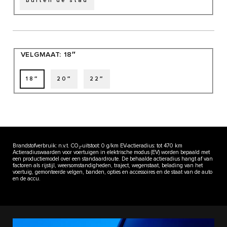
Buiten de stad
VELGMAAT:
18″
18″
20″
22″
Brandstofverbruik: n.v.t. CO₂-uitstoot: 0 g/km EV-actieradius: tot 470 km
Actieradiuswaarden voor voertuigen in elektrische modus (EV) worden bepaald met
een productiemodel over een standaardroute. De behaalde actieradius hangt af van
factoren als rijstijl, weersomstandigheden, traject, wegenstaat, belading van het
voertuig, gemonteerde velgen, banden, opties en accessoires en de staat van de auto
en de accu.