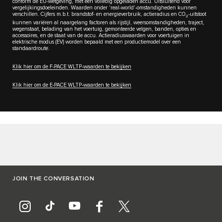
conform de EU-wetgeving, met een volledig opgeladen accu. Uitsluitend voor
vergelijkingsdoeleinden. Waarden onder 'real-world'-omstandigheden kunnen
verschillen. Cijfers m.b.t. brandstof- en energieverbruik, actieradius en CO
-uitstoot
2
kunnen variëren al naargelang factoren als rijstijl, weersomstandigheden, traject,
wegenstaat, belading van het voertuig, gemonteerde velgen, banden, opties en
accessoires, en de staat van de accu. Actieradiuswaarden voor voertuigen in
elektrische modus (EV) worden bepaald met een productiemodel over een
standaardroute.
Klik hier om de F-PACE WLTP-waarden te bekijken
Klik hier om de E-PACE WLTP-waarden te bekijken
JOIN THE CONVERSATION