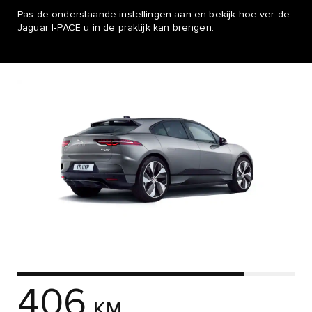
Pas de onderstaande instellingen aan en bekijk hoe ver de
Jaguar I‑PACE u in de praktijk kan brengen.
406
KM