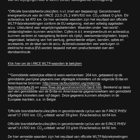
*Officiële brandstofverbruikscijfers: n.v.t. (niet van toepassing). Gecombineerd
energieverbruik voor de I-PACE: 22,0-25,2 kWh/100 km. CO₂-uitstoot: 0 g/km. EV-
actieradius: tot 470 km. De hier vermelde waarden zijn het resultaat van officiële
WLTP-fabrieksmetingen conform de EU-wetgeving, met een volledig opgeladen
accu. Uitsluitend voor vergelijkingsdoeleinden. Waarden onder 'real-world'-
omstandigheden kunnen verschillen. Cijfers m.b.t. energieverbruik en actieradius
kunnen variëren al naargelang factoren als rijstijl, weersomstandigheden, traject,
wegenstaat, belading van het voertuig, gemonteerde velgen, banden, opties en
accessoires, en de staat van de accu. Actieradiuswaarden voor voertuigen in
elektrische modus (EV) worden bepaald met een productiemodel over een
standaardroute.
Klik hier om de I-PACE WLTP-waarden te bekijken
**Gemiddelde wekelijkse afstand woon-werkverkeer: 264 km, gebaseerd op de
gemiddelde jaarlijkse gegevens over afgelegde kilometers uit de volgende Britse en
Amerikaanse bronnen:
http://www.racfoundation.org/motoring-
faqs/mobility#a26
en
www.fhwa.dot.gov/ohim/onh00/bar8.htm
. Berekend op basis
van een gemiddelde van de Britse en Amerikaanse gegevensreeksen van gemiddeld
afgelegde kilometers over vijf dagen. Deze gegevens kunnen afwijken in de
Europese markten, o.a. in België.
1
Officiële brandstofverbruikscijfers in gecombineerde cyclus van de F-PACE PHEV:
vanaf 1,7 l/100 km. CO
-uitstoot: vanaf 39 g/km. EV-actieradius: tot 64 km.
2
Officiële brandstofverbruikscijfers in gecombineerde cyclus van de E-PACE PHEV:
vanaf 1,4 l/100 km. CO
-uitstoot: vanaf 33 g/km EV-actieradius: tot 60 km.
2
De hier vermelde waarden zijn het resultaat van officiële WLTP-fabrieksmetingen