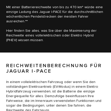
Mit einer Batteriereichweite von bis zu 470 km* würde eine
einzige Ladung des Jaguar I-PACE für die durchschnittlichen
wöchentlichen Pendelstrecken der meisten Fahrer
ausreichen.**
Hier finden Sie alles, was Sie über die Maximierung der
Reichweite eines vollelektrischen oder Elektro Hybrid
(PHEV) wissen müssen.
REICHWEITENBERECHNUNG FÜR
JAGUAR I-PACE
In einem vollelektrischen Fahrzeug oder wenn Sie den
vollständigen Elektroantrieb (EV-Modus) in einem Elektro
Hybridfahrzeug verwenden, ist die Batterie die einzige
Energiequelle für alles. Demzufolge beeinflussen Ihre
Fahrweise, die im Innenraum verwendeten Funktionen und
sogar die Bedingungen, unter denen Sie fahren, die
Reichweite des Fahrzeugs.