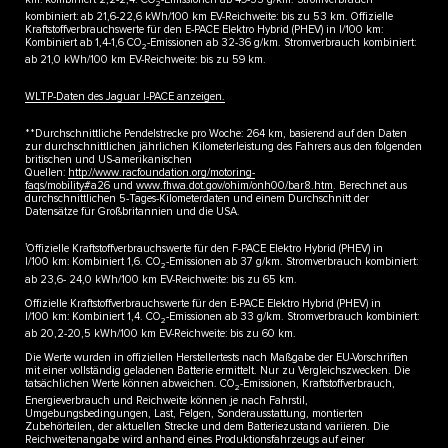
2
kombiniert: ab 21,6-22,6 kWh/100 km EV-Reichweite: bis zu 53 km. Offizielle
Kraftstoffverbrauchswerte für den E-PACE Elektro Hybrid (PHEV) in l/100 km:
Kombiniert ab 1,4-1,6 CO
-Emissionen ab 32-36 g/km. Stromverbrauch kombiniert:
2
ab 21,0 kWh/100 km EV-Reichweite: bis zu 59 km.
WLTP-Daten des Jaguar I-PACE anzeigen.​
**Durchschnittliche Pendelstrecke pro Woche: 264 km, basierend auf den Daten
zur durchschnittlichen jährlichen Kilometerleistung des Fahrers aus den folgenden
britischen und US-amerikanischen
Quellen:
http://www.racfoundation.org/motoring-
faqs/mobility#a26
und
www.fhwa.dot.gov/ohim/onh00/bar8.htm
. Berechnet aus
durchschnittlichen 5-Tages-Kilometerdaten und einem Durchschnitt der
Datensätze für Großbritannien und die USA.
1
Offizielle Kraftstoffverbrauchswerte für den F-PACE Elektro Hybrid (PHEV) in
l/100 km: Kombiniert 1,6. CO
-Emissionen ab 37 g/km. Stromverbrauch kombiniert:
2
ab 23,6- 24,0 kWh/100 km EV-Reichweite: bis zu 65 km.
Offizielle Kraftstoffverbrauchswerte für den E-PACE Elektro Hybrid (PHEV) in
l/100 km: Kombiniert 1,4. CO
-Emissionen ab 33 g/km. Stromverbrauch kombiniert:
2
ab 20,2-20,5 kWh/100 km EV-Reichweite: bis zu 60 km.
Die Werte wurden in offiziellen Herstellertests nach Maßgabe der EU-Vorschriften
mit einer vollständig geladenen Batterie ermittelt. Nur zu Vergleichszwecken. Die
tatsächlichen Werte können abweichen. CO
-Emissionen, Kraftstoffverbrauch,
2
Energieverbrauch und Reichweite können je nach Fahrstil,
Umgebungsbedingungen, Last, Felgen, Sonderausstattung, montierten
Zubehörteilen, der aktuellen Strecke und dem Batteriezustand variieren. Die
Reichweitenangabe wird anhand eines Produktionsfahrzeugs auf einer