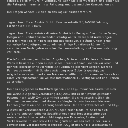
setzen Sie sich
mit uns in Verbindung
, wenn Sie dies wünschen, und geben Sie
die Fahrgestellnummer Ihres Fahrzeugs und das amtliche Kennzeichen an.
Bei Fragen wenden Sie sich an das
Jaguar-Kundenzentrum
.
Jaguar Land Rover Austria GmbH, Fasaneriestraße 35, A-5020 Salzburg,
Firmenbuch: FN 84604v
Jaguar Land Rover entwickelt seine Produkte in Bezug auf technische Daten,
Design und Produktionsmethoden ständig weiter, daher sind Änderungen
jederzeit möglich. Wir behalten uns das Recht vor, die Änderungen ohne
vorherige Ankündigung vorzunehmen. Einige Funktionen können für
verschiedene Modelljahre zwischen Sonderausstattung und Serienausstattung
variieren.
Die Informationen, technischen Angaben, Motoren und Farben auf dieser
Website basieren auf den europäischen Spezifikationen, können variieren und
können jederzeit ohne vorherige Ankündigung geändert werden. Manche
Fahrzeuge werden mit Sonderausstattung oder Zubehör gezeigt, das
möglicherweise nicht auf allen Märkten erhältlich ist. Bitte wenden Sie sich an
Ihren Vertragspartner, um weitere Informationen zu Verfügbarkeit und Preisen
zu erhalten.
Bei den angegebenen Kraftstoffangaben und CO
-Emissionen handelt es sich
2
um Werte, die gemäß Verordnung (EU) 2017/1151 in der jeweils geltenden
Fassung nach WLTP-Zyklus ermittelt wurden. Sie sind ausschließlich als
Richtwert zu verstehen und dienen als Vergleich zwischen verschiedenen
Fahrzeugmodellen und Fahrzeugherstellern. Der Kraftstoffverbrauch und CO
-
2
Ausstoß der verschiedenen Ausführungen einer Modellreihe kann sich
aufgrund unterschiedlicher Spezifikationen und Sonderausstattungen
unterscheiden bzw. erhöhen. Abhängig von Fahrweise, Straßen- und
Verkehrsverhältnissen sowie Fahrzeugzustand können sich in der Praxis
abweichende Verbrauchswerte ergeben. CO
ist das für die Erderwärmung
2