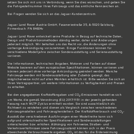
setzen Sie sich
mit uns in Verbindung
, wenn Sie dies wünschen, und geben Sie
die Fahrgestellnummer Ihres Fahrzeugs und das amtliche Kennzeichen an.
Bei Fragen wenden Sie sich an das
Jaguar-Kundenzentrum
.
Jaguar Land Rover Austria GmbH, Fasaneriestraße 35, A-5020 Salzburg,
Firmenbuch: FN 84604v
Jaguar Land Rover entwickelt seine Produkte in Bezug auf technische Daten,
Design und Produktionsmethoden ständig weiter, daher sind Änderungen
jederzeit möglich. Wir behalten uns das Recht vor, die Änderungen ohne
vorherige Ankündigung vorzunehmen. Einige Funktionen können für
verschiedene Modelljahre zwischen Sonderausstattung und Serienausstattung
variieren.
Die Informationen, technischen Angaben, Motoren und Farben auf dieser
Website basieren auf den europäischen Spezifikationen, können variieren und
können jederzeit ohne vorherige Ankündigung geändert werden. Manche
Fahrzeuge werden mit Sonderausstattung oder Zubehör gezeigt, das
möglicherweise nicht auf allen Märkten erhältlich ist. Bitte wenden Sie sich an
Ihren Vertragspartner, um weitere Informationen zu Verfügbarkeit und Preisen
zu erhalten.
Bei den angegebenen Kraftstoffangaben und CO
-Emissionen handelt es sich
2
um Werte, die gemäß Verordnung (EU) 2017/1151 in der jeweils geltenden
Fassung nach WLTP-Zyklus ermittelt wurden. Sie sind ausschließlich als
Richtwert zu verstehen und dienen als Vergleich zwischen verschiedenen
Fahrzeugmodellen und Fahrzeugherstellern. Der Kraftstoffverbrauch und CO
-
2
Ausstoß der verschiedenen Ausführungen einer Modellreihe kann sich
aufgrund unterschiedlicher Spezifikationen und Sonderausstattungen
unterscheiden bzw. erhöhen. Abhängig von Fahrweise, Straßen- und
Verkehrsverhältnissen sowie Fahrzeugzustand können sich in der Praxis
abweichende Verbrauchswerte ergeben. CO
ist das für die Erderwärmung
2