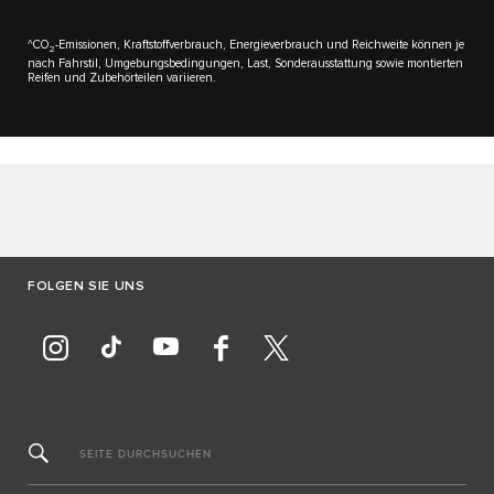
^CO
-Emissionen, Kraftstoffverbrauch, Energieverbrauch und Reichweite können je
2
nach Fahrstil, Umgebungsbedingungen, Last, Sonderausstattung sowie montierten
Reifen und Zubehörteilen variieren.
FOLGEN SIE UNS
SEITE DURCHSUCHEN