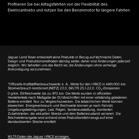
Profitieren Sie bei Alltagsfahrten von der Flexibilität des
Elektroantriebs und nutzen Sie den Benzinmotor für längere Fahrten.
Jaguar Land Rover entwickelt seine Produkte in Bezug auf technische Daten,
Design und Produktionsmethoden ständig weiter, daher sind Änderungen jederzeit
möglich. Wir behalten uns das Recht vor, die Änderungen ohne vorherige
Ankündigung vorzunehmen.
*Offizielle Kraftstoffverbrauchswerte: k. A.; Werte für den I-PACE in kWh/100 km:
Stromverbrauch kombiniert (NEFZ) 23,0; (WLTP) 25,1-22,0. CO
-Emissionen
2
0 g/km. EV-Reichweite: bis zu 470 km. Die Werte wurden in offiziellen
Herstellertests nach Maßgabe der EU-Vorschriften mit einer vollständig geladenen
Batterie ermittelt. Nur zu Vergleichszwecken. Die tatsächlichen Werte können
abweichen. Energieverbrauch und Reichweite können je nach Fahrstil,
Umgebungsbedingungen, Last, Felgen, Sonderausstattung, montierten
Zubehörteilen, der aktuellen Strecke und dem Batteriezustand variieren. Die
Reichweitenangabe wird anhand eines Produktionsfahrzeugs auf einer
standardisierten Strecke ermittelt.
WLTP-Daten des Jaguar I-PACE anzeigen.​