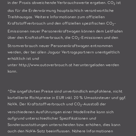
in der Praxis abweichende Verbrauchswerte ergeben. CO
ist
2
das für die Erderwärmung hauptsächlich verantwortliche
Treibhausgas. Weitere Informationen zum offiziellen
Kraftstoffverbrauch und den offiziellen spezifischen CO
-
2
Emissionen neuer Personenkraftwagen können dem Leitfaden
über den Kraftstoffverbrauch, die CO
-Emissionen und den
2
Stromverbrauch neuer Personenkraftwagen entnommen
werden, der bei allen Jaguar Vertragspartnern unentgeltlich
erhältlich ist und
unter
http://www.autoverbrauch.at
heruntergeladen werden
kann.
^Die angeführten Preise sind unverbindlich empfohlene, nicht
kartellierte Richtpreise in EUR inkl. 20 % Umsatzsteuer und ggf.
NoVA. Der Kraftstoffverbrauch und CO
-Ausstoß der
2
verschiedenen Ausführungen einer Modellreihe kann sich
aufgrund unterschiedlicher Spezifikationen und
Sonderausstattungen unterscheiden bzw. erhöhen, dies kann
auch den NoVA-Satz beeinflussen. Nähere Informationen