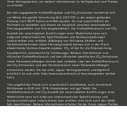
Ihren Vertragspartner, um weitere Informationen zu Verfügbarkeit und Preisen
zu erhalten.
Bei den angegebenen Kraftstoffangaben und CO
-Emissionen handelt es sich
2
um Werte, die gemäß Verordnung (EU) 2017/1151 in der jeweils geltenden
Fassung nach WLTP-Zyklus ermittelt wurden. Sie sind ausschließlich als
Richtwert zu verstehen und dienen als Vergleich zwischen verschiedenen
Fahrzeugmodellen und Fahrzeugherstellern. Der Kraftstoffverbrauch und CO
-
2
Ausstoß der verschiedenen Ausführungen einer Modellreihe kann sich
aufgrund unterschiedlicher Spezifikationen und Sonderausstattungen
unterscheiden bzw. erhöhen. Abhängig von Fahrweise, Straßen- und
Verkehrsverhältnissen sowie Fahrzeugzustand können sich in der Praxis
abweichende Verbrauchswerte ergeben. CO
ist das für die Erderwärmung
2
hauptsächlich verantwortliche Treibhausgas. Weitere Informationen zum
offiziellen Kraftstoffverbrauch und den offiziellen spezifischen CO
-Emissionen
2
neuer Personenkraftwagen können dem Leitfaden über den Kraftstoffverbrauch,
die CO
-Emissionen und den Stromverbrauch neuer Personenkraftwagen
2
entnommen werden, der bei allen Jaguar Vertragspartnern unentgeltlich
erhältlich ist und unter http://www.autoverbrauch.at heruntergeladen werden
kann.
^Die angeführten Preise sind unverbindlich empfohlene, nicht kartellierte
Richtpreise in EUR inkl. 20 % Umsatzsteuer und ggf. NoVA. Der
Kraftstoffverbrauch und CO
-Ausstoß der verschiedenen Ausführungen einer
2
Modellreihe kann sich aufgrund unterschiedlicher Spezifikationen und
Sonderausstattungen unterscheiden bzw. erhöhen, dies kann auch den NoVA-
Satz beeinflussen. Nähere Informationen erhalten Sie bei Ihrem Jaguar Partner.
© JAGUAR LAND ROVER LIMITED 2026