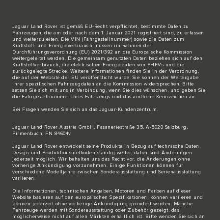
Jaguar Land Rover ist gemäß EU-Recht verpflichtet, bestimmte Daten zu
Fahrzeugen, die am oder nach dem 1. Januar 2021 registriert sind, zu erfassen
und weiterzuleiten. Die VIN (Fahrgestellnummer) sowie die Daten zum
Kraftstoff- und Energieverbrauch müssen im Rahmen der
Durchführungsverordnung (EU) 2021/392 an die Europäische Kommission
weitergeleitet werden. Die gemeinsam genutzten Daten beziehen sich auf den
Kraftstoffverbrauch, die elektrischen Energiedaten von PHEVs und die
zurückgelegte Strecke. Weitere Informationen finden Sie in der Verordnung,
die auf der Website der EU veröffentlicht wurde. Sie können der Weitergabe
Ihrer spezifischen Fahrzeugdaten an die Kommission widersprechen. Bitte
setzen Sie sich
mit uns in Verbindung
, wenn Sie dies wünschen, und geben Sie
die Fahrgestellnummer Ihres Fahrzeugs und das amtliche Kennzeichen an.
Bei Fragen wenden Sie sich an das
Jaguar-Kundenzentrum
.
Jaguar Land Rover Austria GmbH, Fasaneriestraße 35, A-5020 Salzburg,
Firmenbuch: FN 84604v
Jaguar Land Rover entwickelt seine Produkte in Bezug auf technische Daten,
Design und Produktionsmethoden ständig weiter, daher sind Änderungen
jederzeit möglich. Wir behalten uns das Recht vor, die Änderungen ohne
vorherige Ankündigung vorzunehmen. Einige Funktionen können für
verschiedene Modelljahre zwischen Sonderausstattung und Serienausstattung
variieren.
Die Informationen, technischen Angaben, Motoren und Farben auf dieser
Website basieren auf den europäischen Spezifikationen, können variieren und
können jederzeit ohne vorherige Ankündigung geändert werden. Manche
Fahrzeuge werden mit Sonderausstattung oder Zubehör gezeigt, das
möglicherweise nicht auf allen Märkten erhältlich ist. Bitte wenden Sie sich an