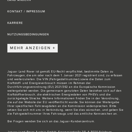
KONTAKT / IMPRESSUM
KARRIERE
NUTZUNGSBEDINGUNGEN
MEHR ANZEIGEN
Jaguar Land Rover ist gemäß EU-Recht verpflichtet, bestimmte Daten zu
Fahrzeugen, die am oder nach dem 1. Januar 2021 registriert sind, zu erfassen
und weiterzuleiten. Die VIN (Fahrgestellnummer) sowie die Daten zum
Kraftstoff- und Energieverbrauch müssen im Rahmen der
Durchführungsverordnung (EU) 2021/392 an die Europäische Kommission
weitergeleitet werden. Die gemeinsam genutzten Daten beziehen sich auf den
Kraftstoffverbrauch, die elektrischen Energiedaten von PHEVs und die
zurückgelegte Strecke. Weitere Informationen finden Sie in der Verordnung,
die auf der Website der EU veröffentlicht wurde. Sie können der Weitergabe
Ihrer spezifischen Fahrzeugdaten an die Kommission widersprechen. Bitte
setzen Sie sich
mit uns in Verbindung
, wenn Sie dies wünschen, und geben Sie
die Fahrgestellnummer Ihres Fahrzeugs und das amtliche Kennzeichen an.
Bei Fragen wenden Sie sich an das
Jaguar-Kundenzentrum
.
Jaguar Land Rover Austria GmbH, Fasaneriestraße 35, A-5020 Salzburg,