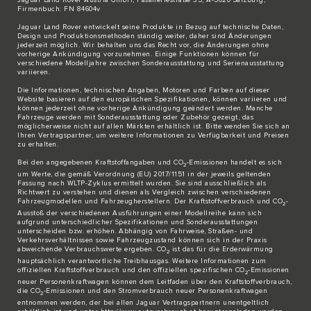
Firmenbuch: FN 84604v
Jaguar Land Rover entwickelt seine Produkte in Bezug auf technische Daten,
Design und Produktionsmethoden ständig weiter, daher sind Änderungen
jederzeit möglich. Wir behalten uns das Recht vor, die Änderungen ohne
vorherige Ankündigung vorzunehmen. Einige Funktionen können für
verschiedene Modelljahre zwischen Sonderausstattung und Serienausstattung
variieren.
Die Informationen, technischen Angaben, Motoren und Farben auf dieser
Website basieren auf den europäischen Spezifikationen, können variieren und
können jederzeit ohne vorherige Ankündigung geändert werden. Manche
Fahrzeuge werden mit Sonderausstattung oder Zubehör gezeigt, das
möglicherweise nicht auf allen Märkten erhältlich ist. Bitte wenden Sie sich an
Ihren Vertragspartner, um weitere Informationen zu Verfügbarkeit und Preisen
zu erhalten.
Bei den angegebenen Kraftstoffangaben und CO
-Emissionen handelt es sich
2
um Werte, die gemäß Verordnung (EU) 2017/1151 in der jeweils geltenden
Fassung nach WLTP-Zyklus ermittelt wurden. Sie sind ausschließlich als
Richtwert zu verstehen und dienen als Vergleich zwischen verschiedenen
Fahrzeugmodellen und Fahrzeugherstellern. Der Kraftstoffverbrauch und CO
-
2
Ausstoß der verschiedenen Ausführungen einer Modellreihe kann sich
aufgrund unterschiedlicher Spezifikationen und Sonderausstattungen
unterscheiden bzw. erhöhen. Abhängig von Fahrweise, Straßen- und
Verkehrsverhältnissen sowie Fahrzeugzustand können sich in der Praxis
abweichende Verbrauchswerte ergeben. CO
ist das für die Erderwärmung
2
hauptsächlich verantwortliche Treibhausgas. Weitere Informationen zum
offiziellen Kraftstoffverbrauch und den offiziellen spezifischen CO
-Emissionen
2
neuer Personenkraftwagen können dem Leitfaden über den Kraftstoffverbrauch,
die CO
-Emissionen und den Stromverbrauch neuer Personenkraftwagen
2
entnommen werden, der bei allen Jaguar Vertragspartnern unentgeltlich