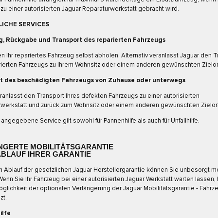
zu einer autorisierten Jaguar Reparaturwerkstatt gebracht wird.
ICHE SERVICES
, Rückgabe und Transport des reparierten Fahrzeugs
n Ihr repariertes Fahrzeug selbst abholen. Alternativ veranlasst Jaguar den 
ierten Fahrzeugs zu Ihrem Wohnsitz oder einem anderen gewünschten Zielor
t des beschädigten Fahrzeugs von Zuhause oder unterwegs
ranlasst den Transport Ihres defekten Fahrzeugs zu einer autorisierten
werkstatt und zurück zum Wohnsitz oder einem anderen gewünschten Zielort
angegebene Service gilt sowohl für Pannenhilfe als auch für Unfallhilfe.
NGERTE MOBILITÄTSGARANTIE
ABLAUF IHRER GARANTIE
 Ablauf der gesetzlichen Jaguar Herstellergarantie können Sie unbesorgt m
Wenn Sie Ihr Fahrzeug bei einer autorisierten Jaguar Werkstatt warten lassen,
öglichkeit der optionalen Verlängerung der Jaguar Mobilitätsgarantie - Fahrz
zt.
ilfe