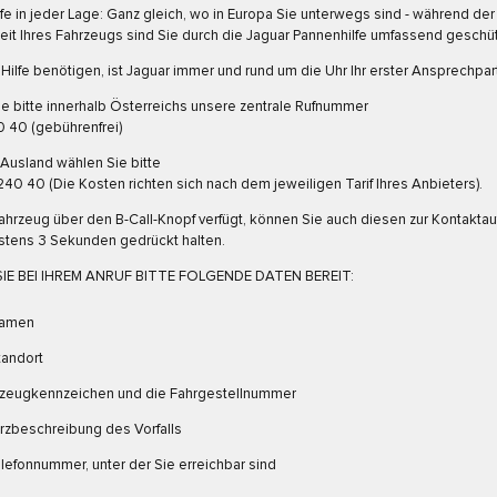
fe in jeder Lage: Ganz gleich, wo in Europa Sie unterwegs sind - während der
eit Ihres Fahrzeugs sind Sie durch die Jaguar Pannenhilfe umfassend geschüt
Hilfe benötigen, ist Jaguar immer und rund um die Uhr Ihr erster Ansprechpar
e bitte innerhalb Österreichs unsere zentrale Rufnummer
 40 (gebührenfrei)
Ausland wählen Sie bitte
240 40 (Die Kosten richten sich nach dem jeweiligen Tarif Ihres Anbieters).
 Fahrzeug über den B-Call-Knopf verfügt, können Sie auch diesen zur Kontakt
stens 3 Sekunden gedrückt halten.
IE BEI IHREM ANRUF BITTE FOLGENDE DATEN BEREIT:
Namen
tandort
rzeugkennzeichen und die Fahrgestellnummer
rzbeschreibung des Vorfalls
lefonnummer, unter der Sie erreichbar sind