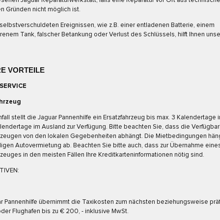
enen Jaguar Reparaturwerkstatt, falls eine Reparatur vor Ort aus technisch
en Gründen nicht möglich ist.
selbstverschuldeten Ereignissen, wie z.B. einer entladenen Batterie, einem
renem Tank, falscher Betankung oder Verlust des Schlüssels, hilft Ihnen unse
E VORTEILE
SERVICE
ahrzeug
fall stellt die Jaguar Pannenhilfe ein Ersatzfahrzeug bis max. 3 Kalendertage 
lendertage im Ausland zur Verfügung. Bitte beachten Sie, dass die Verfügbar
hrzeugen von den lokalen Gegebenheiten abhängt. Die Mietbedingungen hän
ligen Autovermietung ab. Beachten Sie bitte auch, dass zur Übernahme eine
rzeuges in den meisten Fällen Ihre Kreditkarteninformationen nötig sind.
TIVEN:
r Pannenhilfe übernimmt die Taxikosten zum nächsten beziehungsweise präf
der Flughafen bis zu € 200, - inklusive MwSt.