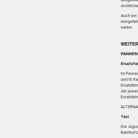
ausgewies
rechtlich
Auch bei 
leergefah
weiter.
WEITER
PANNEN
Ersatzf
Im Pannen
und 10 Ka
Ersatzfa
der jewei
Ersatzfah
ALTERNA
Taxi
Die Jagua
Bahnhof o