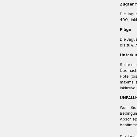
Zugfahr
Die Jagua
400,- ink
Flüge
Die Jagu
bis zu € 
Unterku
Sollte ei
Übernacht
Hotel (bi
maximal s
inklusive
UNFALLH
Wenn Sie 
Bedingung
Abschlepp
bestimmte
Die Jagua