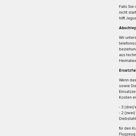
Falls Sie
nicht sta
hilft Jagu
Abschle
Wir unter
telefonis
beziehung
aus techn
Heimatwer
Ersatzf
Wenn das
sowie Die
Einsatzze
Kosten ei
- 3 (drei
- 2 (zwei
Diebstah
für den 
Flugzeug 