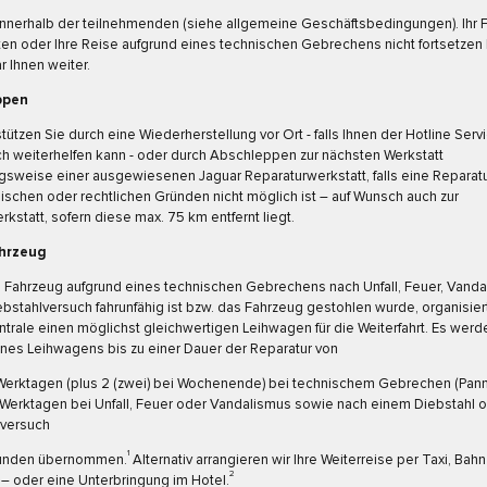
 innerhalb der teilnehmenden (siehe allgemeine Geschäftsbedingungen). Ihr 
rten oder Ihre Reise aufgrund eines technischen Gebrechens nicht fortsetzen
ar Ihnen weiter.
ppen
stützen Sie durch eine Wiederherstellung vor Ort - falls Ihnen der Hotline Servi
ch weiterhelfen kann - oder durch Abschleppen zur nächsten Werkstatt
sweise einer ausgewiesenen Jaguar Reparaturwerkstatt, falls eine Reparatu
ischen oder rechtlichen Gründen nicht möglich ist – auf Wunsch auch zur
kstatt, sofern diese max. 75 km entfernt liegt.
ahrzeug
 Fahrzeug aufgrund eines technischen Gebrechens nach Unfall, Feuer, Vand
bstahlversuch fahrunfähig ist bzw. das Fahrzeug gestohlen wurde, organisier
ntrale einen möglichst gleichwertigen Leihwagen für die Weiterfahrt. Es werd
nes Leihwagens bis zu einer Dauer der Reparatur von
) Werktagen (plus 2 (zwei) bei Wochenende) bei technischem Gebrechen (Pann
) Werktagen bei Unfall, Feuer oder Vandalismus sowie nach einem Diebstahl 
lversuch
1
Kunden übernommen.
Alternativ arrangieren wir Ihre Weiterreise per Taxi, Bah
2
– oder eine Unterbringung im Hotel.