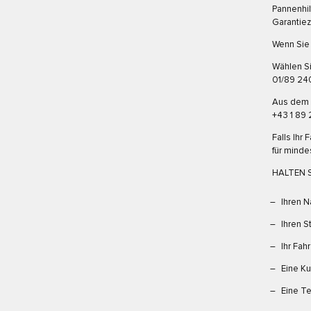
Pannenhil
Garantiez
Wenn Sie 
Wählen Si
01/89 240
Aus dem 
+43 1 89 
Falls Ihr
für minde
HALTEN S
Ihren 
Ihren S
Ihr Fah
Eine Ku
Eine Te