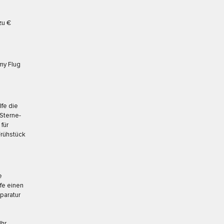
zu €
my Flug
lfe die
Sterne-
für
Frühstück
e
fe einen
paratur
Ihr