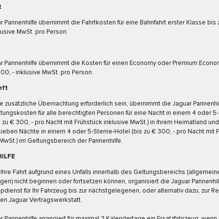
t
r Pannenhilfe übernimmt die Fahrtkosten für eine Bahnfahrt erster Klasse bis 
lusive MwSt. pro Person.
ar Pannenhilfe übernimmt die Kosten für einen Economy oder Premium Econo
700, - inklusive MwSt. pro Person.
nft
ne zusätzliche Übernachtung erforderlich sein, übernimmt die Jaguar Pannenhi
ungskosten für alle berechtigten Personen für eine Nacht in einem 4 oder 5-
s zu € 300, - pro Nacht mit Frühstück inklusive MwSt.) in Ihrem Heimatland und 
ieben Nächte in einem 4 oder 5-Sterne-Hotel (bis zu € 300, - pro Nacht mit 
 MwSt.) im Geltungsbereich der Pannenhilfe.
ILFE
Ihre Fahrt aufgrund eines Unfalls innerhalb des Geltungsbereichs (allgemein
en) nicht beginnen oder fortsetzen können, organisiert die Jaguar Pannenhil
dienst für Ihr Fahrzeug bis zur nächstgelegenen, oder alternativ dazu, zur Re
n Jaguar Vertragswerkstatt.
r Pannenhilfe arrangiert für maximal 3 Kalendertage ein Ersatzfahrzeug, wenn 