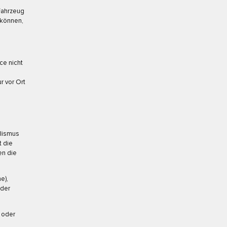
Fahrzeug
 können,
ce nicht
r vor Ort
alismus
t die
en die
e),
oder
n oder