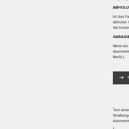
ABHOLU
Ist das F
abholen. 
die koste
GARAGI
Wenn ein 
übernehme
MwSt.).
1
Von eine
Straßeng
Autoverm
2