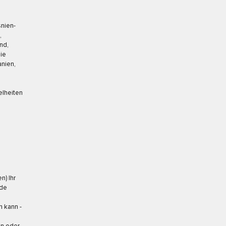
snien-
,
and,
die
anien,
elheiten
n) Ihr
nde
n kann -