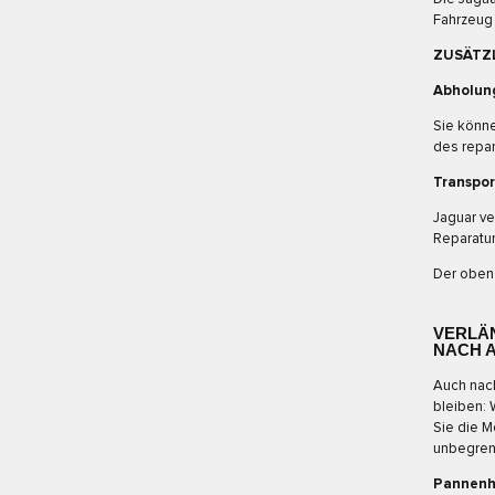
Fahrzeug 
ZUSÄTZL
Abholung
Sie könne
des repar
Transpor
Jaguar ve
Reparatur
Der oben 
VERLÄ
NACH 
Auch nach
bleiben: 
Sie die M
unbegren
Pannenh