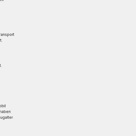
Transport
t.
.
obil
 haben
eugalter