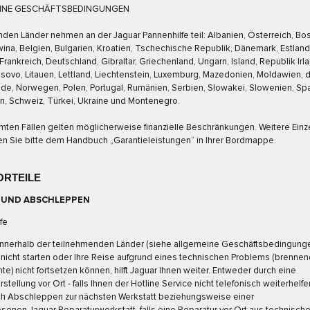
INE GESCHÄFTSBEDINGUNGEN
nden Länder nehmen an der Jaguar Pannenhilfe teil: Albanien, Österreich, Bo
na, Belgien, Bulgarien, Kroatien, Tschechische Republik, Dänemark, Estland
 Frankreich, Deutschland, Gibraltar, Griechenland, Ungarn, Island, Republik Irl
Kosovo, Litauen, Lettland, Liechtenstein, Luxemburg, Mazedonien, Moldawien, 
de, Norwegen, Polen, Portugal, Rumänien, Serbien, Slowakei, Slowenien, Sp
, Schweiz, Türkei, Ukraine und Montenegro.
mten Fällen gelten möglicherweise finanzielle Beschränkungen. Weitere Einz
n Sie bitte dem Handbuch „Garantieleistungen“ in Ihrer Bordmappe.
ORTEILE
 UND ABSCHLEPPEN
fe
 innerhalb der teilnehmenden Länder (siehe allgemeine Geschäftsbedingunge
nicht starten oder Ihre Reise aufgrund eines technischen Problems (brenne
te) nicht fortsetzen können, hilft Jaguar Ihnen weiter. Entweder durch eine
stellung vor Ort - falls Ihnen der Hotline Service nicht telefonisch weiterhelfe
ch Abschleppen zur nächsten Werkstatt beziehungsweise einer