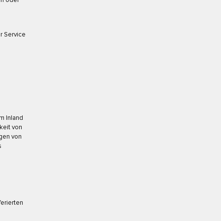
en oder
r Service
im Inland
keit von
gen von
s
erierten