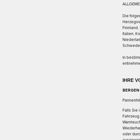
ALLGEME
Die folge
Herzegowi
Finnland,
Italien, 
Niederlan
Schweden
In bestim
entnehme
IHRE V
BERGEN
Pannenhil
Falls Sie
Fahrzeug 
Warnleuch
Wiederher
oder dur