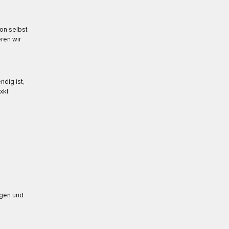
son selbst
ren wir
dig ist,
xkl.
ngen und