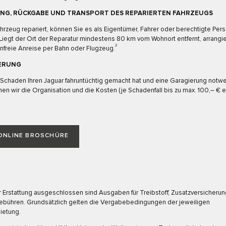
NG, RÜCKGABE UND TRANSPORT DES REPARIERTEN FAHRZEUGS
ahrzeug repariert, können Sie es als Eigentümer, Fahrer oder berechtigte Per
Liegt der Ort der Reparatur mindestens 80 km vom Wohnort entfernt, arrangie
2
nfreie Anreise per Bahn oder Flugzeug.
ERUNG
Schaden Ihren Jaguar fahruntüchtig gemacht hat und eine Garagierung notwen
n wir die Organisation und die Kosten (je Schadenfall bis zu max. 100,– € e
ONLINE BROSCHÜRE
r Erstattung ausgeschlossen sind Ausgaben für Treibstoff, Zusatzversicheru
ebühren. Grundsätzlich gelten die Vergabebedingungen der jeweiligen
ietung.