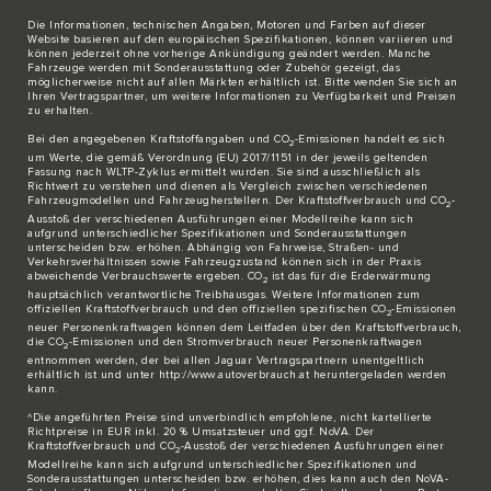
Die Informationen, technischen Angaben, Motoren und Farben auf dieser
Website basieren auf den europäischen Spezifikationen, können variieren und
können jederzeit ohne vorherige Ankündigung geändert werden. Manche
Fahrzeuge werden mit Sonderausstattung oder Zubehör gezeigt, das
möglicherweise nicht auf allen Märkten erhältlich ist. Bitte wenden Sie sich an
Ihren Vertragspartner, um weitere Informationen zu Verfügbarkeit und Preisen
zu erhalten.
Bei den angegebenen Kraftstoffangaben und CO
-Emissionen handelt es sich
2
um Werte, die gemäß Verordnung (EU) 2017/1151 in der jeweils geltenden
Fassung nach WLTP-Zyklus ermittelt wurden. Sie sind ausschließlich als
Richtwert zu verstehen und dienen als Vergleich zwischen verschiedenen
Fahrzeugmodellen und Fahrzeugherstellern. Der Kraftstoffverbrauch und CO
-
2
Ausstoß der verschiedenen Ausführungen einer Modellreihe kann sich
aufgrund unterschiedlicher Spezifikationen und Sonderausstattungen
unterscheiden bzw. erhöhen. Abhängig von Fahrweise, Straßen- und
Verkehrsverhältnissen sowie Fahrzeugzustand können sich in der Praxis
abweichende Verbrauchswerte ergeben. CO
ist das für die Erderwärmung
2
hauptsächlich verantwortliche Treibhausgas. Weitere Informationen zum
offiziellen Kraftstoffverbrauch und den offiziellen spezifischen CO
-Emissionen
2
neuer Personenkraftwagen können dem Leitfaden über den Kraftstoffverbrauch,
die CO
-Emissionen und den Stromverbrauch neuer Personenkraftwagen
2
entnommen werden, der bei allen Jaguar Vertragspartnern unentgeltlich
erhältlich ist und unter http://www.autoverbrauch.at heruntergeladen werden
kann.
^Die angeführten Preise sind unverbindlich empfohlene, nicht kartellierte
Richtpreise in EUR inkl. 20 % Umsatzsteuer und ggf. NoVA. Der
Kraftstoffverbrauch und CO
-Ausstoß der verschiedenen Ausführungen einer
2
Modellreihe kann sich aufgrund unterschiedlicher Spezifikationen und
Sonderausstattungen unterscheiden bzw. erhöhen, dies kann auch den NoVA-