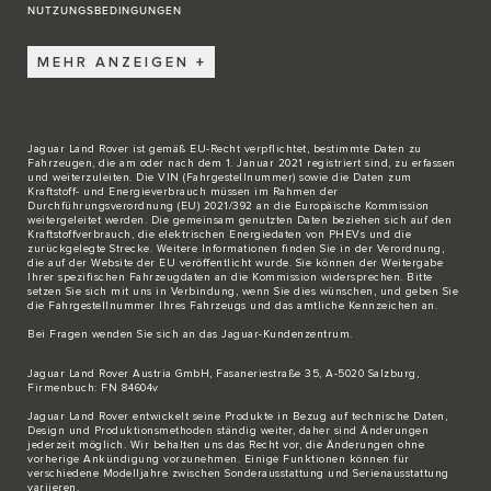
NUTZUNGSBEDINGUNGEN
MEHR ANZEIGEN
Jaguar Land Rover ist gemäß EU-Recht verpflichtet, bestimmte Daten zu
Fahrzeugen, die am oder nach dem 1. Januar 2021 registriert sind, zu erfassen
und weiterzuleiten. Die VIN (Fahrgestellnummer) sowie die Daten zum
Kraftstoff- und Energieverbrauch müssen im Rahmen der
Durchführungsverordnung (EU) 2021/392 an die Europäische Kommission
weitergeleitet werden. Die gemeinsam genutzten Daten beziehen sich auf den
Kraftstoffverbrauch, die elektrischen Energiedaten von PHEVs und die
zurückgelegte Strecke. Weitere Informationen finden Sie in der Verordnung,
die auf der Website der EU veröffentlicht wurde. Sie können der Weitergabe
Ihrer spezifischen Fahrzeugdaten an die Kommission widersprechen. Bitte
setzen Sie sich
mit uns in Verbindung
, wenn Sie dies wünschen, und geben Sie
die Fahrgestellnummer Ihres Fahrzeugs und das amtliche Kennzeichen an.
Bei Fragen wenden Sie sich an das
Jaguar-Kundenzentrum
.
Jaguar Land Rover Austria GmbH, Fasaneriestraße 35, A-5020 Salzburg,
Firmenbuch: FN 84604v
Jaguar Land Rover entwickelt seine Produkte in Bezug auf technische Daten,
Design und Produktionsmethoden ständig weiter, daher sind Änderungen
jederzeit möglich. Wir behalten uns das Recht vor, die Änderungen ohne
vorherige Ankündigung vorzunehmen. Einige Funktionen können für
verschiedene Modelljahre zwischen Sonderausstattung und Serienausstattung
variieren.