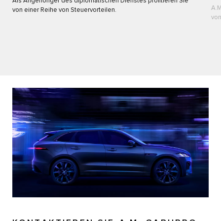
Als Angehöriger des diplomatischen Dienstes profitieren Sie
A.M
von einer Reihe von Steuervorteilen.
von