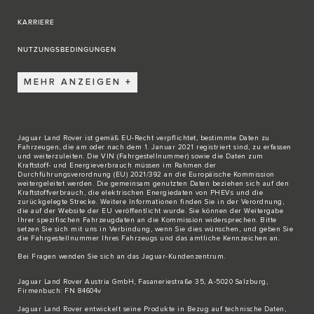
KARRIERE
NUTZUNGSBEDINGUNGEN
MEHR ANZEIGEN
Jaguar Land Rover ist gemäß EU-Recht verpflichtet, bestimmte Daten zu
Fahrzeugen, die am oder nach dem 1. Januar 2021 registriert sind, zu erfassen
und weiterzuleiten. Die VIN (Fahrgestellnummer) sowie die Daten zum
Kraftstoff- und Energieverbrauch müssen im Rahmen der
Durchführungsverordnung (EU) 2021/392 an die Europäische Kommission
weitergeleitet werden. Die gemeinsam genutzten Daten beziehen sich auf den
Kraftstoffverbrauch, die elektrischen Energiedaten von PHEVs und die
zurückgelegte Strecke. Weitere Informationen finden Sie in der Verordnung,
die auf der Website der EU veröffentlicht wurde. Sie können der Weitergabe
Ihrer spezifischen Fahrzeugdaten an die Kommission widersprechen. Bitte
setzen Sie sich
mit uns in Verbindung
, wenn Sie dies wünschen, und geben Sie
die Fahrgestellnummer Ihres Fahrzeugs und das amtliche Kennzeichen an.
Bei Fragen wenden Sie sich an das
Jaguar-Kundenzentrum
.
Jaguar Land Rover Austria GmbH, Fasaneriestraße 35, A-5020 Salzburg,
Firmenbuch: FN 84604v
Jaguar Land Rover entwickelt seine Produkte in Bezug auf technische Daten,