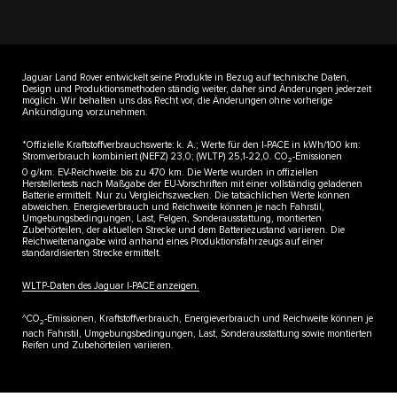
Jaguar Land Rover entwickelt seine Produkte in Bezug auf technische Daten,
Design und Produktionsmethoden ständig weiter, daher sind Änderungen jederzeit
möglich. Wir behalten uns das Recht vor, die Änderungen ohne vorherige
Ankündigung vorzunehmen.
*Offizielle Kraftstoffverbrauchswerte: k. A.; Werte für den I-PACE in kWh/100 km:
Stromverbrauch kombiniert (NEFZ) 23,0; (WLTP) 25,1-22,0. CO
-Emissionen
2
0 g/km. EV-Reichweite: bis zu 470 km. Die Werte wurden in offiziellen
Herstellertests nach Maßgabe der EU-Vorschriften mit einer vollständig geladenen
Batterie ermittelt. Nur zu Vergleichszwecken. Die tatsächlichen Werte können
abweichen. Energieverbrauch und Reichweite können je nach Fahrstil,
Umgebungsbedingungen, Last, Felgen, Sonderausstattung, montierten
Zubehörteilen, der aktuellen Strecke und dem Batteriezustand variieren. Die
Reichweitenangabe wird anhand eines Produktionsfahrzeugs auf einer
standardisierten Strecke ermittelt.
WLTP-Daten des Jaguar I-PACE anzeigen.​
^CO
-Emissionen, Kraftstoffverbrauch, Energieverbrauch und Reichweite können je
2
nach Fahrstil, Umgebungsbedingungen, Last, Sonderausstattung sowie montierten
Reifen und Zubehörteilen variieren.