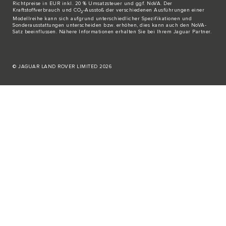
Richtpreise in EUR inkl. 20 % Umsatzsteuer und ggf. NoVA. Der
Kraftstoffverbrauch und CO
-Ausstoß der verschiedenen Ausführungen einer
2
Modellreihe kann sich aufgrund unterschiedlicher Spezifikationen und
Sonderausstattungen unterscheiden bzw. erhöhen, dies kann auch den NoVA-
Satz beeinflussen. Nähere Informationen erhalten Sie bei Ihrem Jaguar Partner.
© JAGUAR LAND ROVER LIMITED 2026