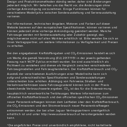
Design und Produktionsmethoden ständig weiter, daher sind Änderungen
jederzeit möglich. Wir behalten uns das Recht vor, die Änderungen ohne
vorherige Ankündigung vorzunehmen. Einige Funktionen können für
verschiedene Modelljahre zwischen Sonderausstattung und Serienausstattung
variieren.
Die Informationen, technischen Angaben, Motoren und Farben auf dieser
Website basieren auf den europäischen Spezifikationen, können variieren und
können jederzeit ohne vorherige Ankündigung geändert werden. Manche
Fahrzeuge werden mit Sonderausstattung oder Zubehör gezeigt, das
möglicherweise nicht auf allen Märkten erhältlich ist. Bitte wenden Sie sich an
Ihren Vertragspartner, um weitere Informationen zu Verfügbarkeit und Preisen
zu erhalten.
Bei den angegebenen Kraftstoffangaben und CO
-Emissionen handelt es sich
2
um Werte, die gemäß Verordnung (EU) 2017/1151 in der jeweils geltenden
Fassung nach WLTP-Zyklus ermittelt wurden. Sie sind ausschließlich als
Richtwert zu verstehen und dienen als Vergleich zwischen verschiedenen
Fahrzeugmodellen und Fahrzeugherstellern. Der Kraftstoffverbrauch und CO
-
2
Ausstoß der verschiedenen Ausführungen einer Modellreihe kann sich
aufgrund unterschiedlicher Spezifikationen und Sonderausstattungen
unterscheiden bzw. erhöhen. Abhängig von Fahrweise, Straßen- und
Verkehrsverhältnissen sowie Fahrzeugzustand können sich in der Praxis
abweichende Verbrauchswerte ergeben. CO
ist das für die Erderwärmung
2
hauptsächlich verantwortliche Treibhausgas. Weitere Informationen zum
offiziellen Kraftstoffverbrauch und den offiziellen spezifischen CO
-Emissionen
2
neuer Personenkraftwagen können dem Leitfaden über den Kraftstoffverbrauch,
die CO
-Emissionen und den Stromverbrauch neuer Personenkraftwagen
2
entnommen werden, der bei allen Jaguar Vertragspartnern unentgeltlich
erhältlich ist und unter http://www.autoverbrauch.at heruntergeladen werden
kann.
^Die angeführten Preise sind unverbindlich empfohlene, nicht kartellierte