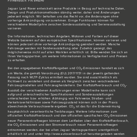
Firmenbuch: FN 84604v
Jaguar Land Rover entwickelt seine Produkte in Bezug auf technische Daten,
Design und Produktionsmethoden ständig weiter, daher sind Änderungen
jederzeit möglich. Wir behalten uns das Recht vor, die Änderungen ohne
vorherige Ankündigung vorzunehmen. Einige Funktionen können für
verschiedene Modelljahre zwischen Sonderausstattung und Serienausstattung
variieren.
Die Informationen, technischen Angaben, Motoren und Farben auf dieser
Website basieren auf den europäischen Spezifikationen, können variieren und
können jederzeit ohne vorherige Ankündigung geändert werden. Manche
Fahrzeuge werden mit Sonderausstattung oder Zubehör gezeigt, das
möglicherweise nicht auf allen Märkten erhältlich ist. Bitte wenden Sie sich an
Ihren Vertragspartner, um weitere Informationen zu Verfügbarkeit und Preisen
zu erhalten.
Bei den angegebenen Kraftstoffangaben und CO
-Emissionen handelt es sich
2
um Werte, die gemäß Verordnung (EU) 2017/1151 in der jeweils geltenden
Fassung nach WLTP-Zyklus ermittelt wurden. Sie sind ausschließlich als
Richtwert zu verstehen und dienen als Vergleich zwischen verschiedenen
Fahrzeugmodellen und Fahrzeugherstellern. Der Kraftstoffverbrauch und CO
-
2
Ausstoß der verschiedenen Ausführungen einer Modellreihe kann sich
aufgrund unterschiedlicher Spezifikationen und Sonderausstattungen
unterscheiden bzw. erhöhen. Abhängig von Fahrweise, Straßen- und
Verkehrsverhältnissen sowie Fahrzeugzustand können sich in der Praxis
abweichende Verbrauchswerte ergeben. CO
ist das für die Erderwärmung
2
hauptsächlich verantwortliche Treibhausgas. Weitere Informationen zum
offiziellen Kraftstoffverbrauch und den offiziellen spezifischen CO
-Emissionen
2
neuer Personenkraftwagen können dem Leitfaden über den Kraftstoffverbrauch,
die CO
-Emissionen und den Stromverbrauch neuer Personenkraftwagen
2
entnommen werden, der bei allen Jaguar Vertragspartnern unentgeltlich
erhältlich ist und unter http://www.autoverbrauch.at heruntergeladen werden