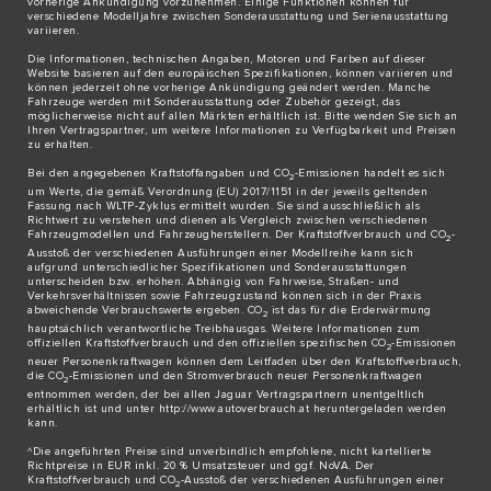
vorherige Ankündigung vorzunehmen. Einige Funktionen können für
verschiedene Modelljahre zwischen Sonderausstattung und Serienausstattung
variieren.
Die Informationen, technischen Angaben, Motoren und Farben auf dieser
Website basieren auf den europäischen Spezifikationen, können variieren und
können jederzeit ohne vorherige Ankündigung geändert werden. Manche
Fahrzeuge werden mit Sonderausstattung oder Zubehör gezeigt, das
möglicherweise nicht auf allen Märkten erhältlich ist. Bitte wenden Sie sich an
Ihren Vertragspartner, um weitere Informationen zu Verfügbarkeit und Preisen
zu erhalten.
Bei den angegebenen Kraftstoffangaben und CO
-Emissionen handelt es sich
2
um Werte, die gemäß Verordnung (EU) 2017/1151 in der jeweils geltenden
Fassung nach WLTP-Zyklus ermittelt wurden. Sie sind ausschließlich als
Richtwert zu verstehen und dienen als Vergleich zwischen verschiedenen
Fahrzeugmodellen und Fahrzeugherstellern. Der Kraftstoffverbrauch und CO
-
2
Ausstoß der verschiedenen Ausführungen einer Modellreihe kann sich
aufgrund unterschiedlicher Spezifikationen und Sonderausstattungen
unterscheiden bzw. erhöhen. Abhängig von Fahrweise, Straßen- und
Verkehrsverhältnissen sowie Fahrzeugzustand können sich in der Praxis
abweichende Verbrauchswerte ergeben. CO
ist das für die Erderwärmung
2
hauptsächlich verantwortliche Treibhausgas. Weitere Informationen zum
offiziellen Kraftstoffverbrauch und den offiziellen spezifischen CO
-Emissionen
2
neuer Personenkraftwagen können dem Leitfaden über den Kraftstoffverbrauch,
die CO
-Emissionen und den Stromverbrauch neuer Personenkraftwagen
2
entnommen werden, der bei allen Jaguar Vertragspartnern unentgeltlich
erhältlich ist und unter http://www.autoverbrauch.at heruntergeladen werden
kann.
^Die angeführten Preise sind unverbindlich empfohlene, nicht kartellierte
Richtpreise in EUR inkl. 20 % Umsatzsteuer und ggf. NoVA. Der
Kraftstoffverbrauch und CO
-Ausstoß der verschiedenen Ausführungen einer
2