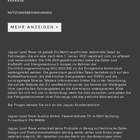
KARRIERE
NUTZUNGSBEDINGUNGEN
MEHR ANZEIGEN
Jaguar Land Rover ist gemäß EU-Recht verpflichtet, bestimmte Daten zu
Fahrzeugen, die am oder nach dem 1. Januar 2021 registriert sind, zu erfassen
und weiterzuleiten. Die VIN (Fahrgestellnummer) sowie die Daten zum
Kraftstoff- und Energieverbrauch müssen im Rahmen der
Durchführungsverordnung (EU) 2021/392 an die Europäische Kommission
weitergeleitet werden. Die gemeinsam genutzten Daten beziehen sich auf den
Kraftstoffverbrauch, die elektrischen Energiedaten von PHEVs und die
zurückgelegte Strecke. Weitere Informationen finden Sie in der Verordnung,
die auf der Website der EU veröffentlicht wurde. Sie können der Weitergabe
Ihrer spezifischen Fahrzeugdaten an die Kommission widersprechen. Bitte
setzen Sie sich
mit uns in Verbindung
, wenn Sie dies wünschen, und geben Sie
die Fahrgestellnummer Ihres Fahrzeugs und das amtliche Kennzeichen an.
Bei Fragen wenden Sie sich an das
Jaguar-Kundenzentrum
.
Jaguar Land Rover Austria GmbH, Fasaneriestraße 35, A-5020 Salzburg,
Firmenbuch: FN 84604v
Jaguar Land Rover entwickelt seine Produkte in Bezug auf technische Daten,
Design und Produktionsmethoden ständig weiter, daher sind Änderungen
jederzeit möglich. Wir behalten uns das Recht vor, die Änderungen ohne