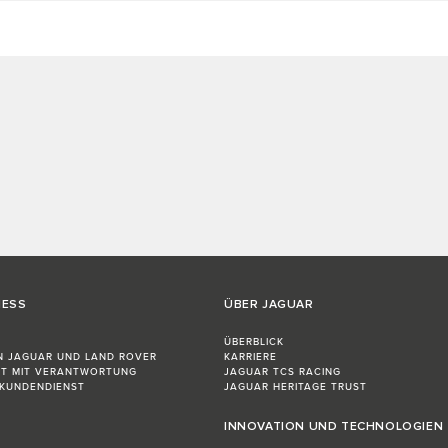
NESS
ÜBER JAGUAR
ÜBERBLICK
N JAGUAR UND LAND ROVER
KARRIERE
FT MIT VERANTWORTUNG
JAGUAR TCS RACING
-KUNDENDIENST
JAGUAR HERITAGE TRUST
INNOVATION UND TECHNOLOGIEN