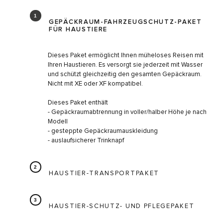
GEPÄCKRAUM-FAHRZEUGSCHUTZ-PAKET
FÜR HAUSTIERE
Dieses Paket ermöglicht Ihnen müheloses Reisen mit
Ihren Haustieren. Es versorgt sie jederzeit mit Wasser
und schützt gleichzeitig den gesamten Gepäckraum.
Nicht mit XE oder XF kompatibel.
Dieses Paket enthält
- Gepäckraumabtrennung in voller/halber Höhe je nach
Modell
- gesteppte Gepäckraumauskleidung
- auslaufsicherer Trinknapf
HAUSTIER-TRANSPORTPAKET
HAUSTIER-SCHUTZ- UND PFLEGEPAKET