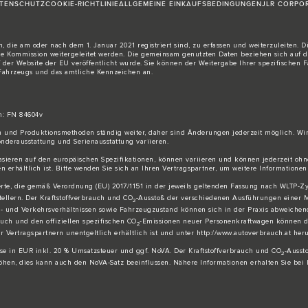
TENSCHUTZ
COOKIE-RICHTLINIE
ALLGEMEINE EINKAUFSBEDINGUNGEN
JLR CORPO
 die am oder nach dem 1. Januar 2021 registriert sind, zu erfassen und weiterzuleiten. 
Kommission weitergeleitet werden. Die gemeinsam genutzten Daten beziehen sich auf den
f der Website der EU veröffentlicht wurde. Sie können der Weitergabe Ihrer spezifischen
 Fahrzeugs und das amtliche Kennzeichen an.
h: FN 84604v
gn und Produktionsmethoden ständig weiter, daher sind Änderungen jederzeit möglich. W
derausstattung und Serienausstattung variieren.
basieren auf den europäischen Spezifikationen, können variieren und können jederzeit 
 erhältlich ist. Bitte wenden Sie sich an Ihren Vertragspartner, um weitere Informationen
rte, die gemäß Verordnung (EU) 2017/1151 in der jeweils geltenden Fassung nach WLTP-Zykl
llern. Der Kraftstoffverbrauch und CO
-Ausstoß der verschiedenen Ausführungen einer M
2
- und Verkehrsverhältnissen sowie Fahrzeugzustand können sich in der Praxis abweiche
auch und den offiziellen spezifischen CO
-Emissionen neuer Personenkraftwagen können de
2
ertragspartnern unentgeltlich erhältlich ist und unter http://www.autoverbrauch.at he
eise in EUR inkl. 20 % Umsatzsteuer und ggf. NoVA. Der Kraftstoffverbrauch und CO
-Ausst
2
öhen, dies kann auch den NoVA-Satz beeinflussen. Nähere Informationen erhalten Sie bei 