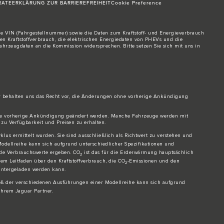
RATE
ERKLÄRUNG ZUR BARRIEREFREIHEIT
Cookie Preference
Die VIN (Fahrgestellnummer) sowie die Daten zum Kraftstoff- und Energieverbrauch
 Kraftstoffverbrauch, die elektrischen Energiedaten von PHEVs und die
 Fahrzeugdaten an die Kommission widersprechen. Bitte setzen Sie sich
mit uns in
ir behalten uns das Recht vor, die Änderungen ohne vorherige Ankündigung
ohne vorherige Ankündigung geändert werden. Manche Fahrzeuge werden mit
 zu Verfügbarkeit und Preisen zu erhalten.
us ermittelt wurden. Sie sind ausschließlich als Richtwert zu verstehen und
odellreihe kann sich aufgrund unterschiedlicher Spezifikationen und
nde Verbrauchswerte ergeben. CO
ist das für die Erderwärmung hauptsächlich
2
m Leitfaden über den Kraftstoffverbrauch, die CO
-Emissionen und den
2
runtergeladen werden kann.
oß der verschiedenen Ausführungen einer Modellreihe kann sich aufgrund
Ihrem Jaguar Partner.