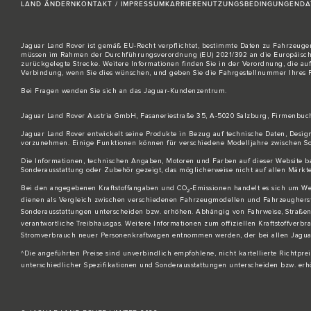
LAND ÄNDERN
KONTAKT / IMPRESSUM
KARRIERE
NUTZUNGSBEDINGUNGEN
DA
Jaguar Land Rover ist gemäß EU-Recht verpflichtet, bestimmte Daten zu Fahrzeugen,
müssen im Rahmen der Durchführungsverordnung (EU) 2021/392 an die Europäische 
zurückgelegte Strecke. Weitere Informationen finden Sie in der Verordnung, die au
Verbindung
, wenn Sie dies wünschen, und geben Sie die Fahrgestellnummer Ihres
Bei Fragen wenden Sie sich an das
Jaguar-Kundenzentrum
.
Jaguar Land Rover Austria GmbH, Fasaneriestraße 35, A-5020 Salzburg, Firmenbuc
Jaguar Land Rover entwickelt seine Produkte in Bezug auf technische Daten, Desi
vorzunehmen. Einige Funktionen können für verschiedene Modelljahre zwischen Son
Die Informationen, technischen Angaben, Motoren und Farben auf dieser Website 
Sonderausstattung oder Zubehör gezeigt, das möglicherweise nicht auf allen Märkten
Bei den angegebenen Kraftstoffangaben und CO
-Emissionen handelt es sich um We
2
dienen als Vergleich zwischen verschiedenen Fahrzeugmodellen und Fahrzeugherste
Sonderausstattungen unterscheiden bzw. erhöhen. Abhängig von Fahrweise, Straßen
verantwortliche Treibhausgas. Weitere Informationen zum offiziellen Kraftstoffverbr
Stromverbrauch neuer Personenkraftwagen entnommen werden, der bei allen Jaguar V
^Die angeführten Preise sind unverbindlich empfohlene, nicht kartellierte Richtpr
unterschiedlicher Spezifikationen und Sonderausstattungen unterscheiden bzw. erh