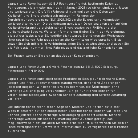
Jaguar Land Rover ist gemäß EU-Recht verpflichtet, bestimmte Daten zu
Fahrzeugen, die am oder nach dem 1. Januar 2021 registriert sind, zu erfassen
und weiterzuleiten. Die VIN (Fahrgestellnummer) sowie die Daten zum
Kraftstoff- und Energieverbrauch müssen im Rahmen der
Durchführungsverordnung (EU) 2021/392 an die Europäische Kommission
weitergeleitet werden. Die gemeinsam genutzten Daten beziehen sich auf den
Kraftstoffverbrauch, die elektrischen Energiedaten von PHEVs und die
zurückgelegte Strecke. Weitere Informationen finden Sie in der Verordnung,
die auf der Website der EU veröffentlicht wurde. Sie können der Weitergabe
Ihrer spezifischen Fahrzeugdaten an die Kommission widersprechen. Bitte
setzen Sie sich
mit uns in Verbindung
, wenn Sie dies wünschen, und geben Sie
die Fahrgestellnummer Ihres Fahrzeugs und das amtliche Kennzeichen an.
Bei Fragen wenden Sie sich an das
Jaguar-Kundenzentrum
.
Jaguar Land Rover Austria GmbH, Fasaneriestraße 35, A-5020 Salzburg,
Firmenbuch: FN 84604v
Jaguar Land Rover entwickelt seine Produkte in Bezug auf technische Daten,
Design und Produktionsmethoden ständig weiter, daher sind Änderungen
jederzeit möglich. Wir behalten uns das Recht vor, die Änderungen ohne
vorherige Ankündigung vorzunehmen. Einige Funktionen können für
verschiedene Modelljahre zwischen Sonderausstattung und Serienausstattung
variieren.
Die Informationen, technischen Angaben, Motoren und Farben auf dieser
Website basieren auf den europäischen Spezifikationen, können variieren und
können jederzeit ohne vorherige Ankündigung geändert werden. Manche
Fahrzeuge werden mit Sonderausstattung oder Zubehör gezeigt, das
möglicherweise nicht auf allen Märkten erhältlich ist. Bitte wenden Sie sich an
Ihren Vertragspartner, um weitere Informationen zu Verfügbarkeit und Preisen
zu erhalten.