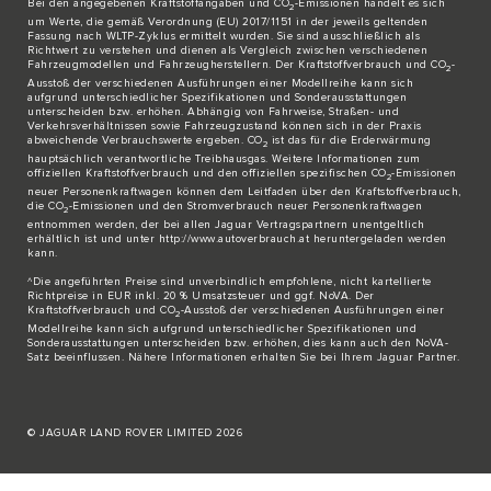
Bei den angegebenen Kraftstoffangaben und CO
-Emissionen handelt es sich
2
um Werte, die gemäß Verordnung (EU) 2017/1151 in der jeweils geltenden
Fassung nach WLTP-Zyklus ermittelt wurden. Sie sind ausschließlich als
Richtwert zu verstehen und dienen als Vergleich zwischen verschiedenen
Fahrzeugmodellen und Fahrzeugherstellern. Der Kraftstoffverbrauch und CO
-
2
Ausstoß der verschiedenen Ausführungen einer Modellreihe kann sich
aufgrund unterschiedlicher Spezifikationen und Sonderausstattungen
unterscheiden bzw. erhöhen. Abhängig von Fahrweise, Straßen- und
Verkehrsverhältnissen sowie Fahrzeugzustand können sich in der Praxis
abweichende Verbrauchswerte ergeben. CO
ist das für die Erderwärmung
2
hauptsächlich verantwortliche Treibhausgas. Weitere Informationen zum
offiziellen Kraftstoffverbrauch und den offiziellen spezifischen CO
-Emissionen
2
neuer Personenkraftwagen können dem Leitfaden über den Kraftstoffverbrauch,
die CO
-Emissionen und den Stromverbrauch neuer Personenkraftwagen
2
entnommen werden, der bei allen Jaguar Vertragspartnern unentgeltlich
erhältlich ist und unter http://www.autoverbrauch.at heruntergeladen werden
kann.
^Die angeführten Preise sind unverbindlich empfohlene, nicht kartellierte
Richtpreise in EUR inkl. 20 % Umsatzsteuer und ggf. NoVA. Der
Kraftstoffverbrauch und CO
-Ausstoß der verschiedenen Ausführungen einer
2
Modellreihe kann sich aufgrund unterschiedlicher Spezifikationen und
Sonderausstattungen unterscheiden bzw. erhöhen, dies kann auch den NoVA-
Satz beeinflussen. Nähere Informationen erhalten Sie bei Ihrem Jaguar Partner.
© JAGUAR LAND ROVER LIMITED 2026