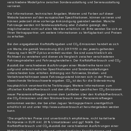
verschiedene Modelljahre zwischen Sonderausstattung und Serienausstattung
variieren.
Die Informationen, technischen Angaben, Motoren und Farben auf dieser
Website basieren auf den europäischen Spezifikationen, können variieren und
können jederzeit ohne vorherige Ankündigung geändert werden. Manche
Fahrzeuge werden mit Sonderausstattung oder Zubehör gezeigt, das
möglicherweise nicht auf allen Märkten erhältlich ist. Bitte wenden Sie sich an
Ihren Vertragspartner, um weitere Informationen zu Verfügbarkeit und Preisen
zu erhalten.
Bei den angegebenen Kraftstoffangaben und CO
-Emissionen handelt es sich
2
um Werte, die gemäß Verordnung (EU) 2017/1151 in der jeweils geltenden
Fassung nach WLTP-Zyklus ermittelt wurden. Sie sind ausschließlich als
Richtwert zu verstehen und dienen als Vergleich zwischen verschiedenen
Fahrzeugmodellen und Fahrzeugherstellern. Der Kraftstoffverbrauch und CO
-
2
Ausstoß der verschiedenen Ausführungen einer Modellreihe kann sich
aufgrund unterschiedlicher Spezifikationen und Sonderausstattungen
unterscheiden bzw. erhöhen. Abhängig von Fahrweise, Straßen- und
Verkehrsverhältnissen sowie Fahrzeugzustand können sich in der Praxis
abweichende Verbrauchswerte ergeben. CO
ist das für die Erderwärmung
2
hauptsächlich verantwortliche Treibhausgas. Weitere Informationen zum
offiziellen Kraftstoffverbrauch und den offiziellen spezifischen CO
-Emissionen
2
neuer Personenkraftwagen können dem Leitfaden über den Kraftstoffverbrauch,
die CO
-Emissionen und den Stromverbrauch neuer Personenkraftwagen
2
entnommen werden, der bei allen Jaguar Vertragspartnern unentgeltlich
erhältlich ist und unter http://www.autoverbrauch.at heruntergeladen werden
kann.
^Die angeführten Preise sind unverbindlich empfohlene, nicht kartellierte
Richtpreise in EUR inkl. 20 % Umsatzsteuer und ggf. NoVA. Der
Kraftstoffverbrauch und CO
-Ausstoß der verschiedenen Ausführungen einer
2