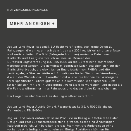
NUTZUNGSBEDINGUNGEN
MEHR ANZEIGEN
Jaguar Land Rover ist gemäß EU-Recht verpflichtet, bestimmte Daten zu
Fahrzeugen, die am oder nach dem 1. Januar 2021 registriert sind, zu erfassen
und weiterzuleiten. Die VIN (Fahrgestellnummer) sowie die Daten zum
Kraftstoff- und Energieverbrauch müssen im Rahmen der
Durchführungsverordnung (EU) 2021/392 an die Europäische Kommission
weitergeleitet werden. Die gemeinsam genutzten Daten beziehen sich auf den
Kraftstoffverbrauch, die elektrischen Energiedaten von PHEVs und die
zurückgelegte Strecke. Weitere Informationen finden Sie in der Verordnung,
die auf der Website der EU veröffentlicht wurde. Sie können der Weitergabe
Ihrer spezifischen Fahrzeugdaten an die Kommission widersprechen. Bitte
setzen Sie sich
mit uns in Verbindung
, wenn Sie dies wünschen, und geben Sie
die Fahrgestellnummer Ihres Fahrzeugs und das amtliche Kennzeichen an.
Bei Fragen wenden Sie sich an das
Jaguar-Kundenzentrum
.
Jaguar Land Rover Austria GmbH, Fasaneriestraße 35, A-5020 Salzburg,
Firmenbuch: FN 84604v
Jaguar Land Rover entwickelt seine Produkte in Bezug auf technische Daten,
Design und Produktionsmethoden ständig weiter, daher sind Änderungen
jederzeit möglich. Wir behalten uns das Recht vor, die Änderungen ohne
vorherige Ankündigung vorzunehmen. Einige Funktionen können für