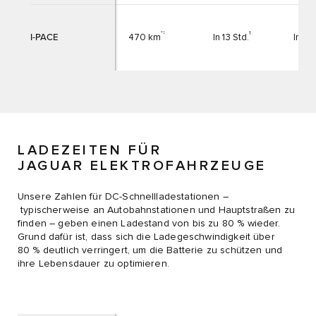
*‡
1
I-PACE
470 km
In 13 Std.
In 9 S
LADEZEITEN FÜR
JAGUAR ELEKTROFAHRZEUGE
Unsere Zahlen für DC-Schnellladestationen –
typischerweise an Autobahnstationen und Hauptstraßen zu
finden – geben einen Ladestand von bis zu 80 % wieder.
Grund dafür ist, dass sich die Ladegeschwindigkeit über
80 % deutlich verringert, um die Batterie zu schützen und
ihre Lebensdauer zu optimieren.