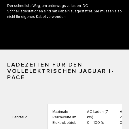
Der schnellste Weg, um unterwegs zu laden. DC-
Schnellladestationen sind mit Kabeln ausgestattet. Sie müssen also
nicht Ihr eigenes Kabel verwenden.
LADEZEITEN FÜR DEN
VOLLELEKTRISCHEN JAGUAR I-
PACE
Maximale
AC-Laden (7
AC-La
Fahrzeug
Reichweite im
kW)
kW)
Elektrobetrieb
0 – 100 %
0 – 