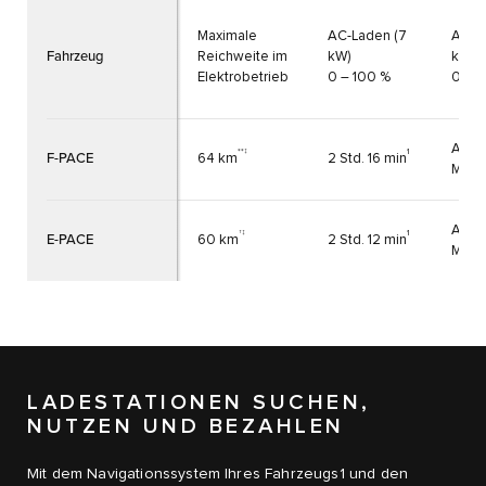
Maximale
AC-Laden (7
AC-La
Fahrzeug
Reichweite im
kW)
kW)
Elektrobetrieb
0 – 100 %
0 – 
Ab 3
**‡
1
F-PACE
64 km
2 Std. 16 min
Minu
Ab 3
†‡
1
E-PACE
60 km
2 Std. 12 min
Minu
LADESTATIONEN SUCHEN,
NUTZEN UND BEZAHLEN
Mit dem Navigationssystem Ihres Fahrzeugs1 und den