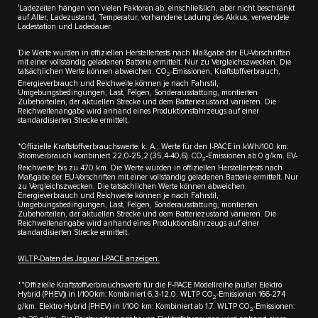
1
Ladezeiten hängen von vielen Faktoren ab, einschließlich, aber nicht beschränkt
auf Alter, Ladezustand, Temperatur, vorhandene Ladung des Akkus, verwendete
Ladestation und Ladedauer.
‡
Die Werte wurden in offiziellen Herstellertests nach Maßgabe der EU-Vorschriften
mit einer vollständig geladenen Batterie ermittelt. Nur zu Vergleichszwecken. Die
tatsächlichen Werte können abweichen. CO
-Emissionen, Kraftstoffverbrauch,
2
Energieverbrauch und Reichweite können je nach Fahrstil,
Umgebungsbedingungen, Last, Felgen, Sonderausstattung, montierten
Zubehörteilen, der aktuellen Strecke und dem Batteriezustand variieren. Die
Reichweitenangabe wird anhand eines Produktionsfahrzeugs auf einer
standardisierten Strecke ermittelt.
*Offizielle Kraftstoffverbrauchswerte: k. A.; Werte für den I-PACE in kWh/100 km:
Stromverbrauch kombiniert 22,0-25,2 (35,4-40,6). CO
-Emissionen ab 0 g/km. EV-
2
Reichweite: bis zu 470 km. Die Werte wurden in offiziellen Herstellertests nach
Maßgabe der EU-Vorschriften mit einer vollständig geladenen Batterie ermittelt. Nur
zu Vergleichszwecken. Die tatsächlichen Werte können abweichen.
Energieverbrauch und Reichweite können je nach Fahrstil,
Umgebungsbedingungen, Last, Felgen, Sonderausstattung, montierten
Zubehörteilen, der aktuellen Strecke und dem Batteriezustand variieren. Die
Reichweitenangabe wird anhand eines Produktionsfahrzeugs auf einer
standardisierten Strecke ermittelt.
WLTP-Daten des Jaguar I-PACE anzeigen.​
**Offizielle Kraftstoffverbrauchswerte für die F-PACE Modellreihe (außer Elektro
Hybrid (PHEV)) in l/100km: Kombiniert 6,3-12,0. WLTP CO
-Emissionen 166-274
2
g/km. Elektro Hybrid (PHEV) in l/100 km: Kombiniert ab 1,7. WLTP CO
-Emissionen:
2