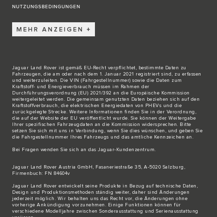
NUTZUNGSBEDINGUNGEN
MEHR ANZEIGEN
Jaguar Land Rover ist gemäß EU-Recht verpflichtet, bestimmte Daten zu
Fahrzeugen, die am oder nach dem 1. Januar 2021 registriert sind, zu erfassen
und weiterzuleiten. Die VIN (Fahrgestellnummer) sowie die Daten zum
Kraftstoff- und Energieverbrauch müssen im Rahmen der
Durchführungsverordnung (EU) 2021/392 an die Europäische Kommission
weitergeleitet werden. Die gemeinsam genutzten Daten beziehen sich auf den
Kraftstoffverbrauch, die elektrischen Energiedaten von PHEVs und die
zurückgelegte Strecke. Weitere Informationen finden Sie in der Verordnung,
die auf der Website der EU veröffentlicht wurde. Sie können der Weitergabe
Ihrer spezifischen Fahrzeugdaten an die Kommission widersprechen. Bitte
setzen Sie sich
mit uns in Verbindung
, wenn Sie dies wünschen, und geben Sie
die Fahrgestellnummer Ihres Fahrzeugs und das amtliche Kennzeichen an.
Bei Fragen wenden Sie sich an das
Jaguar-Kundenzentrum
.
Jaguar Land Rover Austria GmbH, Fasaneriestraße 35, A-5020 Salzburg,
Firmenbuch: FN 84604v
Jaguar Land Rover entwickelt seine Produkte in Bezug auf technische Daten,
Design und Produktionsmethoden ständig weiter, daher sind Änderungen
jederzeit möglich. Wir behalten uns das Recht vor, die Änderungen ohne
vorherige Ankündigung vorzunehmen. Einige Funktionen können für
verschiedene Modelljahre zwischen Sonderausstattung und Serienausstattung