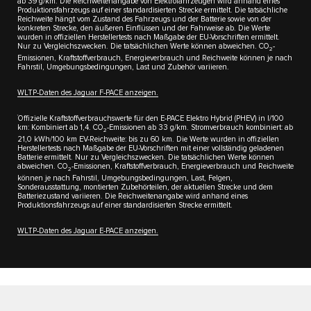
ab 39 g/km. Die Reichweitenangabe von Elektrofahrzeugen wird anhand eines
Produktionsfahrzeugs auf einer standardisierten Strecke ermittelt. Die tatsächliche
Reichweite hängt vom Zustand des Fahrzeugs und der Batterie sowie von der
konkreten Strecke, den äußeren Einflüssen und der Fahrweise ab. Die Werte
wurden in offiziellen Herstellertests nach Maßgabe der EU-Vorschriften ermittelt.
Nur zu Vergleichszwecken. Die tatsächlichen Werte können abweichen. CO
-
2
Emissionen, Kraftstoffverbrauch, Energieverbrauch und Reichweite können je nach
Fahrstil, Umgebungsbedingungen, Last und Zubehör variieren.
WLTP-Daten des Jaguar F-PACE anzeigen.​
†
Offizielle Kraftstoffverbrauchswerte für den E-PACE Elektro Hybrid (PHEV) in l/100
km: Kombiniert ab 1,4. CO
-Emissionen ab 33 g/km. Stromverbrauch kombiniert: ab
2
21,0 kWh/100 km EV-Reichweite: bis zu 60 km. Die Werte wurden in offiziellen
Herstellertests nach Maßgabe der EU-Vorschriften mit einer vollständig geladenen
Batterie ermittelt. Nur zu Vergleichszwecken. Die tatsächlichen Werte können
abweichen. CO
-Emissionen, Kraftstoffverbrauch, Energieverbrauch und Reichweite
2
können je nach Fahrstil, Umgebungsbedingungen, Last, Felgen,
Sonderausstattung, montierten Zubehörteilen, der aktuellen Strecke und dem
Batteriezustand variieren. Die Reichweitenangabe wird anhand eines
Produktionsfahrzeugs auf einer standardisierten Strecke ermittelt.
WLTP-Daten des Jaguar E-PACE anzeigen.