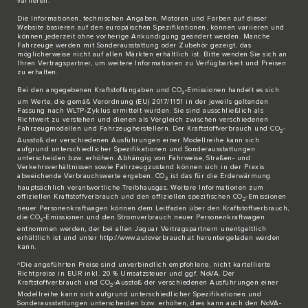
variieren.
Die Informationen, technischen Angaben, Motoren und Farben auf dieser
Website basieren auf den europäischen Spezifikationen, können variieren und
können jederzeit ohne vorherige Ankündigung geändert werden. Manche
Fahrzeuge werden mit Sonderausstattung oder Zubehör gezeigt, das
möglicherweise nicht auf allen Märkten erhältlich ist. Bitte wenden Sie sich an
Ihren Vertragspartner, um weitere Informationen zu Verfügbarkeit und Preisen
zu erhalten.
Bei den angegebenen Kraftstoffangaben und CO
-Emissionen handelt es sich
2
um Werte, die gemäß Verordnung (EU) 2017/1151 in der jeweils geltenden
Fassung nach WLTP-Zyklus ermittelt wurden. Sie sind ausschließlich als
Richtwert zu verstehen und dienen als Vergleich zwischen verschiedenen
Fahrzeugmodellen und Fahrzeugherstellern. Der Kraftstoffverbrauch und CO
-
2
Ausstoß der verschiedenen Ausführungen einer Modellreihe kann sich
aufgrund unterschiedlicher Spezifikationen und Sonderausstattungen
unterscheiden bzw. erhöhen. Abhängig von Fahrweise, Straßen- und
Verkehrsverhältnissen sowie Fahrzeugzustand können sich in der Praxis
abweichende Verbrauchswerte ergeben. CO
ist das für die Erderwärmung
2
hauptsächlich verantwortliche Treibhausgas. Weitere Informationen zum
offiziellen Kraftstoffverbrauch und den offiziellen spezifischen CO
-Emissionen
2
neuer Personenkraftwagen können dem Leitfaden über den Kraftstoffverbrauch,
die CO
-Emissionen und den Stromverbrauch neuer Personenkraftwagen
2
entnommen werden, der bei allen Jaguar Vertragspartnern unentgeltlich
erhältlich ist und unter http://www.autoverbrauch.at heruntergeladen werden
kann.
^Die angeführten Preise sind unverbindlich empfohlene, nicht kartellierte
Richtpreise in EUR inkl. 20 % Umsatzsteuer und ggf. NoVA. Der
Kraftstoffverbrauch und CO
-Ausstoß der verschiedenen Ausführungen einer
2
Modellreihe kann sich aufgrund unterschiedlicher Spezifikationen und
Sonderausstattungen unterscheiden bzw. erhöhen, dies kann auch den NoVA-