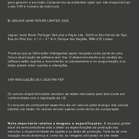
para garantir a exclusão.
Contacte-nos
se pretender optar por não disponibilizar
o seu VIN e número de matrícula.
© JAGUAR LAND ROVER LIMITED 2026
Jaguar Land Rover Portugal Veículos e Peças Lda., Edifício Escritórios do Tejo,
Rua do Polo Sul, n.º 2 – 3.º B-3, Parque das Nações, 1990-273 Lisboa
Prevê-se que as Definições Inteligentes sejam lançadas como parte de uma
futura atualização de software sem fios. O desenvolvimento e as versões do
software estão sujeitos a movimentos no planeamento e na programação, e as
datas podem estar sujeitas a alterações.
VER REGULAÇÃO (EU) 2020/740 PDF
Os valores disponibilizados resultam de testes realizados pelo fabricante em
conformidade com a legislação da UE.
O consumo de combustível específico de um veículo pode divergir dos valores
obtidos nos testes. Os valores servem apenas como termo de comparação.
Nota importante relativa a imagens e especificações
. A escassez global
atual de semicondutores está a afetar as especificações de produção dos
veículos, a disponibilidade de opções e as datas de produção. Trata-se de uma
situação muito dinâmica e, como tal, as imagens utilizadas no site neste