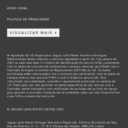
AVISO LEGAL
POLÍTICA DE PRIVACIDADE
VISUALIZAR MAIS
A legislação da UE exige que a Jaguar Land Rover recolha e divulgue
determinados dados relativos a veículos registados a partir de 1 de janeiro de
2021 ou após esta data. O número de identificação do veículo (VIN), juntamente
com os dados do consumo de combustível e energia, deve ser partilhado com a
Comissão Europeia no âmbito do Regulamento 2021/392 da UE. Os dados
partilhados estão relacionados com o consumo de combustível, com os dados de
energia elétrica dos veículos PHEV e com a distância percorrida. Para
informação mais detalhada, consulte o regulamento publicado no
website da
UE
. Pode optar por não partilhar os dados específicos do seu veículo com a
Comissão, sendo necessária uma notificação de exclusão até ao final de março
para garantir a exclusão.
Contacte-nos
se pretender optar por não disponibilizar
o seu VIN e número de matrícula.
© JAGUAR LAND ROVER LIMITED 2026
Jaguar Land Rover Portugal Veículos e Peças Lda., Edifício Escritórios do Tejo,
Rua do Polo Sul, n.º 2 – 3.º B-3, Parque das Nações, 1990-273 Lisboa