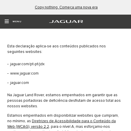
Copy nothing. Começa uma nova era
DECLARAÇÃO DE
ACESSIBILIDADE
MENU
Esta declaração aplica-se aos conteúdos publicados nos
seguintes websites:
jaguar.com/pt-pt/jdx
www.jaguar.com
jaguar.com
Na Jaguar Land Rover, estamos empenhados em garantir que as
pessoas portadoras de deficiência desfrutam de acesso total aos
nossos websites.
Estamos empenhados em disponibilizar websites que cumpram,
no mínimo, as
Diretrizes de Acessibilidade para o Conteúdo da
Web (WCAG), versão 2.2,
para o nível A, mas esforçamo-nos