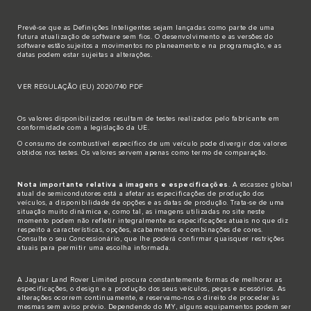
Prevê-se que as Definições Inteligentes sejam lançadas como parte de uma
futura atualização de software sem fios. O desenvolvimento e as versões do
software estão sujeitos a movimentos no planeamento e na programação, e as
datas podem estar sujeitas a alterações.
VER REGULAÇÃO (EU) 2020/740 PDF
Os valores disponibilizados resultam de testes realizados pelo fabricante em
conformidade com a legislação da UE.
O consumo de combustível específico de um veículo pode divergir dos valores
obtidos nos testes. Os valores servem apenas como termo de comparação.
Nota importante relativa a imagens e especificações
. A escassez global
atual de semicondutores está a afetar as especificações de produção dos
veículos, a disponibilidade de opções e as datas de produção. Trata-se de uma
situação muito dinâmica e, como tal, as imagens utilizadas no site neste
momento podem não refletir integralmente as especificações atuais no que diz
respeito a características, opções, acabamentos e combinações de cores.
Consulte o seu Concessionário, que lhe poderá confirmar quaisquer restrições
atuais para permitir uma escolha informada.
A Jaguar Land Rover Limited procura constantemente formas de melhorar as
especificações, o design e a produção dos seus veículos, peças e acessórios. As
alterações ocorrem continuamente, e reservamo-nos o direito de proceder às
mesmas sem aviso prévio. Dependendo do MY, alguns equipamentos podem ser