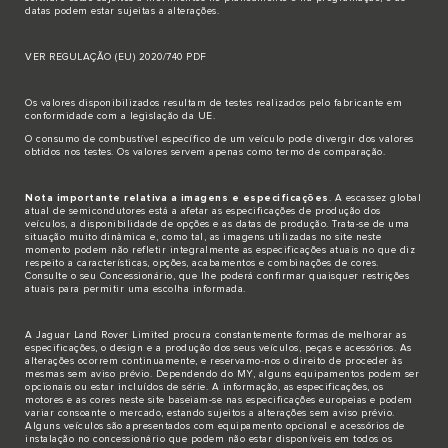
datas podem estar sujeitas a alterações.
VER REGULAÇÃO (EU) 2020/740 PDF
Os valores disponibilizados resultam de testes realizados pelo fabricante em
conformidade com a legislação da UE.
O consumo de combustível específico de um veículo pode divergir dos valores
obtidos nos testes. Os valores servem apenas como termo de comparação.
Nota importante relativa a imagens e especificações
. A escassez global
atual de semicondutores está a afetar as especificações de produção dos
veículos, a disponibilidade de opções e as datas de produção. Trata-se de uma
situação muito dinâmica e, como tal, as imagens utilizadas no site neste
momento podem não refletir integralmente as especificações atuais no que diz
respeito a características, opções, acabamentos e combinações de cores.
Consulte o seu Concessionário, que lhe poderá confirmar quaisquer restrições
atuais para permitir uma escolha informada.
A Jaguar Land Rover Limited procura constantemente formas de melhorar as
especificações, o design e a produção dos seus veículos, peças e acessórios. As
alterações ocorrem continuamente, e reservamo-nos o direito de proceder às
mesmas sem aviso prévio. Dependendo do MY, alguns equipamentos podem ser
opcionais ou estar incluídos de série. A informação, as especificações, os
motores e as cores neste site baseiam-se nas especificações europeias e podem
variar consoante o mercado, estando sujeitos a alterações sem aviso prévio.
Alguns veículos são apresentados com equipamento opcional e acessórios de
instalação no concessionário que podem não estar disponíveis em todos os