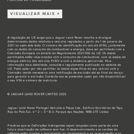
VISUALIZAR MAIS
A legislação da UE exige que a Jaguar Land Rover recolha e divulgue
determinados dados relativos a veículos registados a partir de 1 de janeiro de
2021 ou após esta data. O número de identificação do veículo (VIN), juntamente
com os dados do consumo de combustível e energia, deve ser partilhado com a
Comissão Europeia no âmbito do Regulamento 2021/392 da UE. Os dados
partilhados estão relacionados com o consumo de combustível, com os dados de
energia elétrica dos veículos PHEV e com a distância percorrida. Para
informação mais detalhada, consulte o regulamento publicado no
website da
UE
. Pode optar por não partilhar os dados específicos do seu veículo com a
Comissão, sendo necessária uma notificação de exclusão até ao final de março
para garantir a exclusão.
Contacte-nos
se pretender optar por não disponibilizar
o seu VIN e número de matrícula.
© JAGUAR LAND ROVER LIMITED 2026
Jaguar Land Rover Portugal Veículos e Peças Lda., Edifício Escritórios do Tejo,
Rua do Polo Sul, n.º 2 – 3.º B-3, Parque das Nações, 1990-273 Lisboa
Prevê-se que as Definições Inteligentes sejam lançadas como parte de uma
futura atualização de software sem fios. O desenvolvimento e as versões do
software estão sujeitos a movimentos no planeamento e na programação, e as