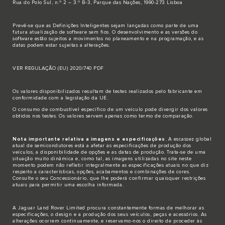
Rua do Polo Sul, n.º 2 – 3.º B-3, Parque das Nações, 1990-273 Lisboa
Prevê-se que as Definições Inteligentes sejam lançadas como parte de uma
futura atualização de software sem fios. O desenvolvimento e as versões do
software estão sujeitos a movimentos no planeamento e na programação, e as
datas podem estar sujeitas a alterações.
VER REGULAÇÃO (EU) 2020/740 PDF
Os valores disponibilizados resultam de testes realizados pelo fabricante em
conformidade com a legislação da UE.
O consumo de combustível específico de um veículo pode divergir dos valores
obtidos nos testes. Os valores servem apenas como termo de comparação.
Nota importante relativa a imagens e especificações
. A escassez global
atual de semicondutores está a afetar as especificações de produção dos
veículos, a disponibilidade de opções e as datas de produção. Trata-se de uma
situação muito dinâmica e, como tal, as imagens utilizadas no site neste
momento podem não refletir integralmente as especificações atuais no que diz
respeito a características, opções, acabamentos e combinações de cores.
Consulte o seu Concessionário, que lhe poderá confirmar quaisquer restrições
atuais para permitir uma escolha informada.
A Jaguar Land Rover Limited procura constantemente formas de melhorar as
especificações, o design e a produção dos seus veículos, peças e acessórios. As
alterações ocorrem continuamente, e reservamo-nos o direito de proceder às