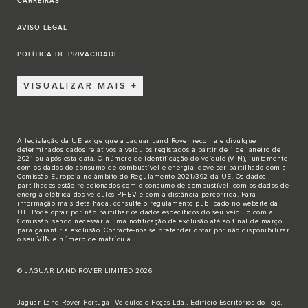
CARREIRAS
AVISO LEGAL
POLÍTICA DE PRIVACIDADE
VISUALIZAR MAIS
A legislação da UE exige que a Jaguar Land Rover recolha e divulgue
determinados dados relativos a veículos registados a partir de 1 de janeiro de
2021 ou após esta data. O número de identificação do veículo (VIN), juntamente
com os dados do consumo de combustível e energia, deve ser partilhado com a
Comissão Europeia no âmbito do Regulamento 2021/392 da UE. Os dados
partilhados estão relacionados com o consumo de combustível, com os dados de
energia elétrica dos veículos PHEV e com a distância percorrida. Para
informação mais detalhada, consulte o regulamento publicado no
website da
UE
. Pode optar por não partilhar os dados específicos do seu veículo com a
Comissão, sendo necessária uma notificação de exclusão até ao final de março
para garantir a exclusão.
Contacte-nos
se pretender optar por não disponibilizar
o seu VIN e número de matrícula.
© JAGUAR LAND ROVER LIMITED 2026
Jaguar Land Rover Portugal Veículos e Peças Lda., Edifício Escritórios do Tejo,