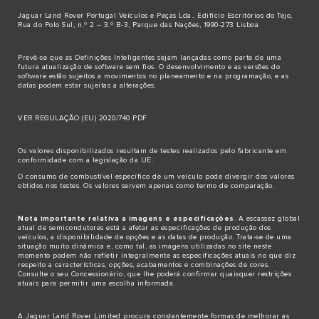
Jaguar Land Rover Portugal Veículos e Peças Lda., Edifício Escritórios do Tejo,
Rua do Polo Sul, n.º 2 – 3.º B-3, Parque das Nações, 1990-273 Lisboa
Prevê-se que as Definições Inteligentes sejam lançadas como parte de uma
futura atualização de software sem fios. O desenvolvimento e as versões do
software estão sujeitos a movimentos no planeamento e na programação, e as
datas podem estar sujeitas a alterações.
VER REGULAÇÃO (EU) 2020/740 PDF
Os valores disponibilizados resultam de testes realizados pelo fabricante em
conformidade com a legislação da UE.
O consumo de combustível específico de um veículo pode divergir dos valores
obtidos nos testes. Os valores servem apenas como termo de comparação.
Nota importante relativa a imagens e especificações
. A escassez global
atual de semicondutores está a afetar as especificações de produção dos
veículos, a disponibilidade de opções e as datas de produção. Trata-se de uma
situação muito dinâmica e, como tal, as imagens utilizadas no site neste
momento podem não refletir integralmente as especificações atuais no que diz
respeito a características, opções, acabamentos e combinações de cores.
Consulte o seu Concessionário, que lhe poderá confirmar quaisquer restrições
atuais para permitir uma escolha informada.
A Jaguar Land Rover Limited procura constantemente formas de melhorar as