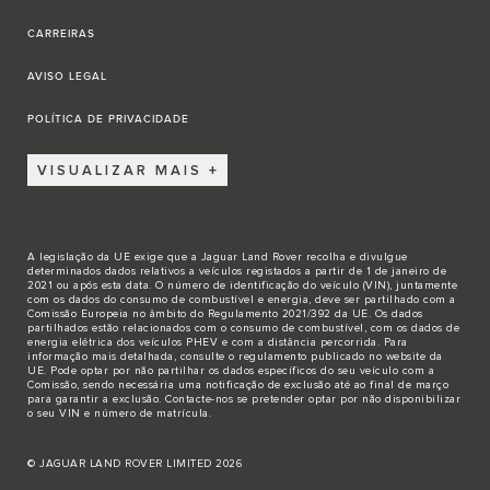
CARREIRAS
AVISO LEGAL
POLÍTICA DE PRIVACIDADE
VISUALIZAR MAIS
A legislação da UE exige que a Jaguar Land Rover recolha e divulgue
determinados dados relativos a veículos registados a partir de 1 de janeiro de
2021 ou após esta data. O número de identificação do veículo (VIN), juntamente
com os dados do consumo de combustível e energia, deve ser partilhado com a
Comissão Europeia no âmbito do Regulamento 2021/392 da UE. Os dados
partilhados estão relacionados com o consumo de combustível, com os dados de
energia elétrica dos veículos PHEV e com a distância percorrida. Para
informação mais detalhada, consulte o regulamento publicado no
website da
UE
. Pode optar por não partilhar os dados específicos do seu veículo com a
Comissão, sendo necessária uma notificação de exclusão até ao final de março
para garantir a exclusão.
Contacte-nos
se pretender optar por não disponibilizar
o seu VIN e número de matrícula.
© JAGUAR LAND ROVER LIMITED 2026