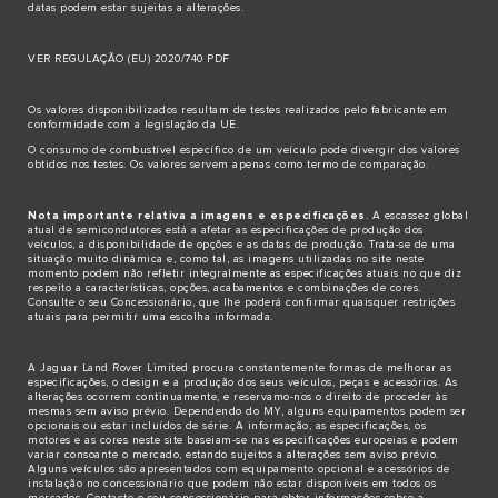
datas podem estar sujeitas a alterações.
VER REGULAÇÃO (EU) 2020/740 PDF
Os valores disponibilizados resultam de testes realizados pelo fabricante em
conformidade com a legislação da UE.
O consumo de combustível específico de um veículo pode divergir dos valores
obtidos nos testes. Os valores servem apenas como termo de comparação.
Nota importante relativa a imagens e especificações
. A escassez global
atual de semicondutores está a afetar as especificações de produção dos
veículos, a disponibilidade de opções e as datas de produção. Trata-se de uma
situação muito dinâmica e, como tal, as imagens utilizadas no site neste
momento podem não refletir integralmente as especificações atuais no que diz
respeito a características, opções, acabamentos e combinações de cores.
Consulte o seu Concessionário, que lhe poderá confirmar quaisquer restrições
atuais para permitir uma escolha informada.
A Jaguar Land Rover Limited procura constantemente formas de melhorar as
especificações, o design e a produção dos seus veículos, peças e acessórios. As
alterações ocorrem continuamente, e reservamo-nos o direito de proceder às
mesmas sem aviso prévio. Dependendo do MY, alguns equipamentos podem ser
opcionais ou estar incluídos de série. A informação, as especificações, os
motores e as cores neste site baseiam-se nas especificações europeias e podem
variar consoante o mercado, estando sujeitos a alterações sem aviso prévio.
Alguns veículos são apresentados com equipamento opcional e acessórios de
instalação no concessionário que podem não estar disponíveis em todos os