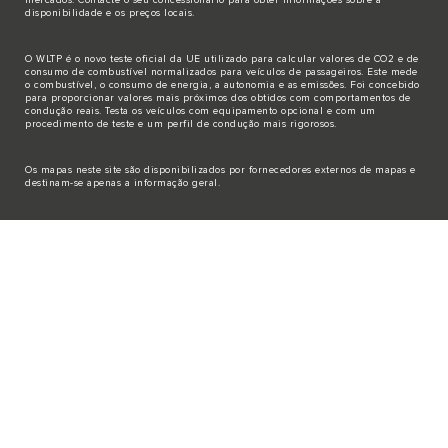
mercados. Contacte o seu concessionário para obter informações sobre a
disponibilidade e os preços locais.
O WLTP é o novo teste oficial da UE utilizado para calcular valores de CO2 e de
consumo de combustível normalizados para veículos de passageiros. Este mede
o combustível, o consumo de energia, a autonomia e as emissões. Foi concebido
para proporcionar valores mais próximos dos obtidos com comportamentos de
condução reais. Testa os veículos com equipamento opcional e com um
procedimento de teste e um perfil de condução mais rigorosos.
Os mapas neste site são disponibilizados por fornecedores externos de mapas e
destinam-se apenas a informação geral.