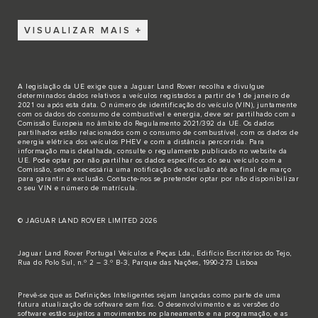
VISUALIZAR MAIS
A legislação da UE exige que a Jaguar Land Rover recolha e divulgue
determinados dados relativos a veículos registados a partir de 1 de janeiro de
2021 ou após esta data. O número de identificação do veículo (VIN), juntamente
com os dados do consumo de combustível e energia, deve ser partilhado com a
Comissão Europeia no âmbito do Regulamento 2021/392 da UE. Os dados
partilhados estão relacionados com o consumo de combustível, com os dados de
energia elétrica dos veículos PHEV e com a distância percorrida. Para
informação mais detalhada, consulte o regulamento publicado no
website da
UE
. Pode optar por não partilhar os dados específicos do seu veículo com a
Comissão, sendo necessária uma notificação de exclusão até ao final de março
para garantir a exclusão.
Contacte-nos
se pretender optar por não disponibilizar
o seu VIN e número de matrícula.
© JAGUAR LAND ROVER LIMITED 2026
Jaguar Land Rover Portugal Veículos e Peças Lda., Edifício Escritórios do Tejo,
Rua do Polo Sul, n.º 2 – 3.º B-3, Parque das Nações, 1990-273 Lisboa
Prevê-se que as Definições Inteligentes sejam lançadas como parte de uma
futura atualização de software sem fios. O desenvolvimento e as versões do
software estão sujeitos a movimentos no planeamento e na programação, e as