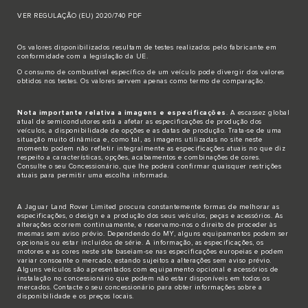
VER REGULAÇÃO (EU) 2020/740 PDF
Os valores disponibilizados resultam de testes realizados pelo fabricante em
conformidade com a legislação da UE.
O consumo de combustível específico de um veículo pode divergir dos valores
obtidos nos testes. Os valores servem apenas como termo de comparação.
Nota importante relativa a imagens e especificações
. A escassez global
atual de semicondutores está a afetar as especificações de produção dos
veículos, a disponibilidade de opções e as datas de produção. Trata-se de uma
situação muito dinâmica e, como tal, as imagens utilizadas no site neste
momento podem não refletir integralmente as especificações atuais no que diz
respeito a características, opções, acabamentos e combinações de cores.
Consulte o seu Concessionário, que lhe poderá confirmar quaisquer restrições
atuais para permitir uma escolha informada.
A Jaguar Land Rover Limited procura constantemente formas de melhorar as
especificações, o design e a produção dos seus veículos, peças e acessórios. As
alterações ocorrem continuamente, e reservamo-nos o direito de proceder às
mesmas sem aviso prévio. Dependendo do MY, alguns equipamentos podem ser
opcionais ou estar incluídos de série. A informação, as especificações, os
motores e as cores neste site baseiam-se nas especificações europeias e podem
variar consoante o mercado, estando sujeitos a alterações sem aviso prévio.
Alguns veículos são apresentados com equipamento opcional e acessórios de
instalação no concessionário que podem não estar disponíveis em todos os
mercados. Contacte o seu concessionário para obter informações sobre a
disponibilidade e os preços locais.