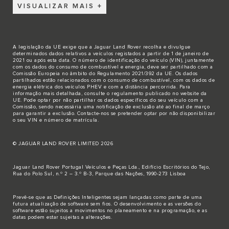
VISUALIZAR MAIS
A legislação da UE exige que a Jaguar Land Rover recolha e divulgue
determinados dados relativos a veículos registados a partir de 1 de janeiro de
2021 ou após esta data. O número de identificação do veículo (VIN), juntamente
com os dados do consumo de combustível e energia, deve ser partilhado com a
Comissão Europeia no âmbito do Regulamento 2021/392 da UE. Os dados
partilhados estão relacionados com o consumo de combustível, com os dados de
energia elétrica dos veículos PHEV e com a distância percorrida. Para
informação mais detalhada, consulte o regulamento publicado no
website da
UE
. Pode optar por não partilhar os dados específicos do seu veículo com a
Comissão, sendo necessária uma notificação de exclusão até ao final de março
para garantir a exclusão.
Contacte-nos
se pretender optar por não disponibilizar
o seu VIN e número de matrícula.
© JAGUAR LAND ROVER LIMITED 2026
Jaguar Land Rover Portugal Veículos e Peças Lda., Edifício Escritórios do Tejo,
Rua do Polo Sul, n.º 2 – 3.º B-3, Parque das Nações, 1990-273 Lisboa
Prevê-se que as Definições Inteligentes sejam lançadas como parte de uma
futura atualização de software sem fios. O desenvolvimento e as versões do
software estão sujeitos a movimentos no planeamento e na programação, e as
datas podem estar sujeitas a alterações.