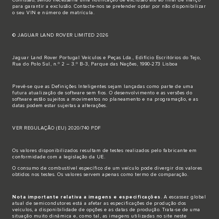
para garantir a exclusão.
Contacte-nos
se pretender optar por não disponibilizar
o seu VIN e número de matrícula.
© JAGUAR LAND ROVER LIMITED 2026
Jaguar Land Rover Portugal Veículos e Peças Lda., Edifício Escritórios do Tejo,
Rua do Polo Sul, n.º 2 – 3.º B-3, Parque das Nações, 1990-273 Lisboa
Prevê-se que as Definições Inteligentes sejam lançadas como parte de uma
futura atualização de software sem fios. O desenvolvimento e as versões do
software estão sujeitos a movimentos no planeamento e na programação, e as
datas podem estar sujeitas a alterações.
VER REGULAÇÃO (EU) 2020/740 PDF
Os valores disponibilizados resultam de testes realizados pelo fabricante em
conformidade com a legislação da UE.
O consumo de combustível específico de um veículo pode divergir dos valores
obtidos nos testes. Os valores servem apenas como termo de comparação.
Nota importante relativa a imagens e especificações
. A escassez global
atual de semicondutores está a afetar as especificações de produção dos
veículos, a disponibilidade de opções e as datas de produção. Trata-se de uma
situação muito dinâmica e, como tal, as imagens utilizadas no site neste