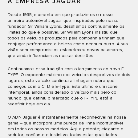
A EMPRESA JAGUAR
Desde 1935, momento em que produzimos o nosso
primeiro automóvel Jaguar que, inspirados pelo nosso
fundador, Sir William Lyons, desafiamos continuamente os
limites do que é possível. Sir William Lyons insistiu que
todos os veículos produzidos pela companhia tinham que
conjugar performance e beleza como nenhum outro. A sua
visão sem compromissos estabeleceu novos patamares,
que ainda influenciam as nossas decisões.
Continuamos essa tradição com o lançamento do novo F-
TYPE. O expoente máximo dos veículos desportivos de dois
lugares, este veículo continua a linhagem nobre que
começou com o C, D e E-Type. Este último é um ícone
intemporal, ainda considerado o veículo mais belo do
mundo, que definiu o mercado que o F-TYPE está a
redefinir hoje em dia.
O ADN Jaguar é instantaneamente reconhecível na nossa
gama – que incorpora uma pureza de linha inconfundível
em todos os nossos modelos. Ágil e potente; elegante e
sedutor; confiante e instintivo: todas estas qualidades