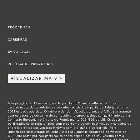
TROCAR PAÍS
CARREIRAS
AVISO LEGAL
POLÍTICA DE PRIVACIDADE
VISUALIZAR MAIS
A legislação da UE exige que a Jaguar Land Rover recolha e divulgue
determinados dados relativos a veículos registados a partir de 1 de janeiro de
2021 ou após esta data. O número de identificação do veículo (VIN), juntamente
com os dados do consumo de combustível e energia, deve ser partilhado com a
Comissão Europeia no âmbito do Regulamento 2021/392 da UE. Os dados
partilhados estão relacionados com o consumo de combustível, com os dados de
energia elétrica dos veículos PHEV e com a distância percorrida. Para
informação mais detalhada, consulte o regulamento publicado no
website da
UE
. Pode optar por não partilhar os dados específicos do seu veículo com a
Comissão, sendo necessária uma notificação de exclusão até ao final de março