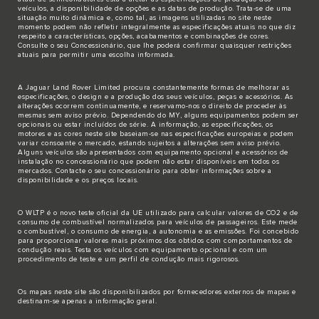
veículos, a disponibilidade de opções e as datas de produção. Trata-se de uma
situação muito dinâmica e, como tal, as imagens utilizadas no site neste
momento podem não refletir integralmente as especificações atuais no que diz
respeito a características, opções, acabamentos e combinações de cores.
Consulte o seu Concessionário, que lhe poderá confirmar quaisquer restrições
atuais para permitir uma escolha informada.
A Jaguar Land Rover Limited procura constantemente formas de melhorar as
especificações, o design e a produção dos seus veículos, peças e acessórios. As
alterações ocorrem continuamente, e reservamo-nos o direito de proceder às
mesmas sem aviso prévio. Dependendo do MY, alguns equipamentos podem ser
opcionais ou estar incluídos de série. A informação, as especificações, os
motores e as cores neste site baseiam-se nas especificações europeias e podem
variar consoante o mercado, estando sujeitos a alterações sem aviso prévio.
Alguns veículos são apresentados com equipamento opcional e acessórios de
instalação no concessionário que podem não estar disponíveis em todos os
mercados. Contacte o seu concessionário para obter informações sobre a
disponibilidade e os preços locais.
O WLTP é o novo teste oficial da UE utilizado para calcular valores de CO2 e de
consumo de combustível normalizados para veículos de passageiros. Este mede
o combustível, o consumo de energia, a autonomia e as emissões. Foi concebido
para proporcionar valores mais próximos dos obtidos com comportamentos de
condução reais. Testa os veículos com equipamento opcional e com um
procedimento de teste e um perfil de condução mais rigorosos.
Os mapas neste site são disponibilizados por fornecedores externos de mapas e
destinam-se apenas a informação geral.