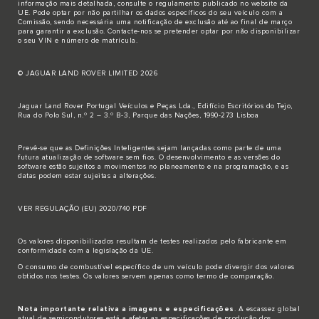
informação mais detalhada, consulte o regulamento publicado no
website da
UE
. Pode optar por não partilhar os dados específicos do seu veículo com a
Comissão, sendo necessária uma notificação de exclusão até ao final de março
para garantir a exclusão.
Contacte-nos
se pretender optar por não disponibilizar
o seu VIN e número de matrícula.
© JAGUAR LAND ROVER LIMITED 2026
Jaguar Land Rover Portugal Veículos e Peças Lda., Edifício Escritórios do Tejo,
Rua do Polo Sul, n.º 2 – 3.º B-3, Parque das Nações, 1990-273 Lisboa
Prevê-se que as Definições Inteligentes sejam lançadas como parte de uma
futura atualização de software sem fios. O desenvolvimento e as versões do
software estão sujeitos a movimentos no planeamento e na programação, e as
datas podem estar sujeitas a alterações.
VER REGULAÇÃO (EU) 2020/740 PDF
Os valores disponibilizados resultam de testes realizados pelo fabricante em
conformidade com a legislação da UE.
O consumo de combustível específico de um veículo pode divergir dos valores
obtidos nos testes. Os valores servem apenas como termo de comparação.
Nota importante relativa a imagens e especificações
. A escassez global
atual de semicondutores está a afetar as especificações de produção dos