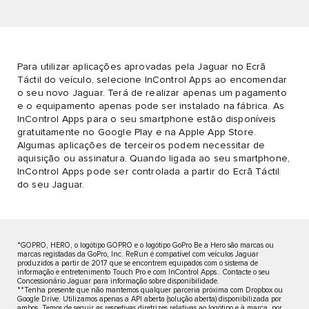
Para utilizar aplicações aprovadas pela Jaguar no Ecrã
Táctil do veículo, selecione InControl Apps ao encomendar
o seu novo Jaguar. Terá de realizar apenas um pagamento
e o equipamento apenas pode ser instalado na fábrica. As
InControl Apps para o seu smartphone estão disponíveis
gratuitamente no Google Play e na Apple App Store.
Algumas aplicações de terceiros podem necessitar de
aquisição ou assinatura. Quando ligada ao seu smartphone,
InControl Apps pode ser controlada a partir do Ecrã Táctil
do seu Jaguar.
*GOPRO, HERO, o logótipo GOPRO e o logótipo GoPro Be a Hero são marcas ou
marcas registadas da GoPro, Inc. ReRun é compatível com veículos Jaguar
produzidos a partir de 2017 que se encontrem equipados com o sistema de
informação e entretenimento Touch Pro e com InControl Apps.. Contacte o seu
Concessionário Jaguar para informação sobre disponibilidade.
**Tenha presente que não mantemos qualquer parceria próxima com Dropbox ou
Google Drive. Utilizamos apenas a API aberta (solução aberta) disponibilizada por
ambos. Temos de seguir as respetivas diretrizes relativas ao logótipo e à marca, por