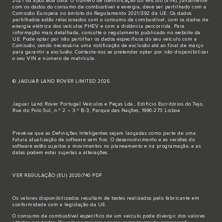
2021 ou após esta data. O número de identificação do veículo (VIN), juntamente
com os dados do consumo de combustível e energia, deve ser partilhado com a
Comissão Europeia no âmbito do Regulamento 2021/392 da UE. Os dados
partilhados estão relacionados com o consumo de combustível, com os dados de
energia elétrica dos veículos PHEV e com a distância percorrida. Para
informação mais detalhada, consulte o regulamento publicado no
website da
UE
. Pode optar por não partilhar os dados específicos do seu veículo com a
Comissão, sendo necessária uma notificação de exclusão até ao final de março
para garantir a exclusão.
Contacte-nos
se pretender optar por não disponibilizar
o seu VIN e número de matrícula.
© JAGUAR LAND ROVER LIMITED 2026
Jaguar Land Rover Portugal Veículos e Peças Lda., Edifício Escritórios do Tejo,
Rua do Polo Sul, n.º 2 – 3.º B-3, Parque das Nações, 1990-273 Lisboa
Prevê-se que as Definições Inteligentes sejam lançadas como parte de uma
futura atualização de software sem fios. O desenvolvimento e as versões do
software estão sujeitos a movimentos no planeamento e na programação, e as
datas podem estar sujeitas a alterações.
VER REGULAÇÃO (EU) 2020/740 PDF
Os valores disponibilizados resultam de testes realizados pelo fabricante em
conformidade com a legislação da UE.
O consumo de combustível específico de um veículo pode divergir dos valores