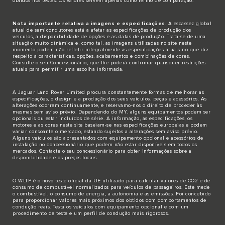
obtidos nos testes. Os valores servem apenas como termo de comparação.
Nota importante relativa a imagens e especificações
. A escassez global
atual de semicondutores está a afetar as especificações de produção dos
veículos, a disponibilidade de opções e as datas de produção. Trata-se de uma
situação muito dinâmica e, como tal, as imagens utilizadas no site neste
momento podem não refletir integralmente as especificações atuais no que diz
respeito a características, opções, acabamentos e combinações de cores.
Consulte o seu Concessionário, que lhe poderá confirmar quaisquer restrições
atuais para permitir uma escolha informada.
A Jaguar Land Rover Limited procura constantemente formas de melhorar as
especificações, o design e a produção dos seus veículos, peças e acessórios. As
alterações ocorrem continuamente, e reservamo-nos o direito de proceder às
mesmas sem aviso prévio. Dependendo do MY, alguns equipamentos podem ser
opcionais ou estar incluídos de série. A informação, as especificações, os
motores e as cores neste site baseiam-se nas especificações europeias e podem
variar consoante o mercado, estando sujeitos a alterações sem aviso prévio.
Alguns veículos são apresentados com equipamento opcional e acessórios de
instalação no concessionário que podem não estar disponíveis em todos os
mercados. Contacte o seu concessionário para obter informações sobre a
disponibilidade e os preços locais.
O WLTP é o novo teste oficial da UE utilizado para calcular valores de CO2 e de
consumo de combustível normalizados para veículos de passageiros. Este mede
o combustível, o consumo de energia, a autonomia e as emissões. Foi concebido
para proporcionar valores mais próximos dos obtidos com comportamentos de
condução reais. Testa os veículos com equipamento opcional e com um
procedimento de teste e um perfil de condução mais rigorosos.