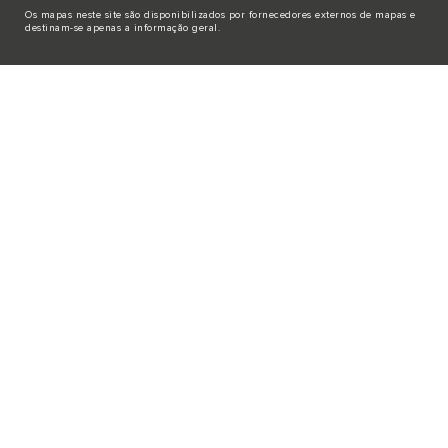
Os mapas neste site são disponibilizados por fornecedores externos de mapas e
destinam-se apenas a informação geral.