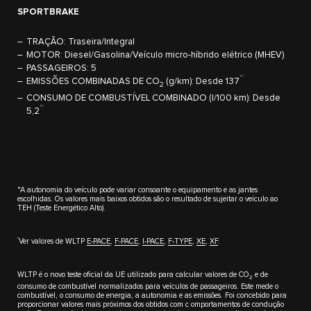
SPORTBRAKE
TRAÇÃO: Traseira/Integral
MOTOR: Diesel/Gasolina/Veículo micro-híbrido elétrico (MHEV)
PASSAGEIROS: 5
††
EMISSÕES COMBINADAS DE CO
(g/km): Desde 137
2
CONSUMO DE COMBUSTÍVEL COMBINADO (l/100 km): Desde
††
5,2
*A autonomia do veículo pode variar consoante o equipamento e as jantes
escolhidas. Os valores mais baixos obtidos são o resultado de sujeitar o veículo ao
TEH (Teste Energético Alto).
††
Ver valores de WLTP
E-PACE
,
F-PACE
,
I-PACE
,
F-TYPE
,
XE
,
XF
.
WLTP é o novo teste oficial da UE utilizado para calcular valores de CO
e de
2
consumo de combustível normalizados para veículos de passageiros. Este mede o
combustível, o consumo de energia, a autonomia e as emissões. Foi concebido para
proporcionar valores mais próximos dos obtidos com c omportamentos de condução