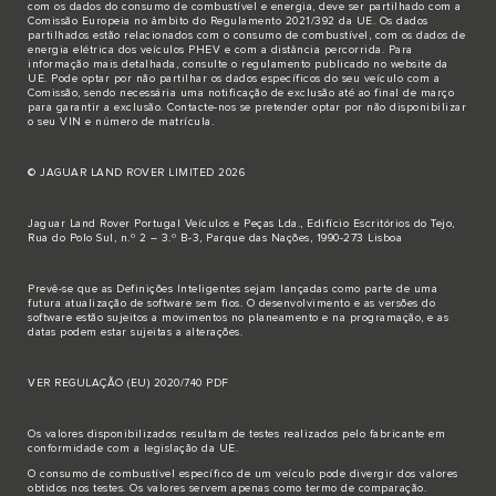
com os dados do consumo de combustível e energia, deve ser partilhado com a
Comissão Europeia no âmbito do Regulamento 2021/392 da UE. Os dados
partilhados estão relacionados com o consumo de combustível, com os dados de
energia elétrica dos veículos PHEV e com a distância percorrida. Para
informação mais detalhada, consulte o regulamento publicado no
website da
UE
. Pode optar por não partilhar os dados específicos do seu veículo com a
Comissão, sendo necessária uma notificação de exclusão até ao final de março
para garantir a exclusão.
Contacte-nos
se pretender optar por não disponibilizar
o seu VIN e número de matrícula.
© JAGUAR LAND ROVER LIMITED 2026
Jaguar Land Rover Portugal Veículos e Peças Lda., Edifício Escritórios do Tejo,
Rua do Polo Sul, n.º 2 – 3.º B-3, Parque das Nações, 1990-273 Lisboa
Prevê-se que as Definições Inteligentes sejam lançadas como parte de uma
futura atualização de software sem fios. O desenvolvimento e as versões do
software estão sujeitos a movimentos no planeamento e na programação, e as
datas podem estar sujeitas a alterações.
VER REGULAÇÃO (EU) 2020/740 PDF
Os valores disponibilizados resultam de testes realizados pelo fabricante em
conformidade com a legislação da UE.
O consumo de combustível específico de um veículo pode divergir dos valores
obtidos nos testes. Os valores servem apenas como termo de comparação.