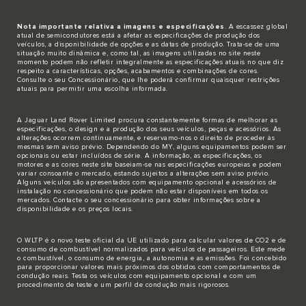
Nota importante relativa a imagens e especificações
. A escassez global
atual de semicondutores está a afetar as especificações de produção dos
veículos, a disponibilidade de opções e as datas de produção. Trata-se de uma
situação muito dinâmica e, como tal, as imagens utilizadas no site neste
momento podem não refletir integralmente as especificações atuais no que diz
respeito a características, opções, acabamentos e combinações de cores.
Consulte o seu Concessionário, que lhe poderá confirmar quaisquer restrições
atuais para permitir uma escolha informada.
A Jaguar Land Rover Limited procura constantemente formas de melhorar as
especificações, o design e a produção dos seus veículos, peças e acessórios. As
alterações ocorrem continuamente, e reservamo-nos o direito de proceder às
mesmas sem aviso prévio. Dependendo do MY, alguns equipamentos podem ser
opcionais ou estar incluídos de série. A informação, as especificações, os
motores e as cores neste site baseiam-se nas especificações europeias e podem
variar consoante o mercado, estando sujeitos a alterações sem aviso prévio.
Alguns veículos são apresentados com equipamento opcional e acessórios de
instalação no concessionário que podem não estar disponíveis em todos os
mercados. Contacte o seu concessionário para obter informações sobre a
disponibilidade e os preços locais.
O WLTP é o novo teste oficial da UE utilizado para calcular valores de CO2 e de
consumo de combustível normalizados para veículos de passageiros. Este mede
o combustível, o consumo de energia, a autonomia e as emissões. Foi concebido
para proporcionar valores mais próximos dos obtidos com comportamentos de
condução reais. Testa os veículos com equipamento opcional e com um
procedimento de teste e um perfil de condução mais rigorosos.