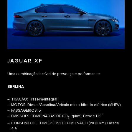
JAGUAR XF
Uma combinação incrível de presença e performance.
BERLINA
TRAÇÃO: Traseira/Integral
MOTOR: Diesel/Gasolina/Veículo micro-híbrido elétrico (MHEV)
PASSAGEIROS: 5
††
EMISSÕES COMBINADAS DE CO
(g/km): Desde 129
2
CONSUMO DE COMBUSTÍVEL COMBINADO (l/100 km): Desde
††
4,9