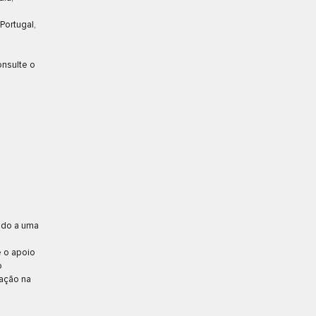
Portugal,
onsulte o
vido a uma
e o apoio
o
ração na