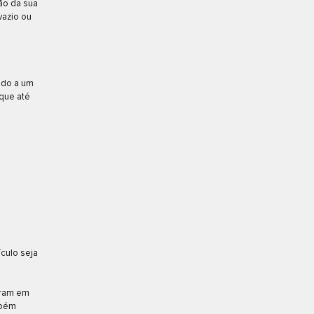
ão da sua
vazio ou
ido a um
oque até
ículo seja
tram em
mbém