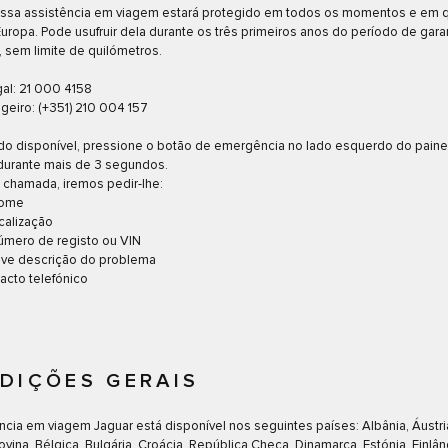
ssa assistência em viagem estará protegido em todos os momentos e em 
Europa. Pode usufruir dela durante os três primeiros anos do período de gara
, sem limite de quilómetros.
al: 21 000 4158
geiro: (+351) 210 004 157
do disponível, pressione o botão de emergência no lado esquerdo do paine
durante mais de 3 segundos.
 chamada, iremos pedir-lhe:
nome
ocalização
úmero de registo ou VIN
eve descrição do problema
acto telefónico
DIÇÕES GERAIS
ncia em viagem Jaguar está disponível nos seguintes países: Albânia, Áustri
vina, Bélgica, Bulgária, Croácia, República Checa, Dinamarca, Estónia, Finlân