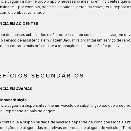
ncia Jaguar irá dar-lhe todo o apoio necessário mesmo em incidentes que s
ilidade – por exemplo, por falha da bateria, perda da chave, ter o depósito 
 com o combustível errado.
NCIA EM ACIDENTES
um dos países autorizados e não pode iniciar ou continuar a sua viagem dev
 o serviço de assistência em viagem Jaguar irá organizar um serviço de reb
dor autorizado mais próximo se a reparação na estrada não for possível.
EFÍCIOS SECUNDÁRIOS
NCIA EM AVARIAS
de substituição
ncia Jaguar irá disponibilizar-lhe um veículo de substituição até que o seu ve
ou repatriado ao país de origem.
 conta que a disponibilidade de veículos depende de condições locais. En
 condições de aluguer das respetivas empresas de aluguer de veículos. Ta