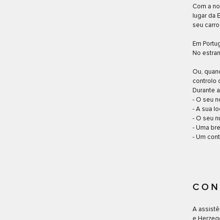
Com a no
lugar da 
seu carro
Em Portug
No estran
Ou, quan
controlo 
Durante a
- O seu 
- A sua l
- O seu n
- Uma br
- Um cont
CON
A assistê
e Herzego