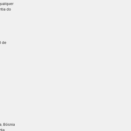
qualquer
ntia do
l de
a, Bósnia
dia,