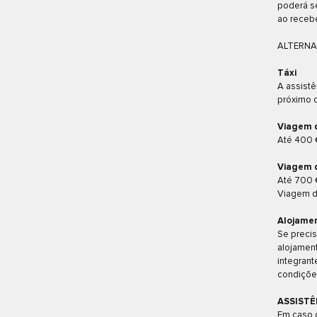
poderá se
ao recebe
ALTERNA
Táxi
A assistê
próximo o
Viagem 
Até 400 €
Viagem 
Até 700 €
Viagem d
Alojame
Se precis
alojamen
integrant
condições
ASSISTÊ
Em caso d