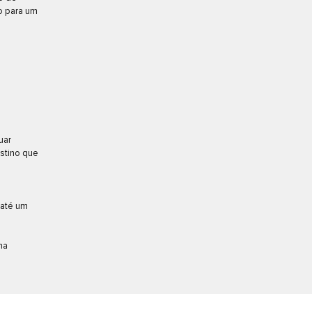
o para um
uar
estino que
 até um
na