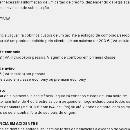
r necessária informação de um cartão de crédito, dependendo da legislação
r um veículo de substituição.
TIVAS
ncia Jaguar irá cobrir os custos de um táxi até à estação de comboios/aerop
u até um ponto escolhido pelo cliente até um máximo de 200 € (IVA incluído
de comboio
 (IVA incluído) por pessoa. Viagem de comboio em primeira classe.
de avião
 (IVA incluído) por pessoa.
e avião em classe economy ou premium economy.
nto
ar de alojamento, a assistência Jaguar irá cobrir os custos de uma noite de
to num hotel de 4 ou 5 estrelas com pequeno-almoço incluído para todos o
es da viatura (até 300 € com IVA incluído) ou até 7 noites de hotel com as 
 se se encontrar fora do seu país de origem.
NCIA EM ACIDENTES
e acidente na estrada, aplicam-se todos os benefícios à exceção do veícul