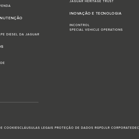
JAGUAR HERITAGE TRUST
VENDA
INOVAÇÃO E TECNOLOGIA
ANUTENÇÃO
INCONTROL
SPECIAL VEHICLE OPERATIONS
APE DIESEL DA JAGUAR
ÓS
ADE
DE COOKIES
CLÁUSULAS LEGAIS PROTEÇÃO DE DADOS RGPD
JLR CORPORATE
DEC