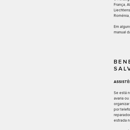
França, Al
Liechtens
Roménia, 
Em alguns
manual da
BEN
SAL
ASSISTÊ
Se está n
avaria ou
organizar
por telef
reparador
estrada n