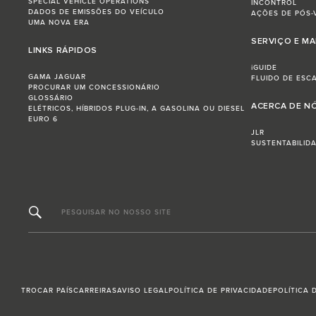
SPECIAL VEHICLE OPERATIONS
INCONTROL
DADOS DE EMISSÕES DO VEÍCULO
AÇÕES DE PÓS-
UMA NOVA ERA
SERVIÇO E M
LINKS RÁPIDOS
iGUIDE
GAMA JAGUAR
FLUIDO DE ESC
PROCURAR UM CONCESSIONÁRIO
GLOSSÁRIO
ACERCA DE N
ELÉTRICOS, HÍBRIDOS PLUG-IN, A GASOLINA OU DIESEL
EURO 6
JLR
SUSTENTABILID
PESQUISAR NO NOSSO SITE
TROCAR PAÍS
CARREIRAS
AVISO LEGAL
POLÍTICA DE PRIVACIDADE
POLÍTICA 