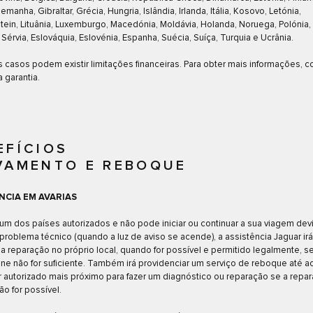
emanha, Gibraltar, Grécia, Hungria, Islândia, Irlanda, Itália, Kosovo, Letónia,
tein, Lituânia, Luxemburgo, Macedónia, Moldávia, Holanda, Noruega, Polónia, 
Sérvia, Eslováquia, Eslovénia, Espanha, Suécia, Suíça, Turquia e Ucrânia.
 casos podem existir limitações financeiras. Para obter mais informações, c
 garantia.
EFÍCIOS
VAMENTO E REBOQUE
NCIA EM AVARIAS
um dos países autorizados e não pode iniciar ou continuar a sua viagem de
 problema técnico (quando a luz de aviso se acende), a assistência Jaguar irá
 a reparação no próprio local, quando for possível e permitido legalmente, s
one não for suficiente. Também irá providenciar um serviço de reboque até a
 autorizado mais próximo para fazer um diagnóstico ou reparação se a repa
ão for possível.