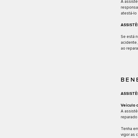
A assistê
responsab
atestá-lo
ASSISTÊ
Se está n
acidente,
ao repara
BEN
ASSISTÊ
Veículo 
A assistê
reparado 
Tenha em
vigor as