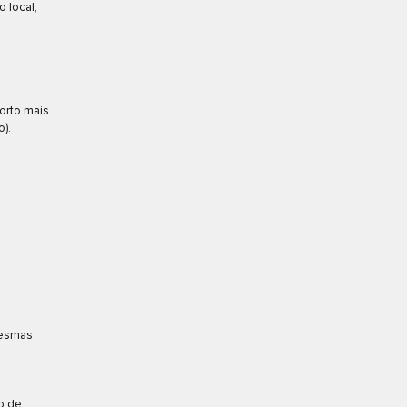
 local,
orto mais
).
s
mesmas
o de