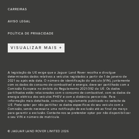
CARREIRAS
AVISO LEGAL
POLÍTICA DE PRIVACIDADE
VISUALIZAR MAIS
A legislação da UE exige que a Jaguar Land Rover recolha e divulgue
determinados dados relativos a veículos registados a partir de 1 de janeiro de
2021 ou após esta data. O número de identificação do veículo (VIN), juntamente
com os dados do consumo de combustível e energia, deve ser partilhado com a
Comissão Europeia no âmbito do Regulamento 2021/392 da UE. Os dados
partilhados estão relacionados com o consumo de combustível, com os dados de
energia elétrica dos veículos PHEV e com a distância percorrida. Para
informação mais detalhada, consulte o regulamento publicado no
website da
UE
. Pode optar por não partilhar os dados específicos do seu veículo com a
Comissão, sendo necessária uma notificação de exclusão até ao final de março
para garantir a exclusão.
Contacte-nos
se pretender optar por não disponibilizar
o seu VIN e número de matrícula.
© JAGUAR LAND ROVER LIMITED 2026