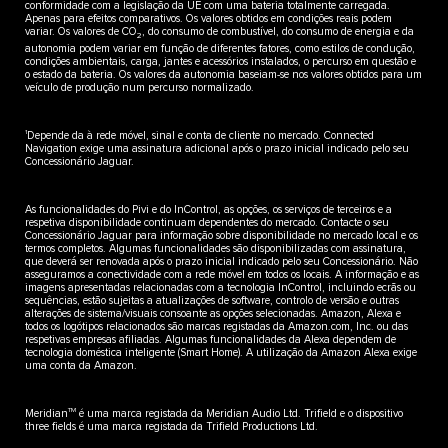
conformidade com a legislação da UE com uma bateria totalmente carregada.
Apenas para efeitos comparativos. Os valores obtidos em condições reais podem
variar. Os valores de CO
, do consumo de combustível, do consumo de energia e da
2
autonomia podem variar em função de diferentes fatores, como estilos de condução,
condições ambientais, carga, jantes e acessórios instalados, o percurso em questão e
o estado da bateria. Os valores da autonomia baseiam-se nos valores obtidos para um
veículo de produção num percurso normalizado.
1
Depende da à rede móvel, sinal e conta de cliente no mercado. Connected
Navigation exige uma assinatura adicional após o prazo inicial indicado pelo seu
Concessionário Jaguar.
As funcionalidades do Pivi e do InControl, as opções, os serviços de terceiros e a
respetiva disponibilidade continuam dependentes do mercado. Contacte o seu
Concessionário Jaguar para informação sobre disponibilidade no mercado local e os
termos completos. Algumas funcionalidades são disponibilizadas com assinatura,
que deverá ser renovada após o prazo inicial indicado pelo seu Concessionário. Não
asseguramos a conectividade com a rede móvel em todos os locais. A informação e as
imagens apresentadas relacionadas com a tecnologia InControl, incluindo ecrãs ou
sequências, estão sujeitas a atualizações de software, controlo de versão e outras
alterações de sistema/visuais consoante as opções selecionadas. Amazon, Alexa e
todos os logótipos relacionados são marcas registadas da Amazon.com, Inc. ou das
respetivas empresas afiliadas. Algumas funcionalidades da Alexa dependem de
tecnologia doméstica inteligente (Smart Home). A utilização da Amazon Alexa exige
uma conta da Amazon.
TM
Meridian
é uma marca registada da Meridian Audio Ltd. Trifield e o dispositivo
three fields é uma marca registada da Trifield Productions Ltd.