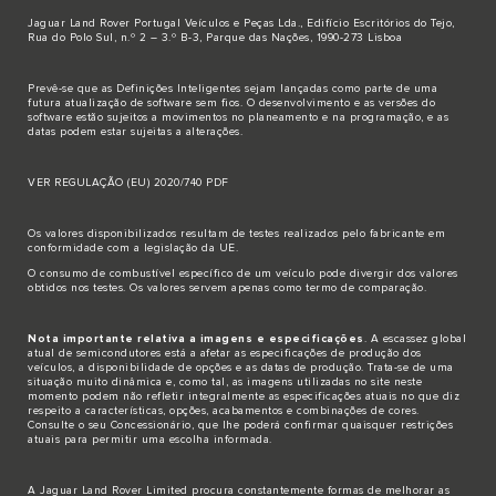
Jaguar Land Rover Portugal Veículos e Peças Lda., Edifício Escritórios do Tejo,
Rua do Polo Sul, n.º 2 – 3.º B-3, Parque das Nações, 1990-273 Lisboa
Prevê-se que as Definições Inteligentes sejam lançadas como parte de uma
futura atualização de software sem fios. O desenvolvimento e as versões do
software estão sujeitos a movimentos no planeamento e na programação, e as
datas podem estar sujeitas a alterações.
VER REGULAÇÃO (EU) 2020/740 PDF
Os valores disponibilizados resultam de testes realizados pelo fabricante em
conformidade com a legislação da UE.
O consumo de combustível específico de um veículo pode divergir dos valores
obtidos nos testes. Os valores servem apenas como termo de comparação.
Nota importante relativa a imagens e especificações
. A escassez global
atual de semicondutores está a afetar as especificações de produção dos
veículos, a disponibilidade de opções e as datas de produção. Trata-se de uma
situação muito dinâmica e, como tal, as imagens utilizadas no site neste
momento podem não refletir integralmente as especificações atuais no que diz
respeito a características, opções, acabamentos e combinações de cores.
Consulte o seu Concessionário, que lhe poderá confirmar quaisquer restrições
atuais para permitir uma escolha informada.
A Jaguar Land Rover Limited procura constantemente formas de melhorar as