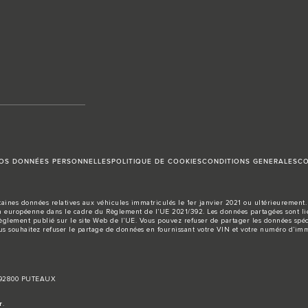
VOS DONNÉES PERSONNELLES
POLITIQUE DE COOKIES
CONDITIONS GENERALES
CO
aines données relatives aux véhicules immatriculés le 1er janvier 2021 ou ultérieurement. 
européenne dans le cadre du Règlement de l’UE 2021/392. Les données partagées sont liée
règlement publié sur le site
Web de l’UE
. Vous pouvez refuser de partager les données spéc
us souhaitez refuser le partage de données en fournissant votre VIN et votre numéro d’imm
, 92800 PUTEAUX
r
.