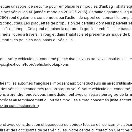
fectue un rappel de sécurité pour remplacer les modules d'airbag Takata éq
 de ses véhicules XF (année-modèles 2009 à 2015). Certaines gammes Jagua
X260) sont également concernées par l'action de rappel concernant le remp
ag conducteur. Les plaquettes de propulsion de certains gonfleurs peuvent s
au fil du temps. Cela peut entraîner la rupture du gonfleur entraînant le pass
 métalliques à travers l'airbag et dans l'habitacle et présente un risque de b
 mortelles pour les occupants du véhicule.
fier si votre véhicule est concerné par ce risque, vous pouvez consulter le site
topix.jlrext.com/topix/vehicle/lookupForm
héant, les autorités françaises imposent aux Constructeurs un arrêt d'utilisat
des véhicules concernés (action stop-drive). Si votre véhicule est concerné,
tons à prendre rendez-vous immédiatement avec un réparateur agrée de la 
rocéder au remplacement du ou des modules airbag concernés (liste et cont
ez un concessionnaire
).
end avec considération et beaucoup de sérieux tout ce qui concerne la sécu
rs et des occupants de ses véhicules. Notre centre d'interaction Client peu