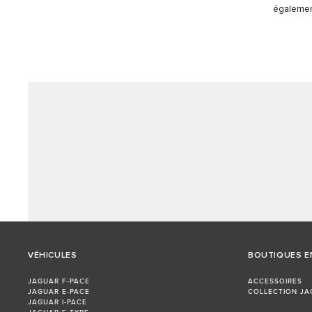
également
VÉHICULES
BOUTIQUES E
JAGUAR F-PACE
ACCESSOIRES
JAGUAR E-PACE
COLLECTION JA
JAGUAR I-PACE