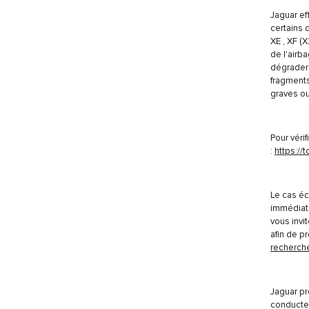
Jaguar ef
certains
XE , XF (
de l'airb
dégrader 
fragments
graves ou
Pour véri
:
https://
Le cas éc
immédiat 
vous invi
afin de p
recherch
Jaguar pr
conducteu