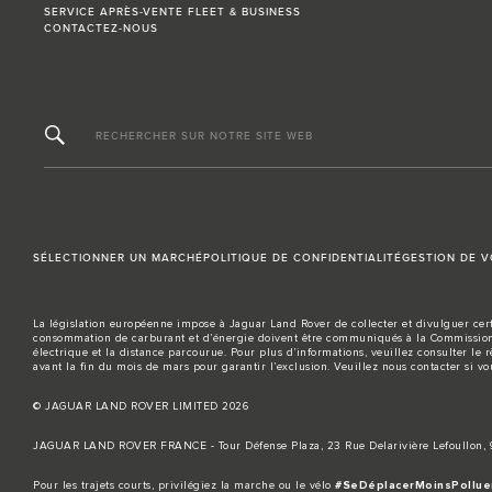
SERVICE APRÈS-VENTE FLEET & BUSINESS
CONTACTEZ-NOUS
RECHERCHER SUR NOTRE SITE WEB
SÉLECTIONNER UN MARCHÉ
POLITIQUE DE CONFIDENTIALITÉ
GESTION DE 
La législation européenne impose à Jaguar Land Rover de collecter et divulguer cert
consommation de carburant et d’énergie doivent être communiqués à la Commission 
électrique et la distance parcourue. Pour plus d’informations, veuillez consulter le 
avant la fin du mois de mars pour garantir l’exclusion. Veuillez
nous contacter
si vo
© JAGUAR LAND ROVER LIMITED 2026
JAGUAR LAND ROVER FRANCE - Tour Défense Plaza, 23 Rue Delarivière Lefoullon
Pour les trajets courts, privilégiez la marche ou le vélo
#SeDéplacerMoinsPollue