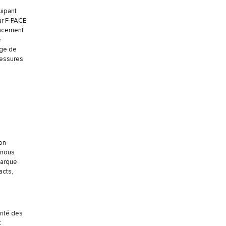
uipant
r F-PACE,
lacement
e
age de
lessures
ion
 nous
marque
acts,
rité des
t