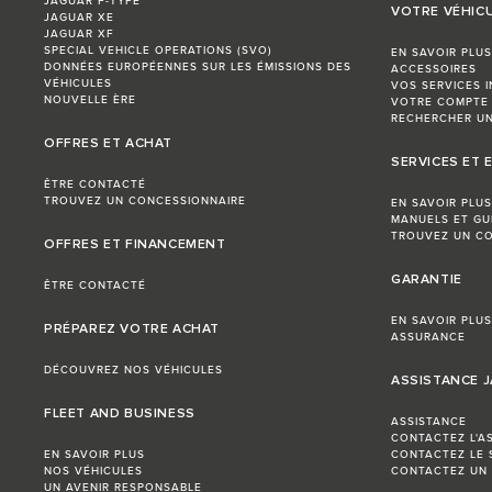
JAGUAR F-TYPE
VOTRE VÉHIC
JAGUAR XE
JAGUAR XF
SPECIAL VEHICLE OPERATIONS (SVO)
EN SAVOIR PLUS
DONNÉES EUROPÉENNES SUR LES ÉMISSIONS DES
ACCESSOIRES
VÉHICULES
VOS SERVICES 
NOUVELLE ÈRE
VOTRE COMPTE
RECHERCHER UN
OFFRES ET ACHAT
SERVICES ET 
ÊTRE CONTACTÉ
TROUVEZ UN CONCESSIONNAIRE
EN SAVOIR PLUS
MANUELS ET GU
TROUVEZ UN CO
OFFRES ET FINANCEMENT
GARANTIE
ÊTRE CONTACTÉ
EN SAVOIR PLUS
PRÉPAREZ VOTRE ACHAT
ASSURANCE
DÉCOUVREZ NOS VÉHICULES
ASSISTANCE 
FLEET AND BUSINESS
ASSISTANCE
CONTACTEZ L'A
EN SAVOIR PLUS
CONTACTEZ LE 
NOS VÉHICULES
CONTACTEZ UN
UN AVENIR RESPONSABLE