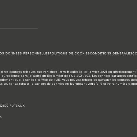
VOS DONNÉES PERSONNELLES
POLITIQUE DE COOKIES
CONDITIONS GENERALES
CO
aines données relatives aux véhicules immatriculés le 1er janvier 2021 ou ultérieurement. 
européenne dans le cadre du Règlement de l’UE 2021/392. Les données partagées sont liée
règlement publié sur le site
Web de l’UE
. Vous pouvez refuser de partager les données spéc
us souhaitez refuser le partage de données en fournissant votre VIN et votre numéro d’imm
, 92800 PUTEAUX
r
.