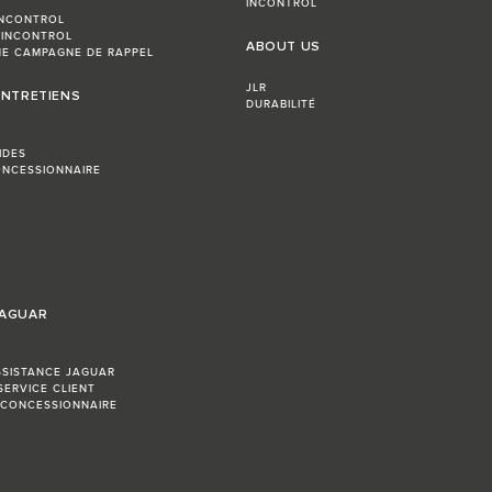
INCONTROL
INCONTROL
 INCONTROL
ABOUT US
E CAMPAGNE DE RAPPEL
JLR
ENTRETIENS
DURABILITÉ
IDES
NCESSIONNAIRE
JAGUAR
SSISTANCE JAGUAR
SERVICE CLIENT
 CONCESSIONNAIRE