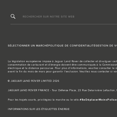
RECHERCHER SUR NOTRE SITE WEB
SÉLECTIONNER UN MARCHÉ
POLITIQUE DE CONFIDENTIALITÉ
GESTION DE 
La législation européenne impose à Jaguar Land Rover de collecter et divulguer cert
consommation de carburant et d’énergie doivent être communiqués à la Commission 
électrique et la distance parcourue. Pour plus d’informations, veuillez consulter le 
avant la fin du mois de mars pour garantir l’exclusion. Veuillez
nous contacter
si vo
© JAGUAR LAND ROVER LIMITED 2026
JAGUAR LAND ROVER FRANCE - Tour Défense Plaza, 23 Rue Delarivière Lefoullon
Pour les trajets courts, privilégiez la marche ou le vélo
#SeDéplacerMoinsPollue
INFORMATIONS SUR LES ÉTIQUETTES ÉNERGIE