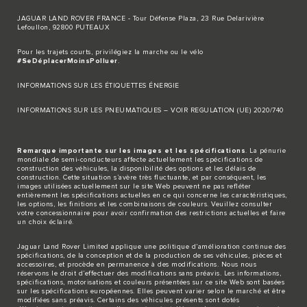
JAGUAR LAND ROVER FRANCE - Tour Défense Plaza, 23 Rue Delarivière
Lefoullon, 92800 PUTEAUX
Pour les trajets courts, privilégiez la marche ou le vélo
#SeDéplacerMoinsPolluer
.
INFORMATIONS SUR LES ÉTIQUETTES ÉNERGIE
INFORMATIONS SUR LES PNEUMATIQUES – VOIR REGULATION (UE) 2020/740
Remarque importante sur les images et les spécifications
. La pénurie
mondiale de semi-conducteurs affecte actuellement les spécifications de
construction des véhicules, la disponibilité des options et les délais de
construction. Cette situation s’avère très fluctuante, et par conséquent, les
images utilisées actuellement sur le site Web peuvent ne pas refléter
entièrement les spécifications actuelles en ce qui concerne les caractéristiques,
les options, les finitions et les combinaisons de couleurs. Veuillez consulter
votre concessionnaire pour avoir confirmation des restrictions actuelles et faire
un choix éclairé.
Jaguar Land Rover Limited applique une politique d’amélioration continue des
spécifications, de la conception et de la production de ses véhicules, pièces et
accessoires, et procède en permanence à des modifications. Nous nous
réservons le droit d’effectuer des modifications sans préavis. Les informations,
spécifications, motorisations et couleurs présentées sur ce site Web sont basées
sur les spécifications européennes. Elles peuvent varier selon le marché et être
modifiées sans préavis. Certains des véhicules présents sont dotés