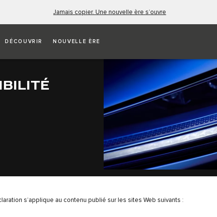
Jamais copier. Une nouvelle ère s’ouvre
DÉCOUVRIR
NOUVELLE ÈRE
BILITÉ
laration s’applique au contenu publié sur les sites Web suivants :