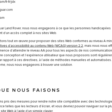
om/fr-fr/jdx
guar.com
com
uar Land Rover, nous nous engageons à ce que les personnes handicapées
nt d’un accès complet à nos sites Web.
tons tout en œuvre pour proposer des sites Web conformes au niveau A mi
ctives d’accessibilité au contenu Web (WCAG) version 2.2
, mais nous nous ef
ence d’atteindre le niveau AA pour tous les aspects de nos communication
re conception et l’expérience utilisateur que nous proposons sont régulièr
par rapport à ces directives, à l’aide de méthodes manuelles et automatisées.
me, nous nous engageons à trouver une solution.
QUE NOUS FAISONS
s pris des mesures pour rendre notre site compatible avec des technologi
nce telles que les lecteurs d’écran, et vous devriez pouvoir naviguer sur la pl
site Web à l’aide d’un simple clavier.