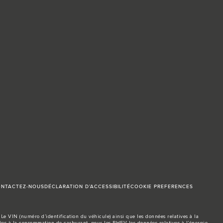
NTACTEZ-NOUS
DÉCLARATION D’ACCESSIBILITÉ
COOKIE PREFERENCES
Le VIN (numéro d’identification du véhicule) ainsi que les données relatives à la
s à la consommation de carburant, pour les PHEV les données relatives à l’énergie