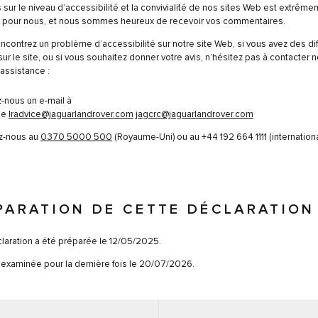
s sur le niveau d’accessibilité et la convivialité de nos sites Web est extrêm
t pour nous, et nous sommes heureux de recevoir vos commentaires.
encontrez un problème d’accessibilité sur notre site Web, si vous avez des dif
sur le site, ou si vous souhaitez donner votre avis, n’hésitez pas à contacter n
assistance :
-nous un e-mail à
se
lradvice@jaguarlandrover.com
jagcrc@jaguarlandrover.com
z-nous au
0370 5000 500
(Royaume-Uni) ou au +44 192 664 1111 (internationa
PARATION DE CETTE DÉCLARATION
laration a été préparée le 12/05/2025.
é examinée pour la dernière fois le 20/07/2026.