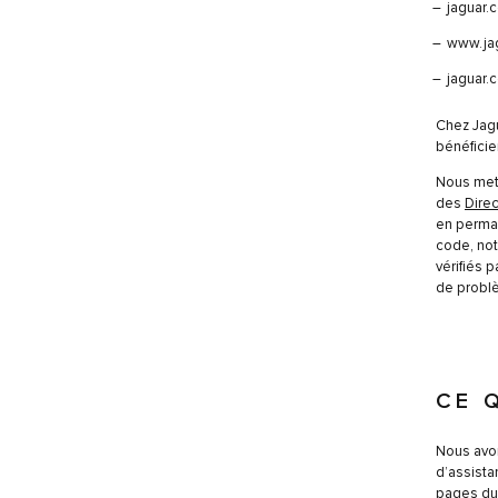
jaguar.c
www.ja
jaguar.
Chez Jag
bénéficie
Nous met
des
Dire
en perman
code, not
vérifiés 
de problè
CE 
Nous avon
d’assista
pages du 