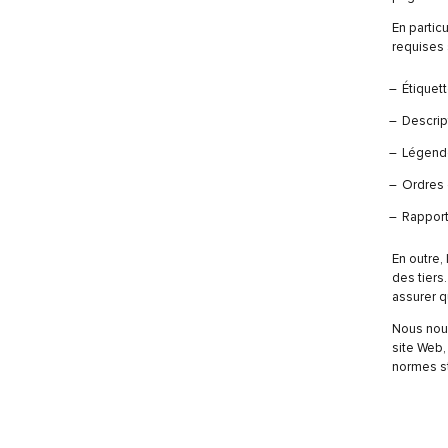
En partic
requises 
Étiquet
Descrip
Légend
Ordres 
Rapport
En outre,
des tiers
assurer q
Nous nou
site Web,
normes st