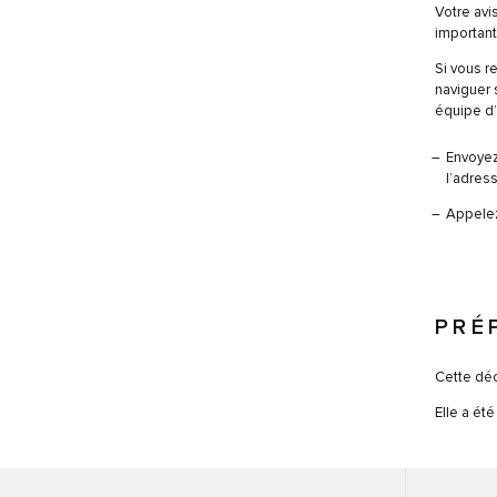
Votre avi
importan
Si vous r
naviguer 
équipe d’
Envoyez
l’adres
Appele
PRÉ
Cette déc
Elle a ét