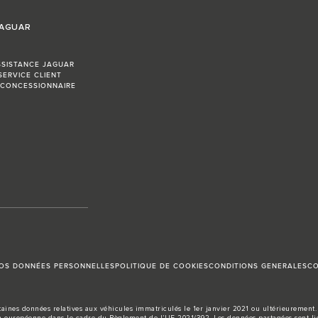
JAGUAR
SSISTANCE JAGUAR
SERVICE CLIENT
 CONCESSIONNAIRE
VOS DONNÉES PERSONNELLES
POLITIQUE DE COOKIES
CONDITIONS GENERALES
CO
aines données relatives aux véhicules immatriculés le 1er janvier 2021 ou ultérieurement. 
européenne dans le cadre du Règlement de l’UE 2021/392. Les données partagées sont liée