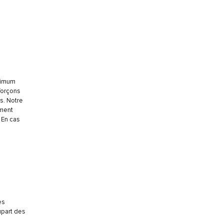
nimum
forçons
s. Notre
ement
 En cas
es
upart des