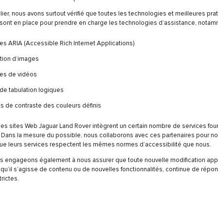
ulier, nous avons surtout vérifié que toutes les technologies et meilleures pra
sont en place pour prendre en charge les technologies d’assistance, notam
tes ARIA (Accessible Rich Internet Applications)
tion d’images
es de vidéos
de tabulation logiques
s de contraste des couleurs définis
 les sites Web Jaguar Land Rover intègrent un certain nombre de services four
. Dans la mesure du possible, nous collaborons avec ces partenaires pour n
ue leurs services respectent les mêmes normes d’accessibilité que nous.
s engageons également à nous assurer que toute nouvelle modification app
 qu’il s’agisse de contenu ou de nouvelles fonctionnalités, continue de répo
rictes.