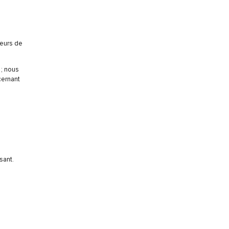
teurs de
 ; nous
cernant
sant.