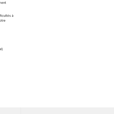
ement
ficultés à
otre
l)