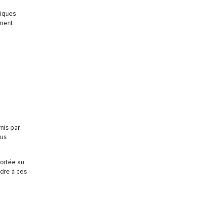
tiques
ment :
nis par
ous
ortée au
ndre à ces