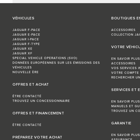
VÉHICULES
BOUTIQUES E
JAGUAR F-PACE
ACCESSOIRES
JAGUAR E-PACE
COLLECTION JA
JAGUAR I-PACE
JAGUAR F-TYPE
VOTRE VÉHIC
JAGUAR XE
JAGUAR XF
SPECIAL VEHICLE OPERATIONS (SVO)
EN SAVOIR PLUS
DONNÉES EUROPÉENNES SUR LES ÉMISSIONS DES
ACCESSOIRES
VÉHICULES
VOS SERVICES 
NOUVELLE ÈRE
VOTRE COMPTE
RECHERCHER UN
OFFRES ET ACHAT
SERVICES ET 
ÊTRE CONTACTÉ
TROUVEZ UN CONCESSIONNAIRE
EN SAVOIR PLUS
MANUELS ET GU
TROUVEZ UN CO
OFFRES ET FINANCEMENT
GARANTIE
ÊTRE CONTACTÉ
EN SAVOIR PLUS
PRÉPAREZ VOTRE ACHAT
ASSURANCE