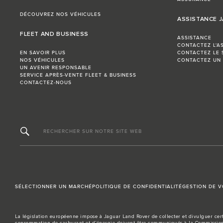
DÉCOUVREZ NOS VÉHICULES
ASSISTANCE 
FLEET AND BUSINESS
ASSISTANCE
CONTACTEZ L'A
EN SAVOIR PLUS
CONTACTEZ LE 
NOS VÉHICULES
CONTACTEZ UN
UN AVENIR RESPONSABLE
SERVICE APRÈS-VENTE FLEET & BUSINESS
CONTACTEZ-NOUS
RECHERCHER SUR NOTRE SITE WEB
SÉLECTIONNER UN MARCHÉ
POLITIQUE DE CONFIDENTIALITÉ
GESTION DE 
La législation européenne impose à Jaguar Land Rover de collecter et divulguer cert
consommation de carburant et d’énergie doivent être communiqués à la Commission 