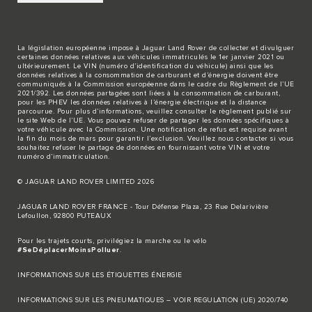
La législation européenne impose à Jaguar Land Rover de collecter et divulguer
certaines données relatives aux véhicules immatriculés le 1er janvier 2021 ou
ultérieurement. Le VIN (numéro d’identification du véhicule) ainsi que les
données relatives à la consommation de carburant et d’énergie doivent être
communiqués à la Commission européenne dans le cadre du Règlement de l’UE
2021/392. Les données partagées sont liées à la consommation de carburant,
pour les PHEV les données relatives à l’énergie électrique et la distance
parcourue. Pour plus d’informations, veuillez consulter le règlement publié sur
le site
Web de l’UE
. Vous pouvez refuser de partager les données spécifiques à
votre véhicule avec la Commission. Une notification de refus est requise avant
la fin du mois de mars pour garantir l’exclusion. Veuillez
nous contacter
si vous
souhaitez refuser le partage de données en fournissant votre VIN et votre
numéro d’immatriculation.
© JAGUAR LAND ROVER LIMITED 2026
JAGUAR LAND ROVER FRANCE - Tour Défense Plaza, 23 Rue Delarivière
Lefoullon, 92800 PUTEAUX
Pour les trajets courts, privilégiez la marche ou le vélo
#SeDéplacerMoinsPolluer
.
INFORMATIONS SUR LES ÉTIQUETTES ÉNERGIE
INFORMATIONS SUR LES PNEUMATIQUES – VOIR REGULATION (UE) 2020/740