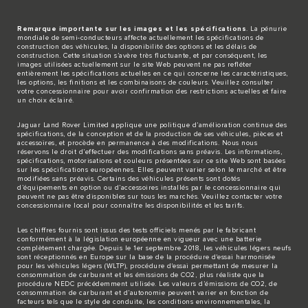
Remarque importante sur les images et les spécifications
. La pénurie
mondiale de semi-conducteurs affecte actuellement les spécifications de
construction des véhicules, la disponibilité des options et les délais de
construction. Cette situation s’avère très fluctuante, et par conséquent, les
images utilisées actuellement sur le site Web peuvent ne pas refléter
entièrement les spécifications actuelles en ce qui concerne les caractéristiques,
les options, les finitions et les combinaisons de couleurs. Veuillez consulter
votre concessionnaire pour avoir confirmation des restrictions actuelles et faire
un choix éclairé.
Jaguar Land Rover Limited applique une politique d’amélioration continue des
spécifications, de la conception et de la production de ses véhicules, pièces et
accessoires, et procède en permanence à des modifications. Nous nous
réservons le droit d’effectuer des modifications sans préavis. Les informations,
spécifications, motorisations et couleurs présentées sur ce site Web sont basées
sur les spécifications européennes. Elles peuvent varier selon le marché et être
modifiées sans préavis. Certains des véhicules présents sont dotés
d’équipements en option ou d’accessoires installés par le concessionnaire qui
peuvent ne pas être disponibles sur tous les marchés. Veuillez contacter votre
concessionnaire local pour connaître les disponibilités et les tarifs.
Les chiffres fournis sont issus des tests officiels menés par le fabricant
conformément à la législation européenne en vigueur avec une batterie
complètement chargée. Depuis le 1er septembre 2018, les véhicules légers neufs
sont réceptionnés en Europe sur la base de la procédure d'essai harmonisée
pour les véhicules légers (WLTP), procédure d'essai permettant de mesurer la
consommation de carburant et les émissions de CO2, plus réaliste que la
procédure NEDC précédemment utilisée. Les valeurs d’émissions de CO2, de
consommation de carburant et d’autonomie peuvent varier en fonction de
facteurs tels que le style de conduite, les conditions environnementales, la