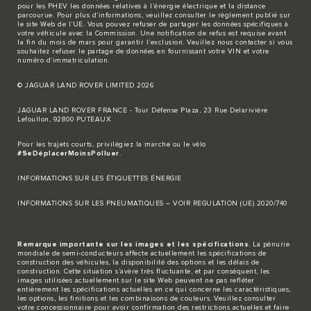
pour les PHEV les données relatives à l’énergie électrique et la distance
parcourue. Pour plus d’informations, veuillez consulter le règlement publié sur
le site
Web de l’UE
. Vous pouvez refuser de partager les données spécifiques à
votre véhicule avec la Commission. Une notification de refus est requise avant
la fin du mois de mars pour garantir l’exclusion. Veuillez
nous contacter
si vous
souhaitez refuser le partage de données en fournissant votre VIN et votre
numéro d’immatriculation.
© JAGUAR LAND ROVER LIMITED 2026
JAGUAR LAND ROVER FRANCE - Tour Défense Plaza, 23 Rue Delarivière
Lefoullon, 92800 PUTEAUX
Pour les trajets courts, privilégiez la marche ou le vélo
#SeDéplacerMoinsPolluer
.
INFORMATIONS SUR LES ÉTIQUETTES ÉNERGIE
INFORMATIONS SUR LES PNEUMATIQUES – VOIR REGULATION (UE) 2020/740
Remarque importante sur les images et les spécifications
. La pénurie
mondiale de semi-conducteurs affecte actuellement les spécifications de
construction des véhicules, la disponibilité des options et les délais de
construction. Cette situation s’avère très fluctuante, et par conséquent, les
images utilisées actuellement sur le site Web peuvent ne pas refléter
entièrement les spécifications actuelles en ce qui concerne les caractéristiques,
les options, les finitions et les combinaisons de couleurs. Veuillez consulter
votre concessionnaire pour avoir confirmation des restrictions actuelles et faire