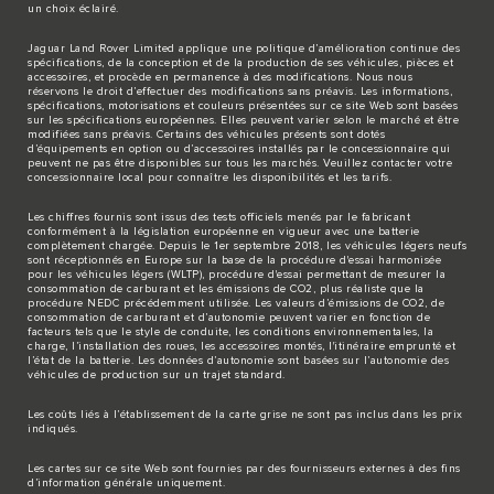
un choix éclairé.
Jaguar Land Rover Limited applique une politique d’amélioration continue des
spécifications, de la conception et de la production de ses véhicules, pièces et
accessoires, et procède en permanence à des modifications. Nous nous
réservons le droit d’effectuer des modifications sans préavis. Les informations,
spécifications, motorisations et couleurs présentées sur ce site Web sont basées
sur les spécifications européennes. Elles peuvent varier selon le marché et être
modifiées sans préavis. Certains des véhicules présents sont dotés
d’équipements en option ou d’accessoires installés par le concessionnaire qui
peuvent ne pas être disponibles sur tous les marchés. Veuillez contacter votre
concessionnaire local pour connaître les disponibilités et les tarifs.
Les chiffres fournis sont issus des tests officiels menés par le fabricant
conformément à la législation européenne en vigueur avec une batterie
complètement chargée. Depuis le 1er septembre 2018, les véhicules légers neufs
sont réceptionnés en Europe sur la base de la procédure d'essai harmonisée
pour les véhicules légers (WLTP), procédure d'essai permettant de mesurer la
consommation de carburant et les émissions de CO2, plus réaliste que la
procédure NEDC précédemment utilisée. Les valeurs d’émissions de CO2, de
consommation de carburant et d’autonomie peuvent varier en fonction de
facteurs tels que le style de conduite, les conditions environnementales, la
charge, l’installation des roues, les accessoires montés, l'itinéraire emprunté et
l’état de la batterie. Les données d’autonomie sont basées sur l’autonomie des
véhicules de production sur un trajet standard.
Les coûts liés à l’établissement de la carte grise ne sont pas inclus dans les prix
indiqués.
Les cartes sur ce site Web sont fournies par des fournisseurs externes à des fins
d’information générale uniquement.