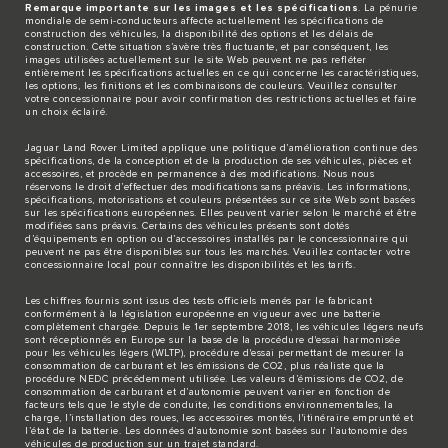
Remarque importante sur les images et les spécifications
. La pénurie
mondiale de semi-conducteurs affecte actuellement les spécifications de
construction des véhicules, la disponibilité des options et les délais de
construction. Cette situation s’avère très fluctuante, et par conséquent, les
images utilisées actuellement sur le site Web peuvent ne pas refléter
entièrement les spécifications actuelles en ce qui concerne les caractéristiques,
les options, les finitions et les combinaisons de couleurs. Veuillez consulter
votre concessionnaire pour avoir confirmation des restrictions actuelles et faire
un choix éclairé.
Jaguar Land Rover Limited applique une politique d’amélioration continue des
spécifications, de la conception et de la production de ses véhicules, pièces et
accessoires, et procède en permanence à des modifications. Nous nous
réservons le droit d’effectuer des modifications sans préavis. Les informations,
spécifications, motorisations et couleurs présentées sur ce site Web sont basées
sur les spécifications européennes. Elles peuvent varier selon le marché et être
modifiées sans préavis. Certains des véhicules présents sont dotés
d’équipements en option ou d’accessoires installés par le concessionnaire qui
peuvent ne pas être disponibles sur tous les marchés. Veuillez contacter votre
concessionnaire local pour connaître les disponibilités et les tarifs.
Les chiffres fournis sont issus des tests officiels menés par le fabricant
conformément à la législation européenne en vigueur avec une batterie
complètement chargée. Depuis le 1er septembre 2018, les véhicules légers neufs
sont réceptionnés en Europe sur la base de la procédure d'essai harmonisée
pour les véhicules légers (WLTP), procédure d'essai permettant de mesurer la
consommation de carburant et les émissions de CO2, plus réaliste que la
procédure NEDC précédemment utilisée. Les valeurs d’émissions de CO2, de
consommation de carburant et d’autonomie peuvent varier en fonction de
facteurs tels que le style de conduite, les conditions environnementales, la
charge, l’installation des roues, les accessoires montés, l'itinéraire emprunté et
l’état de la batterie. Les données d’autonomie sont basées sur l’autonomie des
véhicules de production sur un trajet standard.