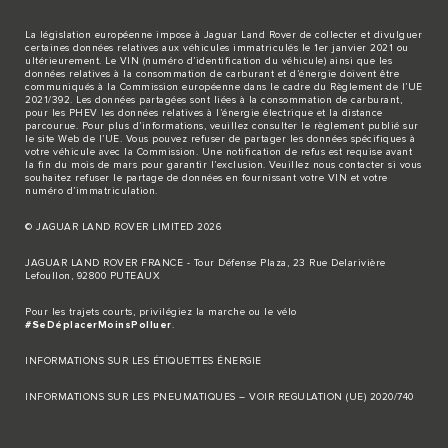
La législation européenne impose à Jaguar Land Rover de collecter et divulguer
certaines données relatives aux véhicules immatriculés le 1er janvier 2021 ou
ultérieurement. Le VIN (numéro d’identification du véhicule) ainsi que les
données relatives à la consommation de carburant et d’énergie doivent être
communiqués à la Commission européenne dans le cadre du Règlement de l’UE
2021/392. Les données partagées sont liées à la consommation de carburant,
pour les PHEV les données relatives à l’énergie électrique et la distance
parcourue. Pour plus d’informations, veuillez consulter le règlement publié sur
le site
Web de l’UE
. Vous pouvez refuser de partager les données spécifiques à
votre véhicule avec la Commission. Une notification de refus est requise avant
la fin du mois de mars pour garantir l’exclusion. Veuillez
nous contacter
si vous
souhaitez refuser le partage de données en fournissant votre VIN et votre
numéro d’immatriculation.
© JAGUAR LAND ROVER LIMITED 2026
JAGUAR LAND ROVER FRANCE - Tour Défense Plaza, 23 Rue Delarivière
Lefoullon, 92800 PUTEAUX
Pour les trajets courts, privilégiez la marche ou le vélo
#SeDéplacerMoinsPolluer
.
INFORMATIONS SUR LES ÉTIQUETTES ÉNERGIE
INFORMATIONS SUR LES PNEUMATIQUES – VOIR REGULATION (UE) 2020/740