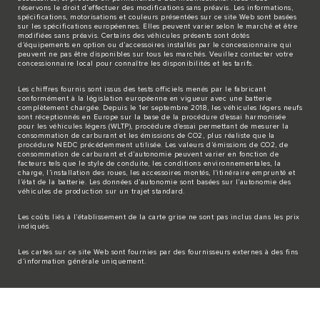
réservons le droit d’effectuer des modifications sans préavis. Les informations,
spécifications, motorisations et couleurs présentées sur ce site Web sont basées
sur les spécifications européennes. Elles peuvent varier selon le marché et être
modifiées sans préavis. Certains des véhicules présents sont dotés
d’équipements en option ou d’accessoires installés par le concessionnaire qui
peuvent ne pas être disponibles sur tous les marchés. Veuillez contacter votre
concessionnaire local pour connaître les disponibilités et les tarifs.
Les chiffres fournis sont issus des tests officiels menés par le fabricant
conformément à la législation européenne en vigueur avec une batterie
complètement chargée. Depuis le 1er septembre 2018, les véhicules légers neufs
sont réceptionnés en Europe sur la base de la procédure d'essai harmonisée
pour les véhicules légers (WLTP), procédure d'essai permettant de mesurer la
consommation de carburant et les émissions de CO2, plus réaliste que la
procédure NEDC précédemment utilisée. Les valeurs d’émissions de CO2, de
consommation de carburant et d’autonomie peuvent varier en fonction de
facteurs tels que le style de conduite, les conditions environnementales, la
charge, l’installation des roues, les accessoires montés, l'itinéraire emprunté et
l’état de la batterie. Les données d’autonomie sont basées sur l’autonomie des
véhicules de production sur un trajet standard.
Les coûts liés à l’établissement de la carte grise ne sont pas inclus dans les prix
indiqués.
Les cartes sur ce site Web sont fournies par des fournisseurs externes à des fins
d’information générale uniquement.