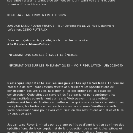
souhaitez refuser le partage de données en fournissant votre VIN et votre
numéro d’immatriculation.
© JAGUAR LAND ROVER LIMITED 2026
JAGUAR LAND ROVER FRANCE - Tour Défense Plaza, 23 Rue Delarivière
Lefoullon, 92800 PUTEAUX
Pour les trajets courts, privilégiez la marche ou le vélo
#SeDéplacerMoinsPolluer
.
INFORMATIONS SUR LES ÉTIQUETTES ÉNERGIE
INFORMATIONS SUR LES PNEUMATIQUES – VOIR REGULATION (UE) 2020/740
Remarque importante sur les images et les spécifications
. La pénurie
mondiale de semi-conducteurs affecte actuellement les spécifications de
construction des véhicules, la disponibilité des options et les délais de
construction. Cette situation s’avère très fluctuante, et par conséquent, les
images utilisées actuellement sur le site Web peuvent ne pas refléter
entièrement les spécifications actuelles en ce qui concerne les caractéristiques,
les options, les finitions et les combinaisons de couleurs. Veuillez consulter
votre concessionnaire pour avoir confirmation des restrictions actuelles et faire
un choix éclairé.
Jaguar Land Rover Limited applique une politique d’amélioration continue des
spécifications, de la conception et de la production de ses véhicules, pièces et
accessoires, et procède en permanence à des modifications. Nous nous