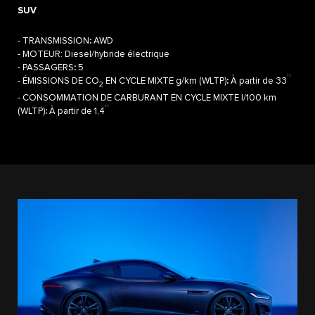
SUV
- TRANSMISSION
:
AWD
- MOTEUR: Diesel/hybride électrique
- PASSAGERS
:
5
††
- ÉMISSIONS DE CO
EN CYCLE MIXTE g/km (WLTP)
:
À partir de 33
2
- CONSOMMATION DE CARBURANT EN CYCLE MIXTE l/100 km
††
(WLTP)
:
À partir de 1,4