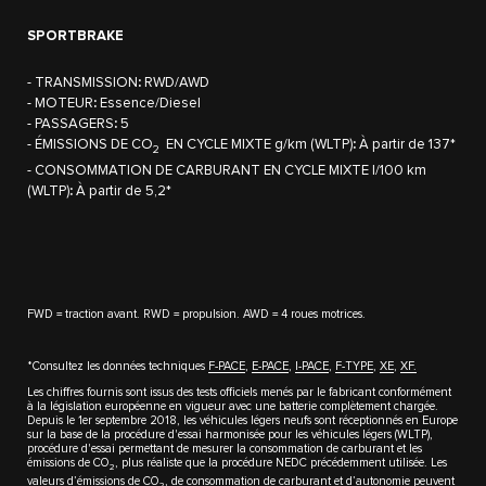
SPORTBRAKE
- TRANSMISSION
:
RWD/AWD
- MOTEUR
:
Essence/Diesel
- PASSAGERS
:
5
- ÉMISSIONS DE CO
EN CYCLE MIXTE g/km (WLTP)
:
À partir de 137*
2
- CONSOMMATION DE CARBURANT EN CYCLE MIXTE l/100 km
(WLTP)
:
À partir de 5,2*
FWD = traction avant. RWD = propulsion. AWD = 4 roues motrices.
*Consultez les données techniques
F-PACE
,
E-PACE
,
I-PACE
,
F-TYPE
,
XE
,
XF.
Les chiffres fournis sont issus des tests officiels menés par le fabricant conformément
à la législation européenne en vigueur avec une batterie complètement chargée.
Depuis le 1er septembre 2018, les véhicules légers neufs sont réceptionnés en Europe
sur la base de la procédure d'essai harmonisée pour les véhicules légers (WLTP),
procédure d'essai permettant de mesurer la consommation de carburant et les
émissions de CO
, plus réaliste que la procédure NEDC précédemment utilisée. Les
2
valeurs d’émissions de CO
, de consommation de carburant et d’autonomie peuvent
2