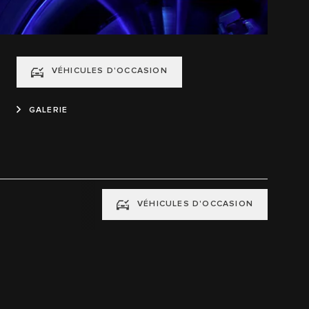
VÉHICULES D'OCCASION
GALERIE
VÉHICULES D'OCCASION