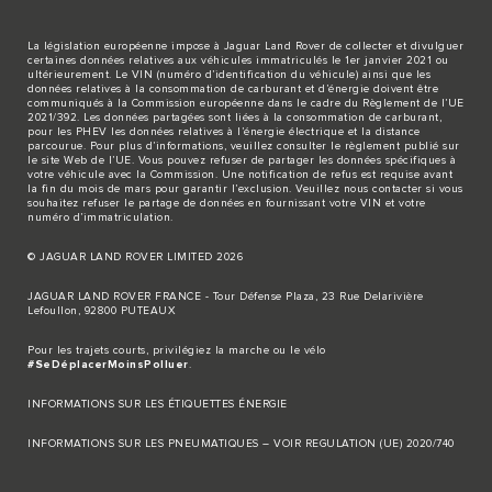
La législation européenne impose à Jaguar Land Rover de collecter et divulguer
certaines données relatives aux véhicules immatriculés le 1er janvier 2021 ou
ultérieurement. Le VIN (numéro d’identification du véhicule) ainsi que les
données relatives à la consommation de carburant et d’énergie doivent être
communiqués à la Commission européenne dans le cadre du Règlement de l’UE
2021/392. Les données partagées sont liées à la consommation de carburant,
pour les PHEV les données relatives à l’énergie électrique et la distance
parcourue. Pour plus d’informations, veuillez consulter le règlement publié sur
le site
Web de l’UE
. Vous pouvez refuser de partager les données spécifiques à
votre véhicule avec la Commission. Une notification de refus est requise avant
la fin du mois de mars pour garantir l’exclusion. Veuillez
nous contacter
si vous
souhaitez refuser le partage de données en fournissant votre VIN et votre
numéro d’immatriculation.
© JAGUAR LAND ROVER LIMITED 2026
JAGUAR LAND ROVER FRANCE - Tour Défense Plaza, 23 Rue Delarivière
Lefoullon, 92800 PUTEAUX
Pour les trajets courts, privilégiez la marche ou le vélo
#SeDéplacerMoinsPolluer
.
INFORMATIONS SUR LES ÉTIQUETTES ÉNERGIE
INFORMATIONS SUR LES PNEUMATIQUES – VOIR REGULATION (UE) 2020/740