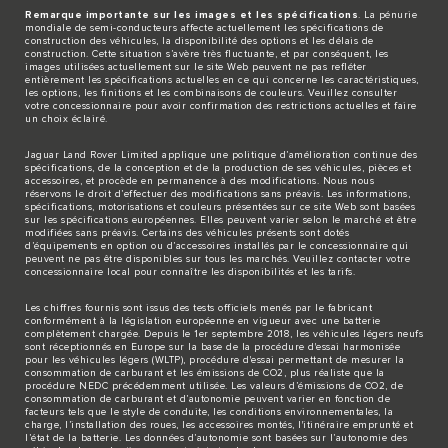
Remarque importante sur les images et les spécifications
. La pénurie
mondiale de semi-conducteurs affecte actuellement les spécifications de
construction des véhicules, la disponibilité des options et les délais de
construction. Cette situation s’avère très fluctuante, et par conséquent, les
images utilisées actuellement sur le site Web peuvent ne pas refléter
entièrement les spécifications actuelles en ce qui concerne les caractéristiques,
les options, les finitions et les combinaisons de couleurs. Veuillez consulter
votre concessionnaire pour avoir confirmation des restrictions actuelles et faire
un choix éclairé.
Jaguar Land Rover Limited applique une politique d’amélioration continue des
spécifications, de la conception et de la production de ses véhicules, pièces et
accessoires, et procède en permanence à des modifications. Nous nous
réservons le droit d’effectuer des modifications sans préavis. Les informations,
spécifications, motorisations et couleurs présentées sur ce site Web sont basées
sur les spécifications européennes. Elles peuvent varier selon le marché et être
modifiées sans préavis. Certains des véhicules présents sont dotés
d’équipements en option ou d’accessoires installés par le concessionnaire qui
peuvent ne pas être disponibles sur tous les marchés. Veuillez contacter votre
concessionnaire local pour connaître les disponibilités et les tarifs.
Les chiffres fournis sont issus des tests officiels menés par le fabricant
conformément à la législation européenne en vigueur avec une batterie
complètement chargée. Depuis le 1er septembre 2018, les véhicules légers neufs
sont réceptionnés en Europe sur la base de la procédure d'essai harmonisée
pour les véhicules légers (WLTP), procédure d'essai permettant de mesurer la
consommation de carburant et les émissions de CO2, plus réaliste que la
procédure NEDC précédemment utilisée. Les valeurs d’émissions de CO2, de
consommation de carburant et d’autonomie peuvent varier en fonction de
facteurs tels que le style de conduite, les conditions environnementales, la
charge, l’installation des roues, les accessoires montés, l'itinéraire emprunté et
l’état de la batterie. Les données d’autonomie sont basées sur l’autonomie des