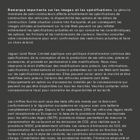
Remarque importante sur les images et les spécifications
. La pénurie
mondiale de semi-conducteurs affecte actuellement les spécifications de
construction des véhicules, la disponibilité des options et les délais de
construction. Cette situation s’avère très fluctuante, et par conséquent, les
images utilisées actuellement sur le site Web peuvent ne pas refléter
entièrement les spécifications actuelles en ce qui concerne les caractéristiques,
les options, les finitions et les combinaisons de couleurs. Veuillez consulter
votre concessionnaire pour avoir confirmation des restrictions actuelles et faire
un choix éclairé.
Jaguar Land Rover Limited applique une politique d’amélioration continue des
spécifications, de la conception et de la production de ses véhicules, pièces et
accessoires, et procède en permanence à des modifications. Nous nous
réservons le droit d’effectuer des modifications sans préavis. Les informations,
spécifications, motorisations et couleurs présentées sur ce site Web sont basées
sur les spécifications européennes. Elles peuvent varier selon le marché et être
modifiées sans préavis. Certains des véhicules présents sont dotés
d’équipements en option ou d’accessoires installés par le concessionnaire qui
peuvent ne pas être disponibles sur tous les marchés. Veuillez contacter votre
concessionnaire local pour connaître les disponibilités et les tarifs.
Les chiffres fournis sont issus des tests officiels menés par le fabricant
conformément à la législation européenne en vigueur avec une batterie
complètement chargée. Depuis le 1er septembre 2018, les véhicules légers neufs
sont réceptionnés en Europe sur la base de la procédure d'essai harmonisée
pour les véhicules légers (WLTP), procédure d'essai permettant de mesurer la
consommation de carburant et les émissions de CO2, plus réaliste que la
procédure NEDC précédemment utilisée. Les valeurs d’émissions de CO2, de
consommation de carburant et d’autonomie peuvent varier en fonction de
facteurs tels que le style de conduite, les conditions environnementales, la
charge, l’installation des roues, les accessoires montés, l'itinéraire emprunté et