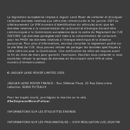
La législation européenne impose à Jaguar Land Rover de collecter et divulguer
certaines données relatives aux véhicules immatriculés le 1er janvier 2021 ou
ultérieurement. Le VIN (numéro d’identification du véhicule) ainsi que les
données relatives à la consommation de carburant et d’énergie doivent être
communiqués à la Commission européenne dans le cadre du Règlement de l’UE
2021/392. Les données partagées sont liées à la consommation de carburant,
pour les PHEV les données relatives à l’énergie électrique et la distance
parcourue. Pour plus d’informations, veuillez consulter le règlement publié sur
le site
Web de l’UE
. Vous pouvez refuser de partager les données spécifiques à
votre véhicule avec la Commission. Une notification de refus est requise avant
la fin du mois de mars pour garantir l’exclusion. Veuillez
nous contacter
si vous
souhaitez refuser le partage de données en fournissant votre VIN et votre
numéro d’immatriculation.
© JAGUAR LAND ROVER LIMITED 2026
JAGUAR LAND ROVER FRANCE - Tour Défense Plaza, 23 Rue Delarivière
Lefoullon, 92800 PUTEAUX
Pour les trajets courts, privilégiez la marche ou le vélo
#SeDéplacerMoinsPolluer
.
INFORMATIONS SUR LES ÉTIQUETTES ÉNERGIE
INFORMATIONS SUR LES PNEUMATIQUES – VOIR REGULATION (UE) 2020/740