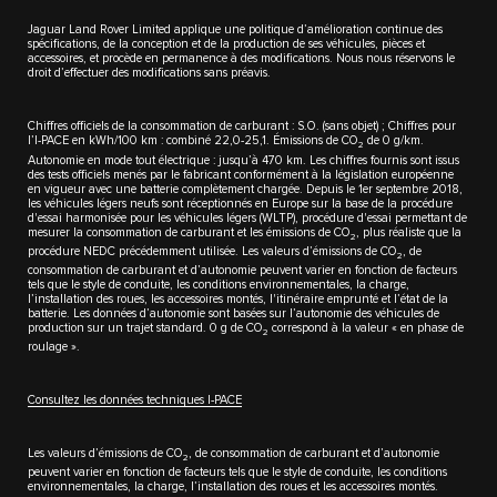
Jaguar Land Rover Limited applique une politique d’amélioration continue des
spécifications, de la conception et de la production de ses véhicules, pièces et
accessoires, et procède en permanence à des modifications. Nous nous réservons le
droit d’effectuer des modifications sans préavis.
Chiffres officiels de la consommation de carburant : S.O. (sans objet) ; Chiffres pour
l’I-PACE en kWh/100 km : combiné 22,0-25,1. Émissions de CO
de 0 g/km.
2
Autonomie en mode tout électrique : jusqu’à 470 km. Les chiffres fournis sont issus
des tests officiels menés par le fabricant conformément à la législation européenne
en vigueur avec une batterie complètement chargée. Depuis le 1er septembre 2018,
les véhicules légers neufs sont réceptionnés en Europe sur la base de la procédure
d'essai harmonisée pour les véhicules légers (WLTP), procédure d'essai permettant de
mesurer la consommation de carburant et les émissions de CO
, plus réaliste que la
2
procédure NEDC précédemment utilisée. Les valeurs d’émissions de CO
, de
2
consommation de carburant et d’autonomie peuvent varier en fonction de facteurs
tels que le style de conduite, les conditions environnementales, la charge,
l’installation des roues, les accessoires montés, l'itinéraire emprunté et l’état de la
batterie. Les données d’autonomie sont basées sur l’autonomie des véhicules de
production sur un trajet standard. 0 g de CO
correspond à la valeur « en phase de
2
roulage ».
Consultez les données techniques I-PACE
Les valeurs d’émissions de CO
, de consommation de carburant et d’autonomie
2
peuvent varier en fonction de facteurs tels que le style de conduite, les conditions
environnementales, la charge, l’installation des roues et les accessoires montés.