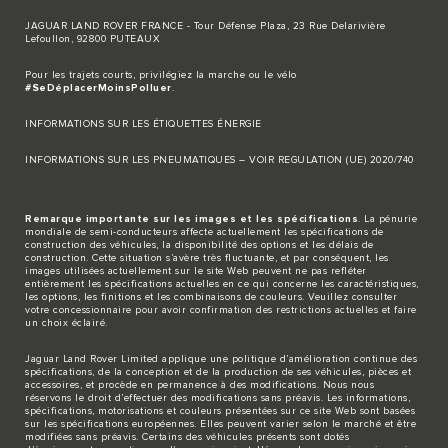
JAGUAR LAND ROVER FRANCE - Tour Défense Plaza, 23 Rue Delarivière
Lefoullon, 92800 PUTEAUX
Pour les trajets courts, privilégiez la marche ou le vélo
#SeDéplacerMoinsPolluer
.
INFORMATIONS SUR LES ÉTIQUETTES ÉNERGIE
INFORMATIONS SUR LES PNEUMATIQUES – VOIR REGULATION (UE) 2020/740
Remarque importante sur les images et les spécifications
. La pénurie
mondiale de semi-conducteurs affecte actuellement les spécifications de
construction des véhicules, la disponibilité des options et les délais de
construction. Cette situation s’avère très fluctuante, et par conséquent, les
images utilisées actuellement sur le site Web peuvent ne pas refléter
entièrement les spécifications actuelles en ce qui concerne les caractéristiques,
les options, les finitions et les combinaisons de couleurs. Veuillez consulter
votre concessionnaire pour avoir confirmation des restrictions actuelles et faire
un choix éclairé.
Jaguar Land Rover Limited applique une politique d’amélioration continue des
spécifications, de la conception et de la production de ses véhicules, pièces et
accessoires, et procède en permanence à des modifications. Nous nous
réservons le droit d’effectuer des modifications sans préavis. Les informations,
spécifications, motorisations et couleurs présentées sur ce site Web sont basées
sur les spécifications européennes. Elles peuvent varier selon le marché et être
modifiées sans préavis. Certains des véhicules présents sont dotés