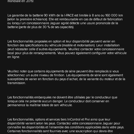
mondiale en 2019.
La garantie de la batterie 90 kWh de la I-PACE est limitée à 8 ans ou 160 000 km
(selon la première échéance). Elle est remboursable en cas de défaut de fabrication
ou lorsqu’un concessionnaire Jaguar agréé détecte une usure prononcée de la
batterie (perte de plus de 30 % de ses capacités).
Les fonctionnalités proposées en option et leur disponibilité peuvent varier en
fonction des spécifications du véhicule (modèle et motorisation). Leur installation
peut nécessiter celle d’autres équipements. Veuillez contacter votre concessionnaire
local pour plus de renseignements. Vous pouvez également configurer votre véhicule
en ligne.
Veuillez noter que certains équipements de série peuvent être remplacés si vous
sélectionnez un autre niveau de finition. Les équipements de série sont également
susceptibles de varier en fonction du pays d’achat, de la variante du moteur et de la
transmission.
Les fonctionnalités embarquées ne doivent être utilisées par le conducteur que
lorsque cela ne présente aucun danger. Le conducteur doit conserver en
permanence la maîtrise totale de son véhicule.
Les fonctionnalités, options et services tiers InControl et Pivi ainsi que leur
disponibilité varient selon les pays. Contactez votre concessionnaire Jaguar pour
connaître les disponibilités et l’ensemble des conditions applicables dans votre pays.
Certaines fonctionnalités sont fournies avec une souscription qui devra être