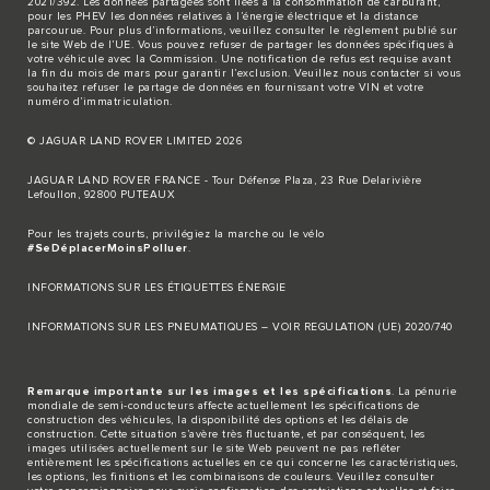
2021/392. Les données partagées sont liées à la consommation de carburant,
pour les PHEV les données relatives à l’énergie électrique et la distance
parcourue. Pour plus d’informations, veuillez consulter le règlement publié sur
le site
Web de l’UE
. Vous pouvez refuser de partager les données spécifiques à
votre véhicule avec la Commission. Une notification de refus est requise avant
la fin du mois de mars pour garantir l’exclusion. Veuillez
nous contacter
si vous
souhaitez refuser le partage de données en fournissant votre VIN et votre
numéro d’immatriculation.
© JAGUAR LAND ROVER LIMITED 2026
JAGUAR LAND ROVER FRANCE - Tour Défense Plaza, 23 Rue Delarivière
Lefoullon, 92800 PUTEAUX
Pour les trajets courts, privilégiez la marche ou le vélo
#SeDéplacerMoinsPolluer
.
INFORMATIONS SUR LES ÉTIQUETTES ÉNERGIE
INFORMATIONS SUR LES PNEUMATIQUES – VOIR REGULATION (UE) 2020/740
Remarque importante sur les images et les spécifications
. La pénurie
mondiale de semi-conducteurs affecte actuellement les spécifications de
construction des véhicules, la disponibilité des options et les délais de
construction. Cette situation s’avère très fluctuante, et par conséquent, les
images utilisées actuellement sur le site Web peuvent ne pas refléter
entièrement les spécifications actuelles en ce qui concerne les caractéristiques,
les options, les finitions et les combinaisons de couleurs. Veuillez consulter