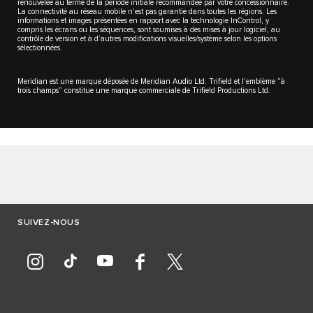
renouvelée au terme de la période initiale recommandée par votre concessionnaire.
La connectivité au réseau mobile n’est pas garantie dans toutes les régions. Les
informations et images présentées en rapport avec la technologie InControl, y
compris les écrans ou les séquences, sont soumises à des mises à jour logiciel, au
contrôle de version et à d’autres modifications visuelles/système selon les options
sélectionnées.
Meridian est une marque déposée de Meridian Audio Ltd. Trifield et l’emblème “à
trois champs” constitue une marque commerciale de Trifield Productions Ltd.
SUIVEZ-NOUS