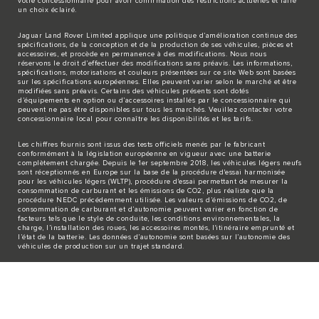
votre concessionnaire pour avoir confirmation des restrictions actuelles et faire
un choix éclairé.
Jaguar Land Rover Limited applique une politique d’amélioration continue des
spécifications, de la conception et de la production de ses véhicules, pièces et
accessoires, et procède en permanence à des modifications. Nous nous
réservons le droit d’effectuer des modifications sans préavis. Les informations,
spécifications, motorisations et couleurs présentées sur ce site Web sont basées
sur les spécifications européennes. Elles peuvent varier selon le marché et être
modifiées sans préavis. Certains des véhicules présents sont dotés
d’équipements en option ou d’accessoires installés par le concessionnaire qui
peuvent ne pas être disponibles sur tous les marchés. Veuillez contacter votre
concessionnaire local pour connaître les disponibilités et les tarifs.
Les chiffres fournis sont issus des tests officiels menés par le fabricant
conformément à la législation européenne en vigueur avec une batterie
complètement chargée. Depuis le 1er septembre 2018, les véhicules légers neufs
sont réceptionnés en Europe sur la base de la procédure d'essai harmonisée
pour les véhicules légers (WLTP), procédure d'essai permettant de mesurer la
consommation de carburant et les émissions de CO2, plus réaliste que la
procédure NEDC précédemment utilisée. Les valeurs d’émissions de CO2, de
consommation de carburant et d’autonomie peuvent varier en fonction de
facteurs tels que le style de conduite, les conditions environnementales, la
charge, l’installation des roues, les accessoires montés, l'itinéraire emprunté et
l’état de la batterie. Les données d’autonomie sont basées sur l’autonomie des
véhicules de production sur un trajet standard.
Les coûts liés à l’établissement de la carte grise ne sont pas inclus dans les prix
indiqués.
Les cartes sur ce site Web sont fournies par des fournisseurs externes à des fins
d’information générale uniquement.