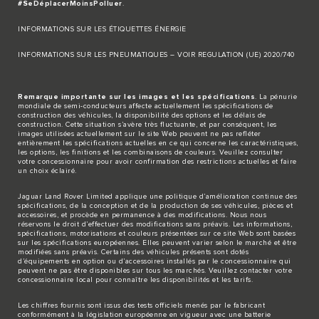
#SeDéplacerMoinsPolluer
.
INFORMATIONS SUR LES ÉTIQUETTES ÉNERGIE
INFORMATIONS SUR LES PNEUMATIQUES – VOIR REGULATION (UE) 2020/740
Remarque importante sur les images et les spécifications
. La pénurie
mondiale de semi-conducteurs affecte actuellement les spécifications de
construction des véhicules, la disponibilité des options et les délais de
construction. Cette situation s’avère très fluctuante, et par conséquent, les
images utilisées actuellement sur le site Web peuvent ne pas refléter
entièrement les spécifications actuelles en ce qui concerne les caractéristiques,
les options, les finitions et les combinaisons de couleurs. Veuillez consulter
votre concessionnaire pour avoir confirmation des restrictions actuelles et faire
un choix éclairé.
Jaguar Land Rover Limited applique une politique d’amélioration continue des
spécifications, de la conception et de la production de ses véhicules, pièces et
accessoires, et procède en permanence à des modifications. Nous nous
réservons le droit d’effectuer des modifications sans préavis. Les informations,
spécifications, motorisations et couleurs présentées sur ce site Web sont basées
sur les spécifications européennes. Elles peuvent varier selon le marché et être
modifiées sans préavis. Certains des véhicules présents sont dotés
d’équipements en option ou d’accessoires installés par le concessionnaire qui
peuvent ne pas être disponibles sur tous les marchés. Veuillez contacter votre
concessionnaire local pour connaître les disponibilités et les tarifs.
Les chiffres fournis sont issus des tests officiels menés par le fabricant
conformément à la législation européenne en vigueur avec une batterie