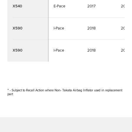
X540
E-Pace
2017
2025
X590
I-Pace
2018
2025
X590
I-Pace
2018
2025
* - Subject to Recall Action where Non- Takata Airbag Inflator used in replacement
part