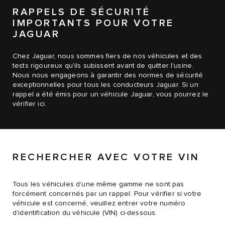
RAPPELS DE SÉCURITÉ
IMPORTANTS POUR VOTRE
JAGUAR
Chez Jaguar, nous sommes fiers de nos véhicules et des
tests rigoureux qu'ils subissent avant de quitter l'usine.
Nous nous engageons à garantir des normes de sécurité
exceptionnelles pour tous les conducteurs Jaguar. Si un
rappel a été émis pour un véhicule Jaguar, vous pourrez le
vérifier ici.
RECHERCHER AVEC VOTRE VIN
Tous les véhicules d'une même gamme ne sont pas
forcément concernés par un rappel. Pour vérifier si votre
véhicule est concerné, veuillez entrer votre numéro
d'identification du véhicule (VIN) ci-dessous.