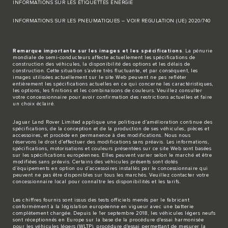
INFORMATIONS SUR LES ÉTIQUETTES ÉNERGIE
INFORMATIONS SUR LES PNEUMATIQUES – VOIR REGULATION (UE) 2020/740
Remarque importante sur les images et les spécifications
. La pénurie
mondiale de semi-conducteurs affecte actuellement les spécifications de
construction des véhicules, la disponibilité des options et les délais de
construction. Cette situation s’avère très fluctuante, et par conséquent, les
images utilisées actuellement sur le site Web peuvent ne pas refléter
entièrement les spécifications actuelles en ce qui concerne les caractéristiques,
les options, les finitions et les combinaisons de couleurs. Veuillez consulter
votre concessionnaire pour avoir confirmation des restrictions actuelles et faire
un choix éclairé.
Jaguar Land Rover Limited applique une politique d’amélioration continue des
spécifications, de la conception et de la production de ses véhicules, pièces et
accessoires, et procède en permanence à des modifications. Nous nous
réservons le droit d’effectuer des modifications sans préavis. Les informations,
spécifications, motorisations et couleurs présentées sur ce site Web sont basées
sur les spécifications européennes. Elles peuvent varier selon le marché et être
modifiées sans préavis. Certains des véhicules présents sont dotés
d’équipements en option ou d’accessoires installés par le concessionnaire qui
peuvent ne pas être disponibles sur tous les marchés. Veuillez contacter votre
concessionnaire local pour connaître les disponibilités et les tarifs.
Les chiffres fournis sont issus des tests officiels menés par le fabricant
conformément à la législation européenne en vigueur avec une batterie
complètement chargée. Depuis le 1er septembre 2018, les véhicules légers neufs
sont réceptionnés en Europe sur la base de la procédure d'essai harmonisée
pour les véhicules légers (WLTP), procédure d'essai permettant de mesurer la