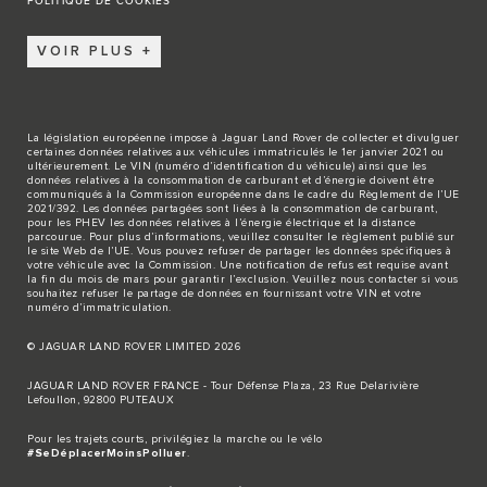
POLITIQUE DE COOKIES
VOIR PLUS
La législation européenne impose à Jaguar Land Rover de collecter et divulguer
certaines données relatives aux véhicules immatriculés le 1er janvier 2021 ou
ultérieurement. Le VIN (numéro d’identification du véhicule) ainsi que les
données relatives à la consommation de carburant et d’énergie doivent être
communiqués à la Commission européenne dans le cadre du Règlement de l’UE
2021/392. Les données partagées sont liées à la consommation de carburant,
pour les PHEV les données relatives à l’énergie électrique et la distance
parcourue. Pour plus d’informations, veuillez consulter le règlement publié sur
le site
Web de l’UE
. Vous pouvez refuser de partager les données spécifiques à
votre véhicule avec la Commission. Une notification de refus est requise avant
la fin du mois de mars pour garantir l’exclusion. Veuillez
nous contacter
si vous
souhaitez refuser le partage de données en fournissant votre VIN et votre
numéro d’immatriculation.
© JAGUAR LAND ROVER LIMITED 2026
JAGUAR LAND ROVER FRANCE - Tour Défense Plaza, 23 Rue Delarivière
Lefoullon, 92800 PUTEAUX
Pour les trajets courts, privilégiez la marche ou le vélo
#SeDéplacerMoinsPolluer
.