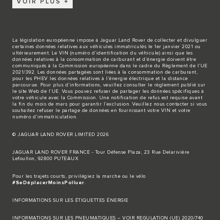
VOIR PLUS
La législation européenne impose à Jaguar Land Rover de collecter et divulguer
certaines données relatives aux véhicules immatriculés le 1er janvier 2021 ou
ultérieurement. Le VIN (numéro d’identification du véhicule) ainsi que les
données relatives à la consommation de carburant et d’énergie doivent être
communiqués à la Commission européenne dans le cadre du Règlement de l’UE
2021/392. Les données partagées sont liées à la consommation de carburant,
pour les PHEV les données relatives à l’énergie électrique et la distance
parcourue. Pour plus d’informations, veuillez consulter le règlement publié sur
le site
Web de l’UE
. Vous pouvez refuser de partager les données spécifiques à
votre véhicule avec la Commission. Une notification de refus est requise avant
la fin du mois de mars pour garantir l’exclusion. Veuillez
nous contacter
si vous
souhaitez refuser le partage de données en fournissant votre VIN et votre
numéro d’immatriculation.
© JAGUAR LAND ROVER LIMITED 2026
JAGUAR LAND ROVER FRANCE - Tour Défense Plaza, 23 Rue Delarivière
Lefoullon, 92800 PUTEAUX
Pour les trajets courts, privilégiez la marche ou le vélo
#SeDéplacerMoinsPolluer
.
INFORMATIONS SUR LES ÉTIQUETTES ÉNERGIE
INFORMATIONS SUR LES PNEUMATIQUES – VOIR REGULATION (UE) 2020/740