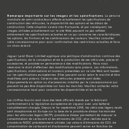
Remarque importante sur les images et les spécifications
. La pénurie
mondiale de semi-conducteurs affecte actuellement les spécifications de
construction des véhicules, la disponibilité des options et les délais de
construction. Cette situation s’avère très fluctuante, et par conséquent, les
images utilisées actuellement sur le site Web peuvent ne pas refléter
entièrement les spécifications actuelles en ce qui concerne les caractéristiques,
les options, les finitions et les combinaisons de couleurs. Veuillez consulter
votre concessionnaire pour avoir confirmation des restrictions actuelles et faire
un choix éclairé.
Jaguar Land Rover Limited applique une politique d’amélioration continue des
spécifications, de la conception et de la production de ses véhicules, pièces et
accessoires, et procède en permanence à des modifications. Nous nous
réservons le droit d’effectuer des modifications sans préavis. Les informations,
spécifications, motorisations et couleurs présentées sur ce site Web sont basées
sur les spécifications européennes. Elles peuvent varier selon le marché et être
modifiées sans préavis. Certains des véhicules présents sont dotés
d’équipements en option ou d’accessoires installés par le concessionnaire qui
peuvent ne pas être disponibles sur tous les marchés. Veuillez contacter votre
concessionnaire local pour connaître les disponibilités et les tarifs.
Les chiffres fournis sont issus des tests officiels menés par le fabricant
conformément à la législation européenne en vigueur avec une batterie
complètement chargée. Depuis le 1er septembre 2018, les véhicules légers neufs
sont réceptionnés en Europe sur la base de la procédure d'essai harmonisée
pour les véhicules légers (WLTP), procédure d'essai permettant de mesurer la
consommation de carburant et les émissions de CO2, plus réaliste que la
procédure NEDC précédemment utilisée. Les valeurs d’émissions de CO2, de
consommation de carburant et d’autonomie peuvent varier en fonction de