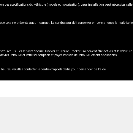
ion des spécifications du véhicule (modèle et motorisation). Leur installation peut nécessiter cel
rsque cela ne présente aucun danger. Le conducteur doit conserver en permanence la maîtrise tot
 requis. Les services Secure Tracker et Secure Tracker Pro doivent être activés et le véhicule
s devrez renouveler votre souscription et payer les frais de renouvellement applicables.
 heures, veuillez contacter le centre d’appels dédié pour demander de l’aide.