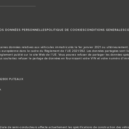
VOS DONNÉES PERSONNELLES
POLITIQUE DE COOKIES
CONDITIONS GENERALES
CO
aines données relatives aux véhicules immatriculés le 1er janvier 2021 ou ultérieurement. 
européenne dans le cadre du Règlement de l’UE 2021/392. Les données partagées sont liée
règlement publié sur le site
Web de l’UE
. Vous pouvez refuser de partager les données spéc
us souhaitez refuser le partage de données en fournissant votre VIN et votre numéro d’imm
, 92800 PUTEAUX
r
.
iale de semi-conducteurs affecte actuellement les spécifications de construction des véhicul