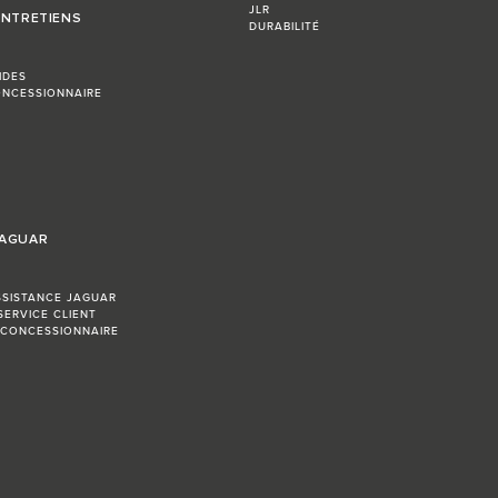
JLR
ENTRETIENS
DURABILITÉ
IDES
NCESSIONNAIRE
JAGUAR
SSISTANCE JAGUAR
SERVICE CLIENT
 CONCESSIONNAIRE