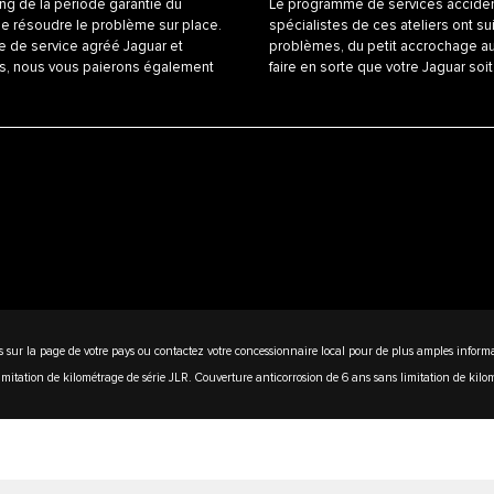
ng de la période garantie du
Le programme de services accident
de résoudre le problème sur place.
spécialistes de ces ateliers ont sui
re de service agréé Jaguar et
problèmes, du petit accrochage a
ces, nous vous paierons également
faire en sorte que votre Jaguar so
s sur la page de votre pays ou contactez votre concessionnaire local pour de plus amples inform
itation de kilométrage de série JLR. Couverture anticorrosion de 6 ans sans limitation de kilom