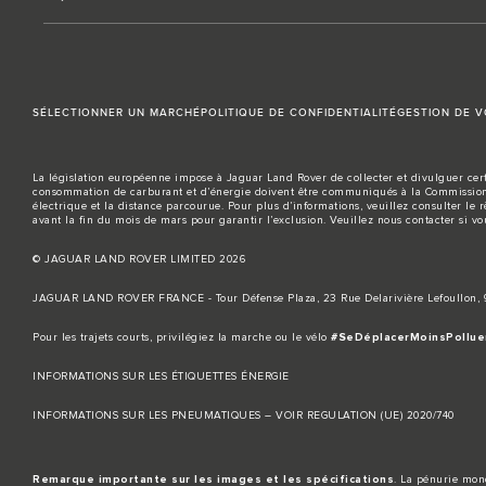
SÉLECTIONNER UN MARCHÉ
POLITIQUE DE CONFIDENTIALITÉ
GESTION DE 
La législation européenne impose à Jaguar Land Rover de collecter et divulguer cert
consommation de carburant et d’énergie doivent être communiqués à la Commission 
électrique et la distance parcourue. Pour plus d’informations, veuillez consulter le 
avant la fin du mois de mars pour garantir l’exclusion. Veuillez
nous contacter
si vo
© JAGUAR LAND ROVER LIMITED 2026
JAGUAR LAND ROVER FRANCE - Tour Défense Plaza, 23 Rue Delarivière Lefoullon
Pour les trajets courts, privilégiez la marche ou le vélo
#SeDéplacerMoinsPollue
INFORMATIONS SUR LES ÉTIQUETTES ÉNERGIE
INFORMATIONS SUR LES PNEUMATIQUES – VOIR REGULATION (UE) 2020/740
Remarque importante sur les images et les spécifications
. La pénurie mond